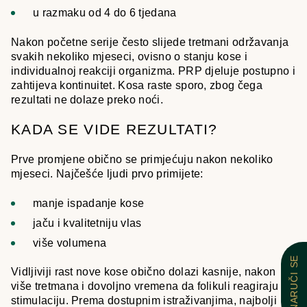
u razmaku od 4 do 6 tjedana
Nakon početne serije često slijede tretmani održavanja
svakih nekoliko mjeseci, ovisno o stanju kose i
individualnoj reakciji organizma. PRP djeluje postupno i
zahtijeva kontinuitet. Kosa raste sporo, zbog čega
rezultati ne dolaze preko noći.
KADA SE VIDE REZULTATI?
Prve promjene obično se primjećuju nakon nekoliko
mjeseci. Najčešće ljudi prvo primijete:
manje ispadanje kose
jaču i kvalitetniju vlas
više volumena
NARUČI SE
Vidljiviji rast nove kose obično dolazi kasnije, nakon
više tretmana i dovoljno vremena da folikuli reagiraju na
stimulaciju. Prema dostupnim istraživanjima, najbolji