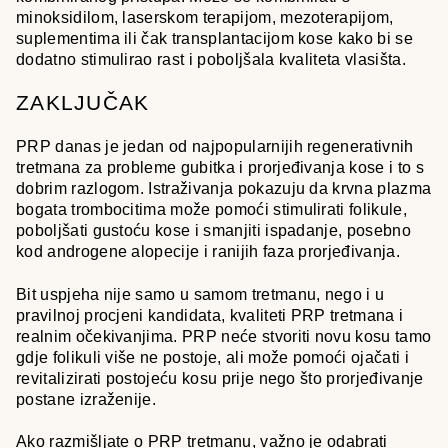
minoksidilom, laserskom terapijom, mezoterapijom,
suplementima ili čak transplantacijom kose kako bi se
dodatno stimulirao rast i poboljšala kvaliteta vlasišta.
ZAKLJUČAK
PRP danas je jedan od najpopularnijih regenerativnih
tretmana za probleme gubitka i prorjeđivanja kose i to s
dobrim razlogom. Istraživanja pokazuju da krvna plazma
bogata trombocitima može pomoći stimulirati folikule,
poboljšati gustoću kose i smanjiti ispadanje, posebno
kod androgene alopecije i ranijih faza prorjeđivanja.
Bit uspjeha nije samo u samom tretmanu, nego i u
pravilnoj procjeni kandidata, kvaliteti PRP tretmana i
realnim očekivanjima. PRP neće stvoriti novu kosu tamo
gdje folikuli više ne postoje, ali može pomoći ojačati i
revitalizirati postojeću kosu prije nego što prorjeđivanje
postane izraženije.
Ako razmišljate o PRP tretmanu, važno je odabrati