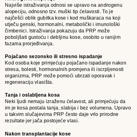
Najviše istraživanja odnosi se upravo na androgenu
alopeciju, odnosno tzv. muški tip ćelavosti. To je
najčešći oblik gubitka kose i kod muškaraca na koji
utječu genski, hormonalni, metabolički i imunološki
čimbenici. Istraživanja pokazuju da PRP može
poboljšati gustoću i debljinu kose, osobito u ranijim
fazama prorjeđivanja.
Pojačano sezonsko ili stresno ispadanje
Kod osoba koje primjećuju pojačano ispadanje nakon
stresa, bolesti, hormonalnih promjena ili iscrpljenosti
organizma, PRP može pomoći ubrzati oporavak i
regeneraciju vlasišta.
Tanja i oslabljena kosa
Neki ljudi nemaju izraženu ćelavost, ali primjećuju da
im je kosa postala tanja, slabija i bez volumena. Upravo
u takvim slučajevima PRP često daje vrlo prirodne
rezultate jer jača postojeće vlasi.
Nakon transplantacije kose