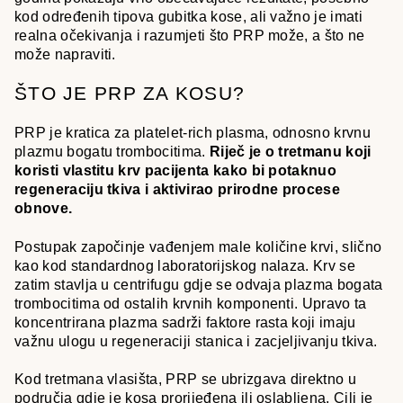
kod određenih tipova gubitka kose, ali važno je imati
realna očekivanja i razumjeti što PRP može, a što ne
može napraviti.
ŠTO JE PRP ZA KOSU?
PRP je kratica za platelet-rich plasma, odnosno krvnu
plazmu bogatu trombocitima.
Riječ je o tretmanu koji
koristi vlastitu krv pacijenta kako bi potaknuo
regeneraciju tkiva i aktivirao prirodne procese
obnove.
Postupak započinje vađenjem male količine krvi, slično
kao kod standardnog laboratorijskog nalaza. Krv se
zatim stavlja u centrifugu gdje se odvaja plazma bogata
trombocitima od ostalih krvnih komponenti. Upravo ta
koncentrirana plazma sadrži faktore rasta koji imaju
važnu ulogu u regeneraciji stanica i zacjeljivanju tkiva.
Kod tretmana vlasišta, PRP se ubrizgava direktno u
područja gdje je kosa prorijeđena ili oslabljena. Cilj je