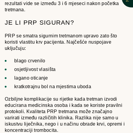
rezultati vide se između 3 i 6 mjeseci nakon početka
tretmana.
JE LI PRP SIGURAN?
PRP se smatra sigurnim tretmanom upravo zato što
koristi vlastitu krv pacijenta. Najčešće nuspojave
uključuju:
blago crvenilo
osjetljivost vlasišta
lagano oticanje
kratkotrajnu bol na mjestima uboda
Ozbiljne komplikacije su rijetke kada tretman izvodi
educirana medicinska osoba i kada se koriste pravilni
protokoli. Kvaliteta PRP tretmana može značajno
varirati između različitih klinika. Razlika nije samo u
iskustvu liječnika, nego i u načinu obrade krvi, opremi i
koncentraciji trombocita.