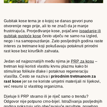
Gubitak kose tema je o kojoj se danas govori puno
otvorenije nego prije, ali to ne znači da je manje
frustrirajuća. Prorjeđivanje kose, pojačano
ispadanje ili
gubitak gustoće kose
često utječu ne samo na izgled,
nego i na samopouzdanje. Zato posljednjih godina raste
interes za tretmane koji pokušavaju potaknuti prirodni
rast kose bez kirurških zahvata.
Jedan od najpoznatijih među njima je
PRP za kosu
–
tretman koji koristi vlastitu krvnu plazmu kako bi
stimulirao folikule dlake i potaknuo regeneraciju
vlasišta. Često se naziva i
prirodnim tretmanom za
rast kose
jer se ne koriste umjetni materijali ni lijekovi,
već resursi iz vlastitog organizma.
Djeluje li PRP stvarno ili je riječ samo o trendu?
Odgovor nije potpuno crno-bijel. Istraživanja posljednjih
godina pokazuju vrlo obećavajuće rezultate, posebno