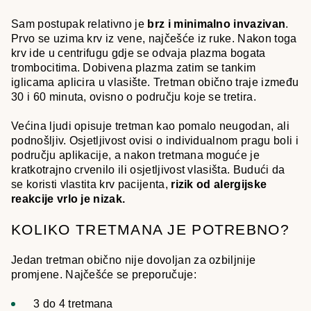
Sam postupak relativno je
brz i minimalno invazivan
.
Prvo se uzima krv iz vene, najčešće iz ruke. Nakon toga
krv ide u centrifugu gdje se odvaja plazma bogata
trombocitima. Dobivena plazma zatim se tankim
iglicama aplicira u vlasište. Tretman obično traje između
30 i 60 minuta, ovisno o području koje se tretira.
Većina ljudi opisuje tretman kao pomalo neugodan, ali
podnošljiv. Osjetljivost ovisi o individualnom pragu boli i
području aplikacije, a nakon tretmana moguće je
kratkotrajno crvenilo ili osjetljivost vlasišta. Budući da
se koristi vlastita krv pacijenta,
rizik od alergijske
reakcije vrlo je nizak.
KOLIKO TRETMANA JE POTREBNO?
Jedan tretman obično nije dovoljan za ozbiljnije
promjene. Najčešće se preporučuje:
3 do 4 tretmana