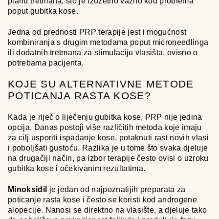
planu tretmana, što je izuzetno važno kod problema
poput gubitka kose.
Jedna od prednosti PRP terapije jest i mogućnost
kombiniranja s drugim metodama poput microneedlinga
ili dodatnih tretmana za stimulaciju vlasišta, ovisno o
potrebama pacijenta.
KOJE SU ALTERNATIVNE METODE
POTICANJA RASTA KOSE?
Kada je riječ o liječenju gubitka kose, PRP nije jedina
opcija. Danas postoji više različitih metoda koje imaju
za cilj usporiti ispadanje kose, potaknuti rast novih vlasi
i poboljšati gustoću. Razlika je u tome što svaka djeluje
na drugačiji način, pa izbor terapije često ovisi o uzroku
gubitka kose i očekivanim rezultatima.
Minoksidil
je jedan od najpoznatijih preparata za
poticanje rasta kose i često se koristi kod androgene
alopecije. Nanosi se direktno na vlasište, a djeluje tako