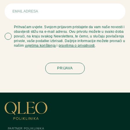
Prihvaćam uvjete. Svojom prijavom pristajete da vam naše novosti i
obavijesti stižu na e-mail adresu. Ovu privolu možete u svako doba
povući, na kraju svakog Newslettera, te ćemo, u slučaju povlačenja
privole, vaše podatke izbrisati. Daljnje informacije možete pronaći u
našim
uvjetima korištenja
i
pravilima o privatnosti
.
PARTNER POLIKLINIKA