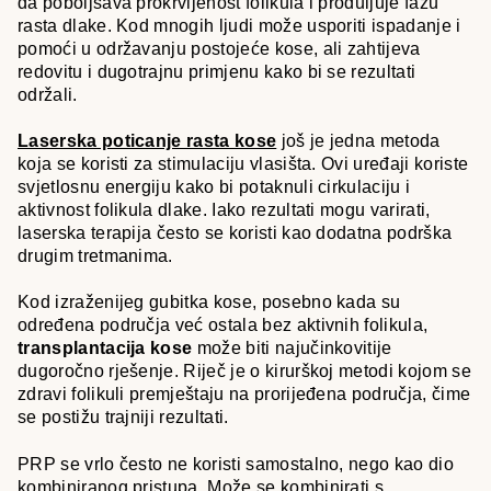
da poboljšava prokrvljenost folikula i produljuje fazu
rasta dlake. Kod mnogih ljudi može usporiti ispadanje i
pomoći u održavanju postojeće kose, ali zahtijeva
redovitu i dugotrajnu primjenu kako bi se rezultati
održali.
Laserska poticanje rasta kose
još je jedna metoda
koja se koristi za stimulaciju vlasišta. Ovi uređaji koriste
svjetlosnu energiju kako bi potaknuli cirkulaciju i
aktivnost folikula dlake. Iako rezultati mogu varirati,
laserska terapija često se koristi kao dodatna podrška
drugim tretmanima.
Kod izraženijeg gubitka kose, posebno kada su
određena područja već ostala bez aktivnih folikula,
transplantacija kose
može biti najučinkovitije
dugoročno rješenje. Riječ je o kirurškoj metodi kojom se
zdravi folikuli premještaju na prorijeđena područja, čime
se postižu trajniji rezultati.
PRP se vrlo često ne koristi samostalno, nego kao dio
kombiniranog pristupa. Može se kombinirati s