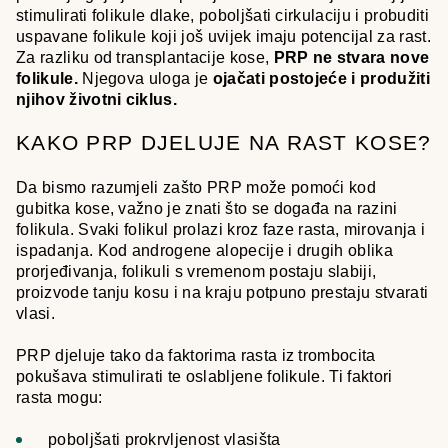
stimulirati folikule dlake, poboljšati cirkulaciju i probuditi
uspavane folikule koji još uvijek imaju potencijal za rast.
Za razliku od transplantacije kose,
PRP ne stvara nove
folikule.
Njegova uloga je
ojačati postojeće i produžiti
njihov životni ciklus.
KAKO PRP DJELUJE NA RAST KOSE?
Da bismo razumjeli zašto PRP može pomoći kod
gubitka kose, važno je znati što se događa na razini
folikula. Svaki folikul prolazi kroz faze rasta, mirovanja i
ispadanja. Kod androgene alopecije i drugih oblika
prorjeđivanja, folikuli s vremenom postaju slabiji,
proizvode tanju kosu i na kraju potpuno prestaju stvarati
vlasi.
PRP djeluje tako da faktorima rasta iz trombocita
pokušava stimulirati te oslabljene folikule. Ti faktori
rasta mogu:
poboljšati prokrvljenost vlasišta