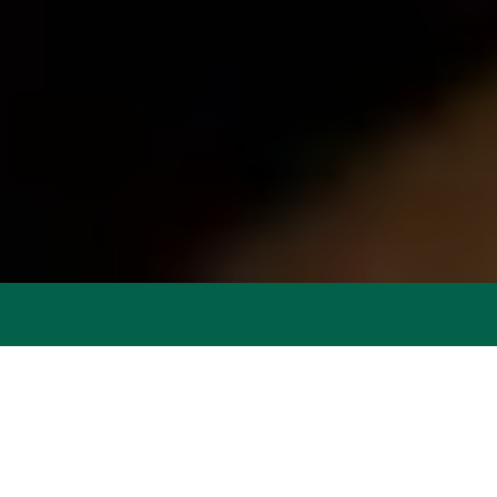
Naš cilj je istaknuti vašu
prirodnu ljepotu i
omogućiti da se u svom