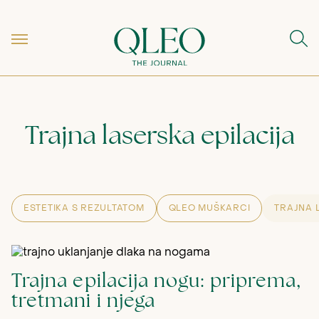
Trajna laserska epilacija
ESTETIKA S REZULTATOM
QLEO MUŠKARCI
TRAJNA 
Trajna epilacija nogu: priprema,
tretmani i njega