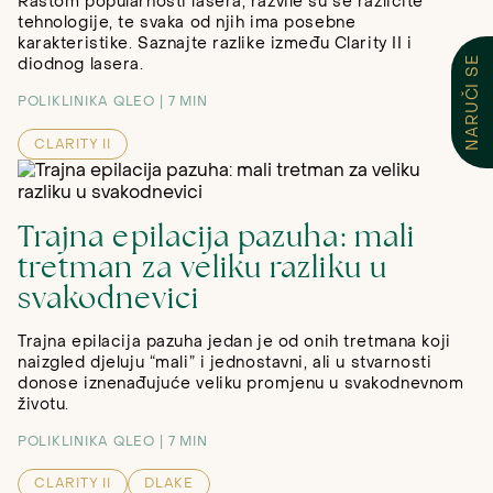
Rastom popularnosti lasera, razvile su se različite
tehnologije, te svaka od njih ima posebne
karakteristike. Saznajte razlike između Clarity II i
NARUČI SE
diodnog lasera.
POLIKLINIKA QLEO
7 MIN
CLARITY II
Trajna epilacija pazuha: mali
tretman za veliku razliku u
svakodnevici
Trajna epilacija pazuha jedan je od onih tretmana koji
naizgled djeluju “mali” i jednostavni, ali u stvarnosti
donose iznenađujuće veliku promjenu u svakodnevnom
životu.
POLIKLINIKA QLEO
7 MIN
CLARITY II
DLAKE