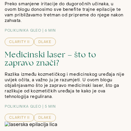
Preko smanjene iritacije do dugoročnih učinaka, u
ovom blogu donosimo sve benefite trajne epilacije te
vam približavamo tretman od pripreme do njege nakon
zahvata.
POLIKLINIKA QLEO
6 MIN
CLARITY II
DLAKE
Medicinski laser – što to
zapravo znači?
Razlika između kozmetičkog i medicinskog uređaja nije
uvijek očita, a važno ju je razumjeti. U ovom blogu
objašnjavamo što je zapravo medicinski laser, što ga
razlikuje od kozmetičkih uređaja te kako je ova
tehnologija regulirana.
POLIKLINIKA QLEO
5 MIN
CLARITY II
DLAKE