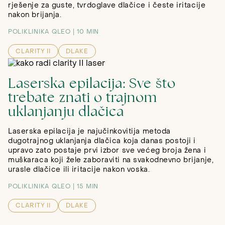
rješenje za guste, tvrdoglave dlačice i česte iritacije
nakon brijanja.
POLIKLINIKA QLEO
10 MIN
CLARITY II
DLAKE
Laserska epilacija: Sve što
trebate znati o trajnom
uklanjanju dlačica
Laserska epilacija je najučinkovitija metoda
dugotrajnog uklanjanja dlačica koja danas postoji i
upravo zato postaje prvi izbor sve većeg broja žena i
muškaraca koji žele zaboraviti na svakodnevno brijanje,
urasle dlačice ili iritacije nakon voska.
POLIKLINIKA QLEO
15 MIN
CLARITY II
DLAKE