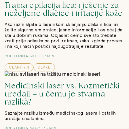
Trajna epilacija lica: rješenje za
neželjene dlačice i iritacije kože
Ako razmišljate o laserskom uklanjanju dlaka s lica, ali
želite sigurne smjernice, jasne informacije i osjećaj da
ste u dobrim rukama. Objasnit ćemo sve što trebate
znati prije odlaska na prvi tretman, kako izgleda proces
i na koji način postići najdugotrajnije rezultate.
POLIKLINIKA QLEO
7 MIN
CLARITY II
DLAKE
Medicinski laser vs. Kozmetički
uređaji – u čemu je stvarna
razlika?
Saznajte razliku između medicinskog lasera i ostalih
uređaja u salonima.
POLIKLINIKA QLEO
15 MIN