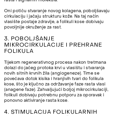
Oni potiču stvaranje novog kolagena, poboljšavaju
cirkulaciju i jačaju strukturu kože. Na taj način
vlasište postaje zdravije, a folikuli kose dobivaju
povoljnije okruženje za rast.
3. POBOLJŠANJE
MIKROCIRKULACIJE I PREHRANE
FOLIKULA
Tijekom regenerativnog procesa nakon tretmana
dolazi do jačeg protoka krvi u vlasištu i stvaranja
novih sitnih krvnih žila (angiogeneze). Time se
povećava dotok kisika i hranjivih tvari do folikula
kose, što je ključno za održavanje faze rasta vlasi
(anagene faze). Zahvaljujući boljoj mikrocirkulaciji,
folikuli dobivaju potrebnu potporu za oporavak i
ponovno aktiviranje rasta kose.
4. STIMULACIJA FOLIKULARNIH