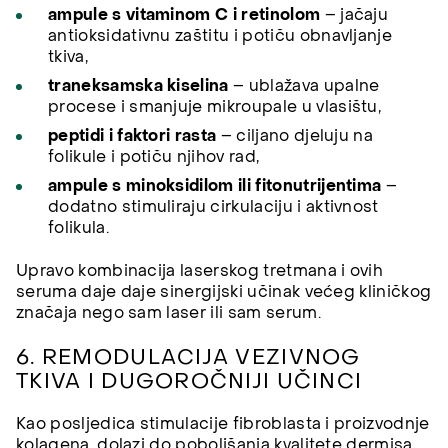
ampule s vitaminom C i retinolom
– jačaju
antioksidativnu zaštitu i potiču obnavljanje
tkiva,
traneksamska kiselina
– ublažava upalne
procese i smanjuje mikroupale u vlasištu,
peptidi i faktori rasta
– ciljano djeluju na
folikule i potiču njihov rad,
ampule s minoksidilom ili fitonutrijentima
–
dodatno stimuliraju cirkulaciju i aktivnost
folikula.
Upravo kombinacija laserskog tretmana i ovih
seruma daje daje sinergijski učinak većeg kliničkog
značaja nego sam laser ili sam serum.
6. REMODULACIJA VEZIVNOG
TKIVA I DUGOROČNIJI UČINCI
Kao posljedica stimulacije fibroblasta i proizvodnje
kolagena, dolazi do poboljšanja kvalitete dermisa