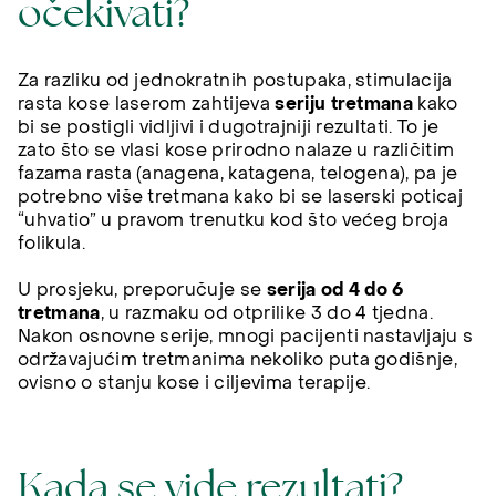
očekivati?
Za razliku od jednokratnih postupaka, stimulacija
rasta kose laserom zahtijeva
seriju tretmana
kako
bi se postigli vidljivi i dugotrajniji rezultati. To je
zato što se vlasi kose prirodno nalaze u različitim
fazama rasta (anagena, katagena, telogena), pa je
potrebno više tretmana kako bi se laserski poticaj
“uhvatio” u pravom trenutku kod što većeg broja
folikula.
U prosjeku, preporučuje se
serija od 4 do 6
tretmana
, u razmaku od otprilike 3 do 4 tjedna.
Nakon osnovne serije, mnogi pacijenti nastavljaju s
održavajućim tretmanima nekoliko puta godišnje,
ovisno o stanju kose i ciljevima terapije.
Kada se vide rezultati?