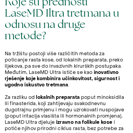
Koje su prednosti
LaseMD Iltra tretmana u
odnosu na druge
metode?
Na tržištu postoji više različitih metoda za
poticanje rasta kose, od lokalnih preparata, preko
lijekova, pa sve do invazivnih kirurških postupaka.
Međutim, LaseMD Ultra ističe se kao
inovativno
rješenje koje kombinira učinkovitost, sigurnost i
ugodno iskustvo tretmana
.
Za razliku od
lokalnih preparata
poput minoksidila
ili finasterida, koji zahtijevaju svakodnevnu
dugotrajnu primjenu i mogu uzrokovati nuspojave
(poput iritacija vlasišta ili hormonalnih promjena),
LaseMD Ultra djeluje
izravno na folikule kose
i
potiče njihov prirodni ciklus rasta, bez potrebe za