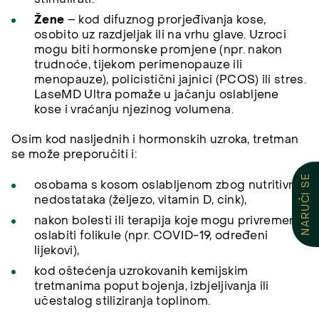
Žene
– kod difuznog prorjeđivanja kose,
osobito uz razdjeljak ili na vrhu glave. Uzroci
mogu biti hormonske promjene (npr. nakon
trudnoće, tijekom perimenopauze ili
menopauze), policistični jajnici (PCOS) ili stres.
LaseMD Ultra pomaže u jačanju oslabljene
kose i vraćanju njezinog volumena.
Osim kod nasljednih i hormonskih uzroka, tretman
se može preporučiti i:
NARUČI SE
osobama s kosom oslabljenom zbog nutritivnih
nedostataka (željezo, vitamin D, cink),
nakon bolesti ili terapija koje mogu privremeno
oslabiti folikule (npr. COVID-19, određeni
lijekovi),
kod oštećenja uzrokovanih kemijskim
tretmanima poput bojenja, izbjeljivanja ili
učestalog stiliziranja toplinom.