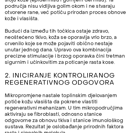
područja nisu vidljiva golim okom i ne stvaraju
otvorene rane, već potiču prirodan proces obnove
kože i vlasišta.
Budući da između tih točkica ostaje zdravo,
neoštećeno tkivo, koža se oporavlja vrlo brzo, a
crvenilo koje se može pojaviti obično nestaje
unutar jednog dana. Upravo ova kombinacija
precizne stimulacije i brzog oporavka čini tretman
sigurnim i učinkovitim za poticanje rasta kose.
2. INICIRANJE KONTROLIRANOG
REGENERATIVNOG ODGOVORA
Mikropromjene nastale toplinskim djelovanjem
potiče kožu vlasišta da pokrene vlastiti
regenerativni mehanizam. U tim mikropodručjima
aktiviraju se fibroblasti, odnosno stanice
odgovorne za obnovu tkiva i stanice imunološkog
sustava. Rezultat je oslobađanje prirodnih faktora
rasta i signalnih molekula.