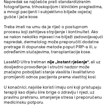
Napredak se najčešće prati standardiziranim
fotografijama, trihoskopijom i kliničkim pregledima,
a mnogi pacijenti i subjektivno bilježe osjećaj
gušće i jače kose.
Treba imati na umu da je riječ o postupnom
procesu koji zahtijeva strpljenje i kontinuitet. Ako
se nakon nekoliko mjeseci ne bilježi zadovoljavajući
napredak, dermatolog može preporučiti dodatne
pretrage ili dopunske metode poput PRP-a ili, u
određenim slučajevima, transplantacije kose.
LaseMD Ultra tretman
nije „instant rješenje“
, ali uz
dosljedno provođenje i stručni nadzor može
značajno poboljšati stanje vlasišta i kvalitativno
promijeniti odnos pacijenta prema vlastitoj kosi.
U konačnici, najviše koristi imaju oni koji pristupaju
terapiji kao dijelu šire brige o zdravlju i njezi, uz
pravilnu prehranu, smanjenje stresa i preporučenu
medicinsku potporu.