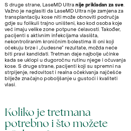
S druge strane, LaseMD Ultra
nije prikladan za sve
.
Važno je naglasiti da LaseMD Ultra nije zamjena za
transplantaciju kose niti može obnoviti područja
gdje su folikuli trajno uništeni, kao kod osoba koje
već imaju velike zone potpune ćelavosti. Također,
pacijenti s aktivnim infekcijama vlasišta,
nekontroliranim kroničnim bolestima ili oni koji
očekuju brze i „čudesne“ rezultate, možda neće
biti pravi kandidati. Tretman daje najbolje učinke
kada se uklopi u dugoročnu rutinu njege i očuvanja
kose. S druge strane, pacijenti koji su spremni na
strpljenje, redovitost i realna očekivanja najčešće
bilježe značajno poboljšanje u gustoći i kvaliteti
vlasi.
Koliko je tretmana
potrebno i što možete