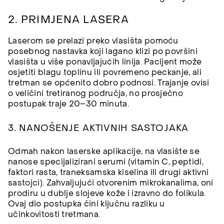
2. PRIMJENA LASERA
Laserom se prelazi preko vlasišta pomoću
posebnog nastavka koji lagano klizi po površini
vlasišta u više ponavljajućih linija. Pacijent može
osjetiti blagu toplinu ili povremeno peckanje, ali
tretman se općenito dobro podnosi. Trajanje ovisi
o veličini tretiranog područja, no prosječno
postupak traje 20–30 minuta.
3. NANOŠENJE AKTIVNIH SASTOJAKA
Odmah nakon laserske aplikacije, na vlasište se
nanose specijalizirani serumi (vitamin C, peptidi,
faktori rasta, traneksamska kiselina ili drugi aktivni
sastojci). Zahvaljujući otvorenim mikrokanalima, oni
prodiru u dublje slojeve kože i izravno do folikula.
Ovaj dio postupka čini ključnu razliku u
učinkovitosti tretmana.