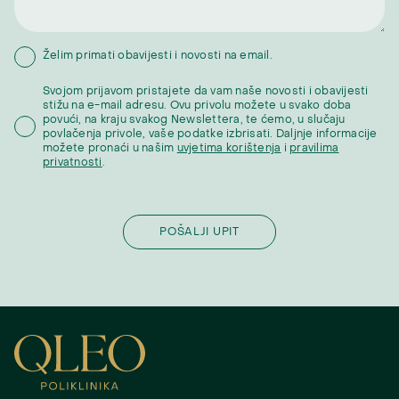
Želim primati obavijesti i novosti na email.
Svojom prijavom pristajete da vam naše novosti i obavijesti
stižu na e-mail adresu. Ovu privolu možete u svako doba
povući, na kraju svakog Newslettera, te ćemo, u slučaju
povlačenja privole, vaše podatke izbrisati. Daljnje informacije
možete pronaći u našim
uvjetima korištenja
i
pravilima
privatnosti
.