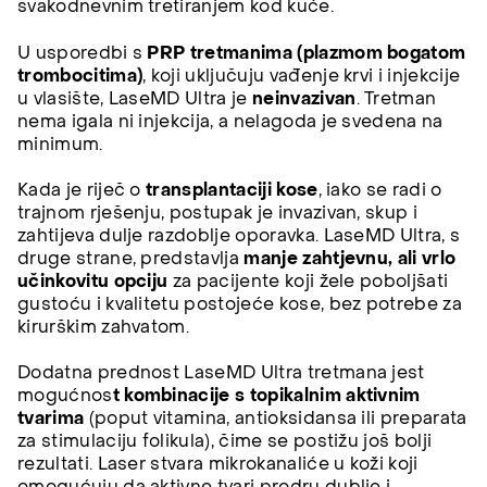
svakodnevnim tretiranjem kod kuće.
U usporedbi s
PRP tretmanima (plazmom bogatom
trombocitima)
, koji uključuju vađenje krvi i injekcije
u vlasište, LaseMD Ultra je
neinvazivan
. Tretman
nema igala ni injekcija, a nelagoda je svedena na
minimum.
Kada je riječ o
transplantaciji kose
, iako se radi o
trajnom rješenju, postupak je invazivan, skup i
zahtijeva dulje razdoblje oporavka. LaseMD Ultra, s
druge strane, predstavlja
manje zahtjevnu, ali vrlo
učinkovitu opciju
za pacijente koji žele poboljšati
gustoću i kvalitetu postojeće kose, bez potrebe za
kirurškim zahvatom.
Dodatna prednost LaseMD Ultra tretmana jest
mogućnos
t kombinacije s topikalnim aktivnim
tvarima
(poput vitamina, antioksidansa ili preparata
za stimulaciju folikula), čime se postižu još bolji
rezultati. Laser stvara mikrokanaliće u koži koji