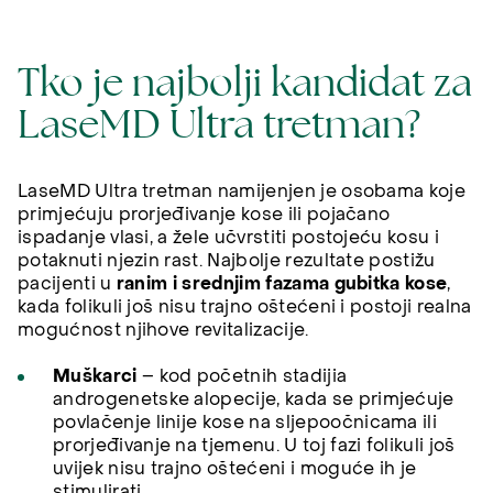
Tko je najbolji kandidat za
LaseMD Ultra tretman?
LaseMD Ultra tretman namijenjen je osobama koje
primjećuju prorjeđivanje kose ili pojačano
ispadanje vlasi, a žele učvrstiti postojeću kosu i
potaknuti njezin rast. Najbolje rezultate postižu
pacijenti u
ranim i srednjim fazama gubitka kose
,
kada folikuli još nisu trajno oštećeni i postoji realna
mogućnost njihove revitalizacije.
Muškarci
– kod početnih stadijia
androgenetske alopecije, kada se primjećuje
povlačenje linije kose na sljepoočnicama ili
prorjeđivanje na tjemenu. U toj fazi folikuli još
uvijek nisu trajno oštećeni i moguće ih je
stimulirati.