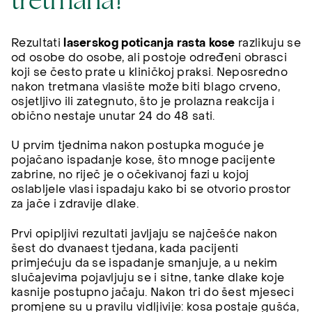
tretmana?
Rezultati
laserskog poticanja rasta kose
razlikuju se
od osobe do osobe, ali postoje određeni obrasci
koji se često prate u kliničkoj praksi. Neposredno
nakon tretmana vlasište može biti blago crveno,
osjetljivo ili zategnuto, što je prolazna reakcija i
obično nestaje unutar 24 do 48 sati.
U prvim tjednima nakon postupka moguće je
pojačano ispadanje kose, što mnoge pacijente
zabrine, no riječ je o očekivanoj fazi u kojoj
oslabljele vlasi ispadaju kako bi se otvorio prostor
za jače i zdravije dlake.
Prvi opipljivi rezultati javljaju se najčešće nakon
šest do dvanaest tjedana, kada pacijenti
primjećuju da se ispadanje smanjuje, a u nekim
slučajevima pojavljuju se i sitne, tanke dlake koje
kasnije postupno jačaju. Nakon tri do šest mjeseci
promjene su u pravilu vidljivije: kosa postaje gušća,