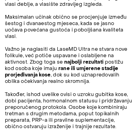
vlasi deblje, a vlasište zdravijeg izgleda.
Maksimalan učinak obično se procjenjuje između
šestog i dvanaestog mjeseca, kada se jasno
uočava povećana gustoća i poboljšana kvaliteta
vlasi.
Važno je naglasiti da LaseMD Ultra ne stvara nove
folikule, već potiče uspavane i oslabljene na
aktivnost. Zbog toga se
najbolji rezultati
postižu
kod osoba koje imaju
rane ili umjerene stadije
prorjeđivanja kose
, dok su kod uznapredovalih
oblika očekivanja realno skromnija.
Također, ishod uvelike ovisi o uzroku gubitka kose,
dobi pacijenta, hormonalnom statusu i pridržavanju
preporučenog protokola. Osobe koje kombiniraju
tretman s drugim metodama, poput topikalnih
preparata, PRP-a ili pravilne suplementacije,
obično ostvaruju izraženije i trajnije rezultate.