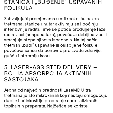
STANICA I „BUĐENJE“ USPAVANIH
FOLIKULA
Zahvaljujući promjenama u mikrookolišu nakon
tretmana, stanice unutar aktiviraju se i počinju
intenzivnije raditi. Time se potiče produljenje faze
rasta vlasi (anagena faza), povećava debljina vlasi i
smanjuje stopa njihova ispadanja. Na taj način
tretman „budi“ uspavane ili oslabljene folikule i
povećava šansu da ponovno proizvedu zdraviju,
gušću i otporniju kosu.
5. LASER-ASSISTED DELIVERY –
BOLJA APSORPCIJA AKTIVNIH
SASTOJAKA
Jedna od najvećih prednosti LaseMD Ultra
tretmana je što mikrokanali koji nastaju omogućuju
dublje i učinkovitije prodiranje specijaliziranih
topikalnih preparata. Najčešće se koriste: