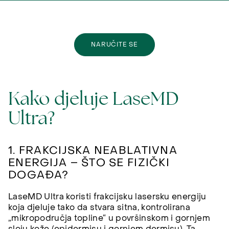
NARUČITE SE
Kako djeluje LaseMD
Ultra?
1. FRAKCIJSKA NEABLATIVNA
ENERGIJA – ŠTO SE FIZIČKI
DOGAĐA?
LaseMD Ultra koristi frakcijsku lasersku energiju
koja djeluje tako da stvara sitna, kontrolirana
„mikropodručja topline“ u površinskom i gornjem
sloju kože (epidermisu i gornjem dermisu). Ta