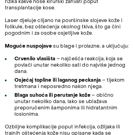
rizika kakve nose kirurški zahvati poput
transplantacije kose.
Laser djeluje ciljano na površinske slojeve kože i
folikule, bez oštećenja okolnog tkiva, što ga čini
pogodnim i za osobe osjetljive kože.
Moguće nuspojave
su blage i prolazne, a uključuju:
Crvenilo vlasišta
– najčešća reakcija, koja se
povlači unutar nekoliko sati do najviše jednog
dana.
Osjećaj topline ili laganog peckanja
– tijekom
tretmana i neposredno nakon njega.
Blaga suhoća ili perutanje kože
– obično
unutar nekoliko dana, lako se ublažava
preporučenim šamponima ili hidratantnim
losionima.
Ozbiljne komplikacije poput infekcija, ožiljaka ili
trajnih oštećenja kože nisu opisane kada se