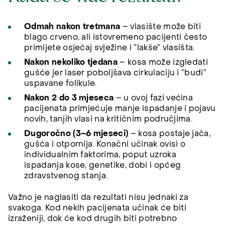
Odmah nakon tretmana
– vlasište može biti
blago crveno, ali istovremeno pacijenti često
primijete osjećaj svježine i “lakše” vlasišta.
Nakon nekoliko tjedana
– kosa može izgledati
gušće jer laser poboljšava cirkulaciju i “budi”
uspavane folikule.
Nakon 2 do 3 mjeseca
– u ovoj fazi većina
pacijenata primjećuje manje ispadanje i pojavu
novih, tanjih vlasi na kritičnim područjima.
Dugoročno (3–6 mjeseci)
– kosa postaje jača,
gušća i otpornija. Konačni učinak ovisi o
individualnim faktorima, poput uzroka
ispadanja kose, genetike, dobi i općeg
zdravstvenog stanja.
Važno je naglasiti da rezultati nisu jednaki za
svakoga. Kod nekih pacijenata učinak će biti
izraženiji, dok će kod drugih biti potrebno