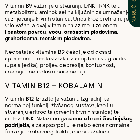
NARUČI SE
Vitamin B9 važan je u stvaranju DNK i RNK te u
metabolizmu aminokiselina ključnih za umnažanje i
sazrijevanje krvnih stanica. Unos kroz prehranu je
vrlo važan, a ovaj vitamin nalazimo u zelenom
lisnatom povrću, voću, orašastim plodovima,
grahoricama, morskim plodovima.
Nedostatak vitamina B9 češći je od dosad
spomenutih nedostataka, a simptomi su glositis
(upala jezika), proljev, depresija, konfuznost,
anemija i neurološki poremećaji.
VITAMIN B12 – KOBALAMIN
Vitamin B12 izrazito je važan u izgradnji te
normalnoj funkciji živčanog sustava, kao i u
stvaranju eritrocita (crvenih krvnih stanica) te
sintezi DNK. Nalazimo ga
samo u hrani životinjskog
podrijetla
, a za apsorpciju je neizbježna normalna
funkcija probavnog trakta, osobito želuca.