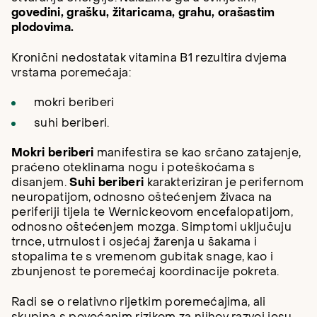
govedini, grašku, žitaricama, grahu, orašastim
plodovima.
Kronični nedostatak vitamina B1 rezultira dvjema
vrstama poremećaja:
mokri beriberi
suhi beriberi.
Mokri beriberi
manifestira se kao srčano zatajenje,
praćeno oteklinama nogu i poteškoćama s
disanjem.
Suhi beriberi
karakteriziran je perifernom
neuropatijom, odnosno oštećenjem živaca na
periferiji tijela te Wernickeovom encefalopatijom,
odnosno oštećenjem mozga. Simptomi uključuju
trnce, utrnulost i osjećaj žarenja u šakama i
stopalima te s vremenom gubitak snage, kao i
zbunjenost te poremećaj koordinacije pokreta.
Radi se o relativno rijetkim poremećajima, ali
skupina s povećanim rizikom za njihov razvoj jesu