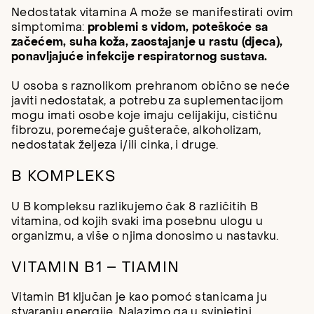
Nedostatak vitamina A može se manifestirati ovim
simptomima:
problemi s vidom, poteškoće sa
začećem, suha koža, zaostajanje u rastu (djeca),
ponavljajuće infekcije respiratornog sustava.
U osoba s raznolikom prehranom obično se neće
javiti nedostatak, a potrebu za suplementacijom
mogu imati osobe koje imaju celijakiju, cističnu
fibrozu, poremećaje gušterače, alkoholizam,
nedostatak željeza i/ili cinka, i druge.
B KOMPLEKS
U B kompleksu razlikujemo čak 8 različitih B
vitamina, od kojih svaki ima posebnu ulogu u
organizmu, a više o njima donosimo u nastavku.
VITAMIN B1 – TIAMIN
Vitamin B1 ključan je kao pomoć stanicama ju
stvaranju energije. Nalazimo ga u svinjetini,