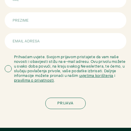
Prihvaćam uvjete. Svojom prijavom pristajete da vam naše
novosti i obavijesti stižu na e-mail adresu. Ovu privolu možete
u svako doba povući, na kraju svakog Newslettera, te ćemo, u
slučaju povlačenja privole, vaše podatke izbrisati. Daljnje
informacije možete pronaći u našim
uvjetima korištenja
i
pravilima o privatnosti
.