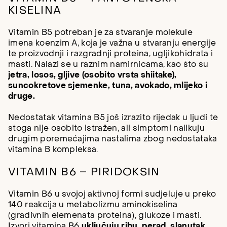
KISELINA
Vitamin B5 potreban je za stvaranje molekule
imena koenzim A, koja je važna u stvaranju energije
te proizvodnji i razgradnji proteina, ugljikohidrata i
masti. Nalazi se u raznim namirnicama, kao što su
jetra, losos, gljive (osobito vrsta shiitake),
suncokretove sjemenke, tuna, avokado, mlijeko i
druge.
Nedostatak vitamina B5 još izrazito rijedak u ljudi te
stoga nije osobito istražen, ali simptomi nalikuju
drugim poremećajima nastalima zbog nedostataka
vitamina B kompleksa.
VITAMIN B6 – PIRIDOKSIN
Vitamin B6 u svojoj aktivnoj formi sudjeluje u preko
140 reakcija u metabolizmu aminokiselina
(gradivnih elemenata proteina), glukoze i masti.
Izvori vitamina B6
uključuju ribu, perad, slanutak,