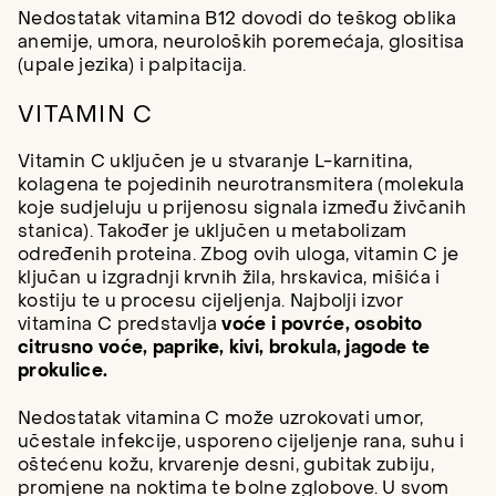
Nedostatak vitamina B12 dovodi do teškog oblika
anemije, umora, neuroloških poremećaja, glositisa
(upale jezika) i palpitacija.
VITAMIN C
Vitamin C uključen je u stvaranje L-karnitina,
kolagena te pojedinih neurotransmitera (molekula
koje sudjeluju u prijenosu signala između živčanih
stanica). Također je uključen u metabolizam
određenih proteina. Zbog ovih uloga, vitamin C je
ključan u izgradnji krvnih žila, hrskavica, mišića i
kostiju te u procesu cijeljenja. Najbolji izvor
vitamina C predstavlja
voće i povrće, osobito
citrusno voće, paprike, kivi, brokula, jagode te
prokulice.
Nedostatak vitamina C može uzrokovati umor,
učestale infekcije, usporeno cijeljenje rana, suhu i
oštećenu kožu, krvarenje desni, gubitak zubiju,
promjene na noktima te bolne zglobove. U svom