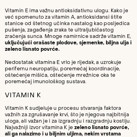
Vitamin E ima važnu antioksidativnu ulogu. Kako je
već spomenuto za vitamin A, antioksidansi štite
stanice od štetnog učinka nastalog kao posljedica
pušenja, zagađenja zraka te ultraljubičastog
zračenja sunca. Mnoge namirnice sadrže vitamin E,
uključujući orašaste plodove, sjemenke, biljna ulja i
zeleno lisnato povrće.
Nedostatak vitamina E vrlo je rijedak, a uzrokuje
perifernu neuropatiju, poremećaj koordinacije,
oštećenje mišića, oštećenje mrežnice oka te
poremećaj imunološkog sustava.
VITAMIN K
Vitamin K sudjeluje u procesu stvaranja faktora
važnih za zgrušavanje krvi, što je njegova najbitnija
uloga, ali važan je i za izgradnju i razgradnju kostiju.
Najvažniji izvor vitamina K je
zeleno lisnato povrće,
ali ga nalazimo i u biljnim uljima, nekim vrstama