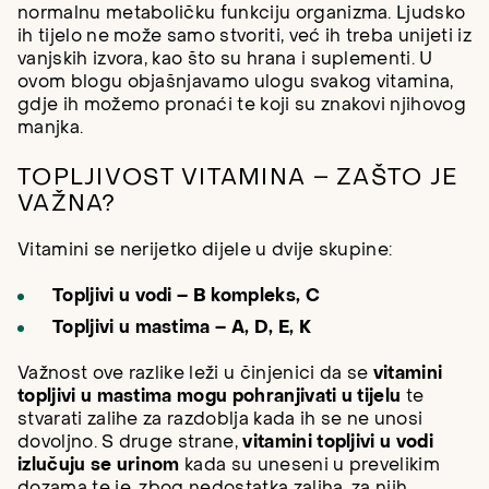
normalnu metaboličku funkciju organizma. Ljudsko
ih tijelo ne može samo stvoriti, već ih treba unijeti iz
vanjskih izvora, kao što su hrana i suplementi. U
ovom blogu objašnjavamo ulogu svakog vitamina,
gdje ih možemo pronaći te koji su znakovi njihovog
manjka.
TOPLJIVOST VITAMINA – ZAŠTO JE
VAŽNA?
Vitamini se nerijetko dijele u dvije skupine:
Topljivi u vodi – B kompleks, C
Topljivi u mastima – A, D, E, K
Važnost ove razlike leži u činjenici da se
vitamini
topljivi u mastima mogu pohranjivati u tijelu
te
stvarati zalihe za razdoblja kada ih se ne unosi
dovoljno. S druge strane,
vitamini topljivi u vodi
izlučuju se urinom
kada su uneseni u prevelikim
dozama te je, zbog nedostatka zaliha, za njih