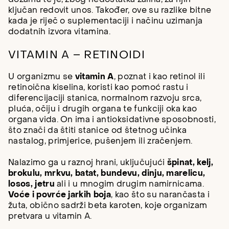
ključan redovit unos. Također, ove su razlike bitne
kada je riječ o suplementaciji i načinu uzimanja
dodatnih izvora vitamina.
VITAMIN A – RETINOIDI
U organizmu se
vitamin A
, poznat i kao retinol ili
retinoična kiselina, koristi kao pomoć rastu i
diferencijaciji stanica, normalnom razvoju srca,
pluća, očiju i drugih organa te funkciji oka kao
organa vida. On ima i antioksidativne sposobnosti,
što znači da štiti stanice od štetnog učinka
nastalog, primjerice, pušenjem ili zračenjem.
Nalazimo ga u raznoj hrani, uključujući
špinat, kelj,
brokulu, mrkvu, batat, bundevu, dinju, marelicu,
losos, jetru
ali i u mnogim drugim namirnicama.
Voće i povrće jarkih boja
, kao što su narančasta i
žuta, obično sadrži beta karoten, koje organizam
pretvara u vitamin A.