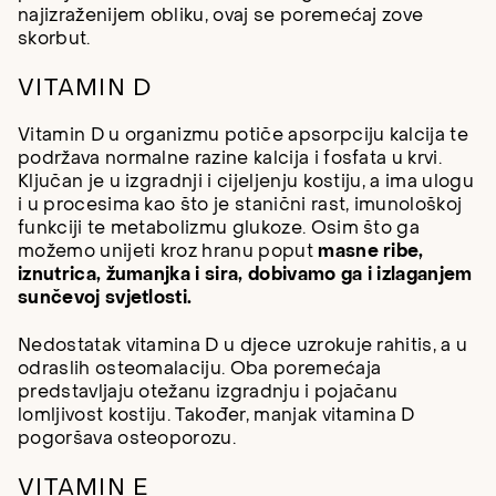
najizraženijem obliku, ovaj se poremećaj zove
skorbut.
VITAMIN D
Vitamin D u organizmu potiče apsorpciju kalcija te
podržava normalne razine kalcija i fosfata u krvi.
Ključan je u izgradnji i cijeljenju kostiju, a ima ulogu
i u procesima kao što je stanični rast, imunološkoj
funkciji te metabolizmu glukoze. Osim što ga
možemo unijeti kroz hranu poput
masne ribe,
iznutrica, žumanjka i sira, dobivamo ga i izlaganjem
sunčevoj svjetlosti.
Nedostatak vitamina D u djece uzrokuje rahitis, a u
odraslih osteomalaciju. Oba poremećaja
predstavljaju otežanu izgradnju i pojačanu
lomljivost kostiju. Također, manjak vitamina D
pogoršava osteoporozu.
VITAMIN E