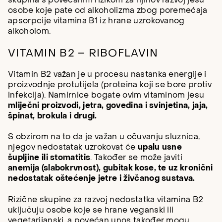
osobe koje pate od alkoholizma zbog poremećaja
apsorpcije vitamina B1 iz hrane uzrokovanog
alkoholom.
VITAMIN B2 – RIBOFLAVIN
Vitamin B2 važan je u procesu nastanka energije i
proizvodnje protutijela (proteina koji se bore protiv
infekcija). Namirnice bogate ovim vitaminom jesu
mliječni proizvodi, jetra, govedina i svinjetina, jaja,
špinat, brokula i drugi.
S obzirom na to da je važan u očuvanju sluznica,
njegov nedostatak uzrokovat će
upalu usne
šupljine ili stomatitis
. Također se može javiti
anemija (slabokrvnost), gubitak kose, te uz kronični
nedostatak oštećenje jetre i živčanog sustava.
Rizične skupine za razvoj nedostatka vitamina B2
uključuju osobe koje se hrane veganski ili
vegetarijanski, a povećan unos također mogu