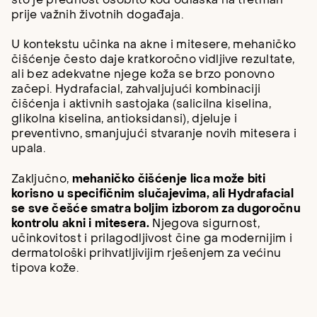
što je prednost osobito kod odlaska na tretman
prije važnih životnih događaja.
U kontekstu učinka na akne i mitesere, mehaničko
čišćenje često daje kratkoročno vidljive rezultate,
ali bez adekvatne njege koža se brzo ponovno
začepi. Hydrafacial, zahvaljujući kombinaciji
čišćenja i aktivnih sastojaka (salicilna kiselina,
glikolna kiselina, antioksidansi), djeluje i
preventivno, smanjujući stvaranje novih mitesera i
upala.
Zaključno,
mehaničko čišćenje lica može biti
korisno u specifičnim slučajevima, ali Hydrafacial
se sve češće smatra boljim izborom za dugoročnu
kontrolu akni i mitesera.
Njegova sigurnost,
učinkovitost i prilagodljivost čine ga modernijim i
dermatološki prihvatljivijim rješenjem za većinu
tipova kože.