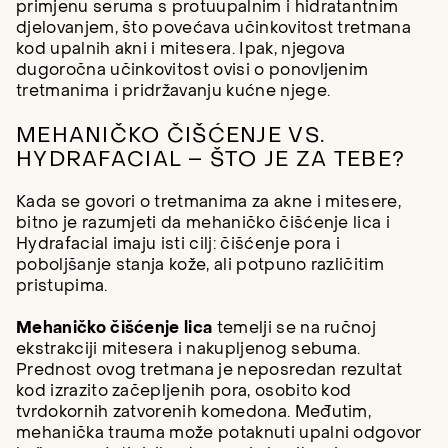
primjenu seruma s protuupalnim i hidratantnim
djelovanjem, što povećava učinkovitost tretmana
kod upalnih akni i mitesera. Ipak, njegova
dugoročna učinkovitost ovisi o ponovljenim
tretmanima i pridržavanju kućne njege.
MEHANIČKO ČIŠĆENJE VS.
HYDRAFACIAL – ŠTO JE ZA TEBE?
Kada se govori o tretmanima za akne i mitesere,
bitno je razumjeti da mehaničko čišćenje lica i
Hydrafacial imaju isti cilj: čišćenje pora i
poboljšanje stanja kože, ali potpuno različitim
pristupima.
Mehaničko čišćenje lica
temelji se na ručnoj
ekstrakciji mitesera i nakupljenog sebuma.
Prednost ovog tretmana je neposredan rezultat
kod izrazito začepljenih pora, osobito kod
tvrdokornih zatvorenih komedona. Međutim,
mehanička trauma može potaknuti upalni odgovor