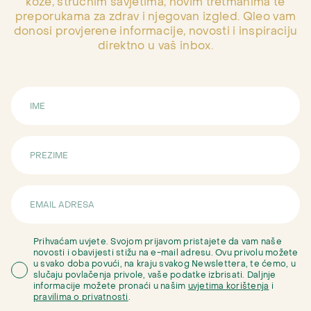
kože, stručnim savjetima, novim tretmanima te
preporukama za zdrav i njegovan izgled. Qleo vam
donosi provjerene informacije, novosti i inspiraciju
direktno u vaš inbox.
Prihvaćam uvjete. Svojom prijavom pristajete da vam naše
novosti i obavijesti stižu na e-mail adresu. Ovu privolu možete
u svako doba povući, na kraju svakog Newslettera, te ćemo, u
slučaju povlačenja privole, vaše podatke izbrisati. Daljnje
informacije možete pronaći u našim
uvjetima korištenja
i
pravilima o privatnosti
.