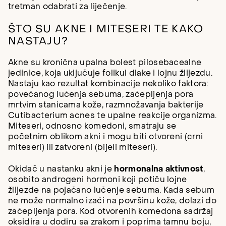
tretman odabrati za liječenje.
ŠTO SU AKNE I MITESERI TE KAKO
NASTAJU?
Akne su kronična upalna bolest pilosebacealne
jedinice, koja uključuje folikul dlake i lojnu žlijezdu.
Nastaju kao rezultat kombinacije nekoliko faktora:
povećanog lučenja sebuma, začepljenja pora
mrtvim stanicama kože, razmnožavanja bakterije
Cutibacterium acnes te upalne reakcije organizma.
Miteseri, odnosno komedoni, smatraju se
početnim oblikom akni i mogu biti otvoreni (crni
miteseri) ili zatvoreni (bijeli miteseri).
Okidač u nastanku akni je
hormonalna aktivnost
,
osobito androgeni hormoni koji potiču lojne
žlijezde na pojačano lučenje sebuma. Kada sebum
ne može normalno izaći na površinu kože, dolazi do
začepljenja pora. Kod otvorenih komedona sadržaj
oksidira u dodiru sa zrakom i poprima tamnu boju,