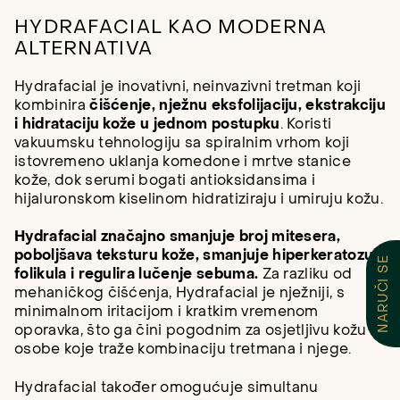
HYDRAFACIAL KAO MODERNA
ALTERNATIVA
Hydrafacial je inovativni, neinvazivni tretman koji
kombinira
čišćenje, nježnu eksfolijaciju, ekstrakciju
i hidrataciju kože u jednom postupku
. Koristi
vakuumsku tehnologiju sa spiralnim vrhom koji
istovremeno uklanja komedone i mrtve stanice
kože, dok serumi bogati antioksidansima i
hijaluronskom kiselinom hidratiziraju i umiruju kožu.
Hydrafacial značajno smanjuje broj mitesera,
poboljšava teksturu kože, smanjuje hiperkeratozu
NARUČI SE
folikula i regulira lučenje sebuma.
Za razliku od
mehaničkog čišćenja, Hydrafacial je nježniji, s
minimalnom iritacijom i kratkim vremenom
oporavka, što ga čini pogodnim za osjetljivu kožu i
osobe koje traže kombinaciju tretmana i njege.
Hydrafacial također omogućuje simultanu