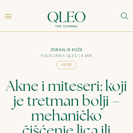
ZDRAVLJE KOŽE
POLIKLINIKA QLEO
8 MIN
AKNE
Akne i miteseri: koji
je tretman bolji –
mehaničko
čišćenje lica ili