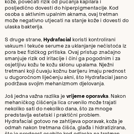
kože, povećati rizik od pucanja kapilara i
posljedično dovesti do hiperpigmentacije. Kod
osoba s aktivnim upalnim aknama, ovaj tretman
može negativno utjecati na stanje kože i dovesti do
ulaska bakterija.
S druge strane,
Hydrafacial
koristi kontrolirani
vakuum i tekuće serume za uklanjanje nečistoća iz
pora bez fizičkog pritiska. Ovaj pristup značajno
smanjuje rizik od iritacije i čini ga pogodnim i za
osjetljivu kožu te kožu sklonu upalama. Nježni
tretmani koji čuvaju kožnu barijeru imaju prednost
u dugoročnom liječenju akni, što Hydrafacial jasno
podržava svojim mehanizmom djelovanja.
Još jedna važna razlika je
vrijeme oporavka
. Nakon
mehaničkog čišćenja lica crvenilo može trajati
nekoliko sati do nekoliko dana, što za mnoge
predstavlja estetski i praktični problem.
Hydrafacial gotovo ne zahtijeva oporavak, koža je
odmah nakon tretmana čišća, glađa i hidratizirana,