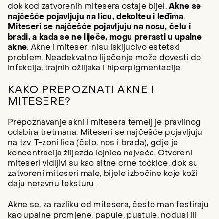
dok kod zatvorenih mitesera ostaje bijel.
Akne se
najčešće pojavljuju na licu, dekolteu i leđima
.
Miteseri se najčešće pojavljuju na nosu, čelu i
bradi, a kada se ne liječe, mogu prerasti u upalne
akne
. Akne i miteseri nisu isključivo estetski
problem. Neadekvatno liječenje može dovesti do
infekcija, trajnih ožiljaka i hiperpigmentacije.
KAKO PREPOZNATI AKNE I
MITESERE?
Prepoznavanje akni i mitesera temelj je pravilnog
odabira tretmana. Miteseri se najčešće pojavljuju
na tzv. T-zoni lica (čelo, nos i brada), gdje je
koncentracija žlijezda lojnica najveća. Otvoreni
miteseri vidljivi su kao sitne crne točkice, dok su
zatvoreni miteseri male, bijele izbočine koje koži
daju neravnu teksturu.
Akne se, za razliku od mitesera, često manifestiraju
kao upalne promjene, papule, pustule, nodusi ili