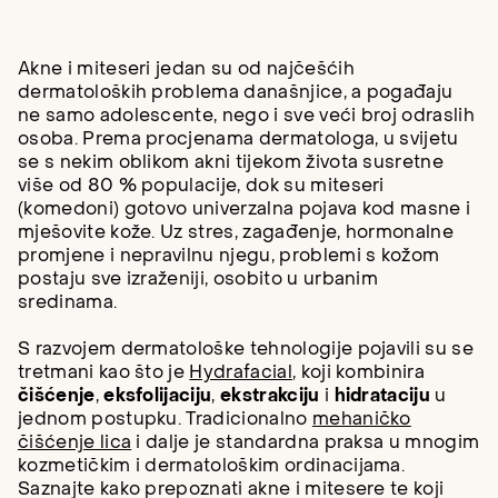
Akne i miteseri jedan su od najčešćih
dermatoloških problema današnjice, a pogađaju
ne samo adolescente, nego i sve veći broj odraslih
osoba. Prema procjenama dermatologa, u svijetu
se s nekim oblikom akni tijekom života susretne
više od 80 % populacije, dok su miteseri
(komedoni) gotovo univerzalna pojava kod masne i
mješovite kože. Uz stres, zagađenje, hormonalne
promjene i nepravilnu njegu, problemi s kožom
postaju sve izraženiji, osobito u urbanim
sredinama.
S razvojem dermatološke tehnologije pojavili su se
tretmani kao što je
Hydrafacial
, koji kombinira
čišćenje
,
eksfolijaciju
,
ekstrakciju
i
hidrataciju
u
jednom postupku. Tradicionalno
mehaničko
čišćenje lica
i dalje je standardna praksa u mnogim
kozmetičkim i dermatološkim ordinacijama.
Saznajte kako prepoznati akne i mitesere te koji