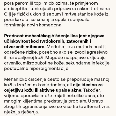
pora parom ili toplim oblozima, te primjenom
antiseptika i umirujućih pripravaka nakon tretmana.
Cilj je fizički ukloniti sebum i mrtve stanice kože iz
pora kako bi se smanjila upala i spriječilo
formiranje novih komedona.
Prednost mehaničkog čišćenja lica jest njegova
učinkovitost kod tvrdokornih, zatvorenih i
otvorenih mitesera.
Međutim, ova metoda nosi i
određene rizike, posebno ako se izvodi agresivno
ili na upaljenoj koži. Moguće nuspojave uključuju
crvenilo, mikropukotine kože, sekundarne infekcije i
postupalne hiperpigmentacije.
Mehaničko čišćenje često se preporučuje masnoj
koži s izraženim komedonima, ali
nije idealno za
osjetljivu kožu ili aktivne upalne akne
. Također,
vrijeme oporavka može trajati nekoliko dana, što
mnogim klijentima predstavlja problem. Upravo
zbog tih ograničenja sve se više traže alternativna,
nježnija rješenja.