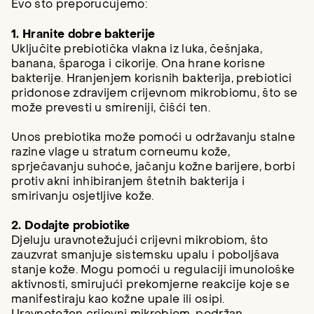
Evo što preporučujemo:
1. Hranite dobre bakterije
Uključite prebiotička vlakna iz luka, češnjaka,
banana, šparoga i cikorije. Ona hrane korisne
bakterije. Hranjenjem korisnih bakterija, prebiotici
pridonose zdravijem crijevnom mikrobiomu, što se
može prevesti u smireniji, čišći ten.
Unos prebiotika može pomoći u održavanju stalne
razine vlage u stratum corneumu kože,
sprječavanju suhoće, jačanju kožne barijere, borbi
protiv akni inhibiranjem štetnih bakterija i
smirivanju osjetljive kože.
2. Dodajte probiotike
Djeluju uravnotežujući crijevni mikrobiom, što
zauzvrat smanjuje sistemsku upalu i poboljšava
stanje kože. Mogu pomoći u regulaciji imunološke
aktivnosti, smirujući prekomjerne reakcije koje se
manifestiraju kao kožne upale ili osipi.