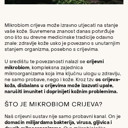
Mikrobiom crijeva može izravno utjecati na stanje
vaše kože. Suvremena znanost danas potvrđuje
ono što su drevne medicinske tradicije odavno
znale: zdravlje kože usko je povezano s unutarnjim
stanjem organizma, posebno s crijevima.
U središtu te povezanosti nalazi se
crijevni
mikrobiom
, kompleksna zajednica
mikroorganizama koja ima ključnu ulogu u zdravlju,
ne samo probave, nego i kože. Kroz tzv.
os crijeva-
koža, disbalans u crijevima može izazvati upale,
narušiti imunitet i doprinijeti kožnim problemima.
ŠTO JE MIKROBIOM CRIJEVA?
Naš crijevni sustav nije samo probavni kanal. On je
domaćin milijardama bakterija, virusa, gljivica i