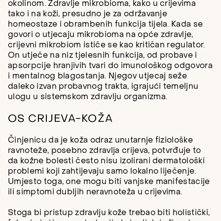
okolinom. Zdravlje mikrobioma, kako u crijevima
tako i na koži, presudno je za održavanje
homeostaze i obrambenih funkcija tijela. Kada se
govori o utjecaju mikrobioma na opće zdravlje,
crijevni mikrobiom ističe se kao kritičan regulator.
On utječe na niz tjelesnih funkcija, od probave i
apsorpcije hranjivih tvari do imunološkog odgovora
i mentalnog blagostanja. Njegov utjecaj seže
daleko izvan probavnog trakta, igrajući temeljnu
ulogu u sistemskom zdravlju organizma.
OS CRIJEVA-KOŽA
Činjenicu da je koža odraz unutarnje fiziološke
ravnoteže, posebno zdravlja crijeva, potvrđuje to
da kožne bolesti često nisu izolirani dermatološki
problemi koji zahtijevaju samo lokalno liječenje.
Umjesto toga, one mogu biti vanjske manifestacije
ili simptomi dubljih neravnoteža u crijevima.
Stoga bi pristup zdravlju kože trebao biti holistički,