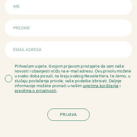
Prihvaćam uvjete. Svojom prijavom pristajete da vam naše
novosti i obavijesti stižu na e-mail adresu. Ovu privolu možete
u svako doba povući, na kraju svakog Newslettera, te ćemo, u
slučaju povlačenja privole, vaše podatke izbrisati. Daljnje
informacije možete pronaći u našim
uvjetima korištenja
i
pravilima o privatnosti
.