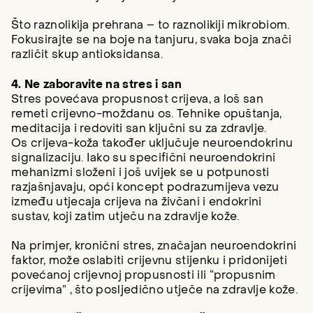
Što raznolikija prehrana – to raznolikiji mikrobiom.
Fokusirajte se na boje na tanjuru, svaka boja znači
različit skup antioksidansa.
4. Ne zaboravite na stres i san
Stres povećava propusnost crijeva, a loš san
remeti crijevno-moždanu os. Tehnike opuštanja,
meditacija i redoviti san ključni su za zdravlje.
Os crijeva-koža također uključuje neuroendokrinu
signalizaciju. Iako su specifični neuroendokrini
mehanizmi složeni i još uvijek se u potpunosti
razjašnjavaju, opći koncept podrazumijeva vezu
između utjecaja crijeva na živčani i endokrini
sustav, koji zatim utječu na zdravlje kože.
Na primjer, kronični stres, značajan neuroendokrini
faktor, može oslabiti crijevnu stijenku i pridonijeti
povećanoj crijevnoj propusnosti ili “propusnim
crijevima” , što posljedično utječe na zdravlje kože.