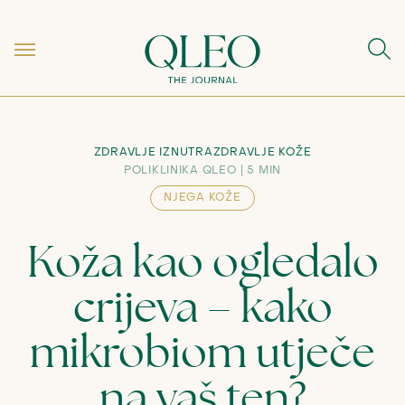
ZDRAVLJE IZNUTRA
ZDRAVLJE KOŽE
POLIKLINIKA QLEO
5 MIN
NJEGA KOŽE
Koža kao ogledalo
crijeva – kako
mikrobiom utječe
na vaš ten?