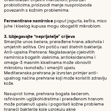
Uravnotežen crijevni mikrobiom, podržan
probioticima, proizvodi manje nusproizvoda
povezanih s kožnim problemima.
Fermentirane namirnice
poput jogurta, kefira, miso
juhe i kiselog kupusa mogu obogatiti mikrobiom.
3. Izbjegavajte “neprijatelje” crijeva
Smanjite unos šećera, prerađene hrane, alkohola i
umjetnih aditiva. Oni potiču rast štetnih bakterija.
Anti-upalna Prehrana: Naglašavanje cjelovitih
namirnica bogatih vlaknima, antioksidansima i
omega-3 masnim kiselinama može obnoviti
mikrobnu ravnotežu i smanjiti upalu.
Mediteranska prehrana je izvrstan primjer anti-
upalnog načina prehrane koji može koristiti zdravlju
kože.
Nasuprot tome, prehrana bogata šećerom,
rafiniranim ugljikohidratima i prerađenom hranom
može potaknuti upalu i pogoršati kožne probleme
hraneći bakterije koje uzrokuju akne