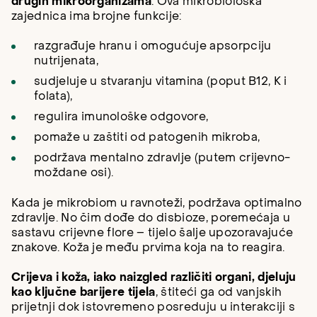
drugih mikroorganizama
. Ova mikrobiološka
zajednica ima brojne funkcije:
razgrađuje hranu i omogućuje apsorpciju
nutrijenata,
sudjeluje u stvaranju vitamina (poput B12, K i
folata),
regulira imunološke odgovore,
pomaže u zaštiti od patogenih mikroba,
podržava mentalno zdravlje (putem crijevno-
moždane osi).
Kada je mikrobiom u ravnoteži, podržava optimalno
zdravlje. No čim dođe do disbioze, poremećaja u
sastavu crijevne flore – tijelo šalje upozoravajuće
znakove. Koža je među prvima koja na to reagira.
Crijeva i koža, iako naizgled različiti organi, djeluju
kao ključne barijere tijela
, štiteći ga od vanjskih
prijetnji dok istovremeno posreduju u interakciji s