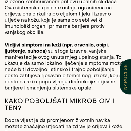
izloženo kontinuiranom priljevu upalnih okidača.
Ova sistemska upala ne ostaje ograničena na
crijeva; ona cirkulira po cijelom tijelu i izravno
utječe na kožu, koja je sama po sebi veliki
imunološki organ i primarna barijera protiv
vanjskog okoliša.
Vidljivi simptomi na koži (npr. crvenilo, osipi,
ljuštenje, suhoća)
su stoga izravne, vanjske
manifestacije ovog unutarnjeg upalnog stanja. To
ukazuje da samo lokalno liječenje simptoma možda
NARUČI SE
neće biti dovoljno; istinsko i trajno poboljšanje
često zahtijeva rješavanje temeljnog uzroka, koji se
često nalazi u popravljanju disfunkcije crijevne
barijere i smanjenju sistemske upale.
KAKO POBOLJŠATI MIKROBIOM I
TEN?
Dobra vijest je da promjenom životnih navika
možete značajno utjecati na zdravlje crijeva i kože.