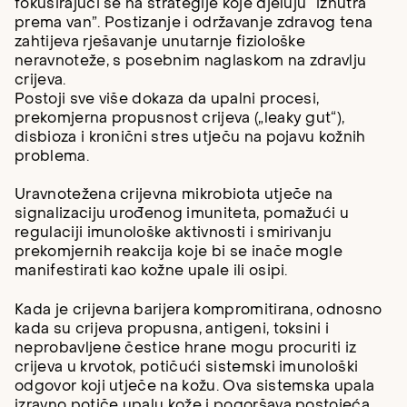
fokusirajući se na strategije koje djeluju “iznutra
prema van”. Postizanje i održavanje zdravog tena
zahtijeva rješavanje unutarnje fiziološke
neravnoteže, s posebnim naglaskom na zdravlju
crijeva.
Postoji sve više dokaza da upalni procesi,
prekomjerna propusnost crijeva („leaky gut“),
disbioza i kronični stres utječu na pojavu kožnih
problema.
Uravnotežena crijevna mikrobiota utječe na
signalizaciju urođenog imuniteta, pomažući u
regulaciji imunološke aktivnosti i smirivanju
prekomjernih reakcija koje bi se inače mogle
manifestirati kao kožne upale ili osipi.
Kada je crijevna barijera kompromitirana, odnosno
kada su crijeva propusna, antigeni, toksini i
neprobavljene čestice hrane mogu procuriti iz
crijeva u krvotok, potičući sistemski imunološki
odgovor koji utječe na kožu. Ova sistemska upala
izravno potiče upalu kože i pogoršava postojeća