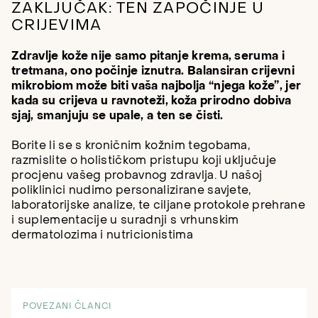
ZAKLJUČAK: TEN ZAPOČINJE U
CRIJEVIMA
Zdravlje kože nije samo pitanje krema, seruma i
tretmana, ono počinje iznutra. Balansiran crijevni
mikrobiom može biti vaša najbolja “njega kože”, jer
kada su crijeva u ravnoteži, koža prirodno dobiva
sjaj, smanjuju se upale, a ten se čisti.
Borite li se s kroničnim kožnim tegobama,
razmislite o holističkom pristupu koji uključuje
procjenu vašeg probavnog zdravlja. U našoj
poliklinici nudimo personalizirane savjete,
laboratorijske analize, te ciljane protokole prehrane
i suplementacije u suradnji s vrhunskim
dermatolozima i nutricionistima
POVEZANI ČLANCI