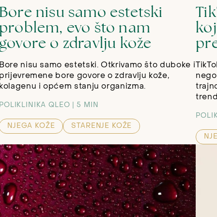
Bore nisu samo estetski
Ti
problem, evo što nam
ko
govore o zdravlju kože
pr
Bore nisu samo estetski. Otkrivamo što duboke i
TikTo
prijevremene bore govore o zdravlju kože,
nego 
kolagenu i općem stanju organizma.
trajn
trend
POLIKLINIKA QLEO
5 MIN
POLI
NJEGA KOŽE
STARENJE KOŽE
NJ