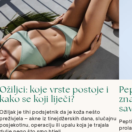
Ožiljci: koje vrste postoje i
Pep
kako se koji liječi?
zn
sav
Ožiljak je tihi podsjetnik da je koža nešto
preživjela – akne iz tinejdžerskih dana, slučajnu
Pepti
posjekotinu, operaciju ili upalu koja je trajala
prola
dulje nego što smo htjeli.