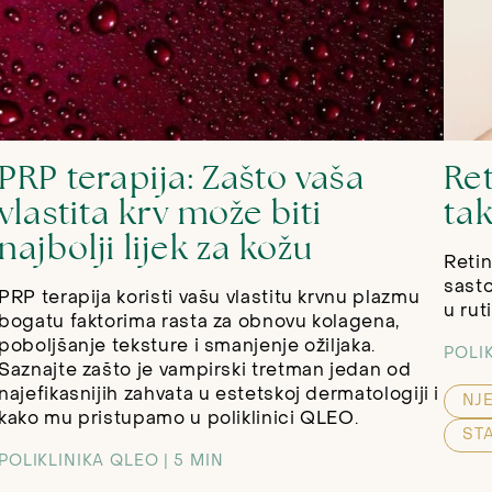
PRP terapija: Zašto vaša
Ret
vlastita krv može biti
ta
najbolji lijek za kožu
Retin
sasto
PRP terapija koristi vašu vlastitu krvnu plazmu
u rut
bogatu faktorima rasta za obnovu kolagena,
poboljšanje teksture i smanjenje ožiljaka.
POLI
Saznajte zašto je vampirski tretman jedan od
najefikasnijih zahvata u estetskoj dermatologiji i
NJ
kako mu pristupamo u poliklinici QLEO.
ST
POLIKLINIKA QLEO
5 MIN