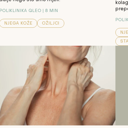
kolag
prep
POLIKLINIKA QLEO
8 MIN
POLI
NJEGA KOŽE
OŽILJCI
NJ
ST