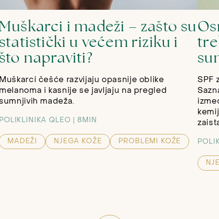
Muškarci i madeži – zašto su
Os
statistički u većem riziku i
tre
što napraviti?
su
Muškarci češće razvijaju opasnije oblike
SPF z
melanoma i kasnije se javljaju na pregled
Sazna
sumnjivih madeža.
izmeđ
kemij
POLIKLINIKA QLEO
8MIN
zaist
MADEŽI
NJEGA KOŽE
PROBLEMI KOŽE
POLI
NJ