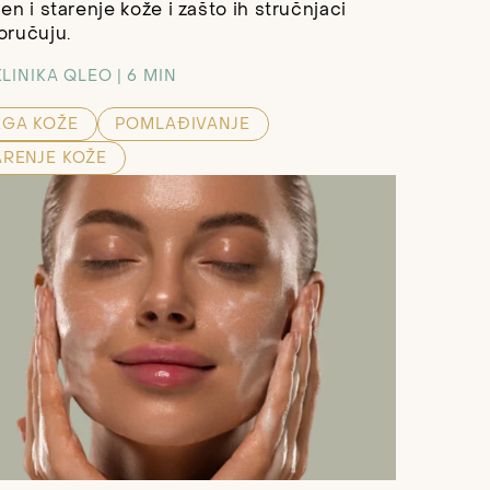
en i starenje kože i zašto ih stručnjaci
oručuju.
KLINIKA QLEO
6 MIN
EGA KOŽE
POMLAĐIVANJE
ARENJE KOŽE