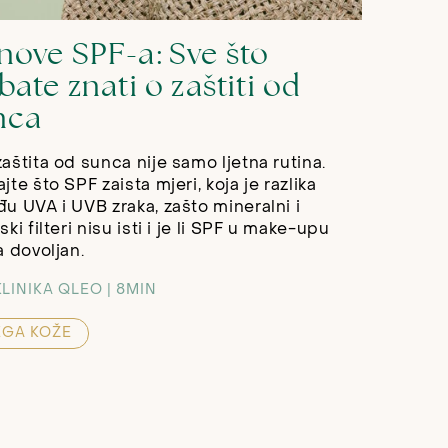
nove SPF-a: Sve što
bate znati o zaštiti od
nca
aštita od sunca nije samo ljetna rutina.
jte što SPF zaista mjeri, koja je razlika
u UVA i UVB zraka, zašto mineralni i
ski filteri nisu isti i je li SPF u make-upu
a dovoljan.
KLINIKA QLEO
8MIN
EGA KOŽE