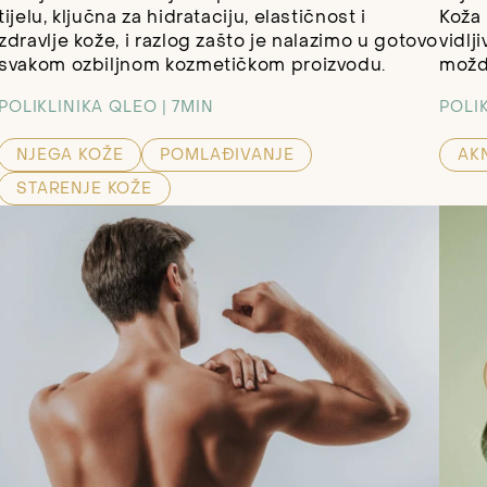
tijelu, ključna za hidrataciju, elastičnost i
Koža 
zdravlje kože, i razlog zašto je nalazimo u gotovo
vidlj
svakom ozbiljnom kozmetičkom proizvodu.
možda
POLIKLINIKA QLEO
7MIN
POLI
NJEGA KOŽE
POMLAĐIVANJE
AK
STARENJE KOŽE