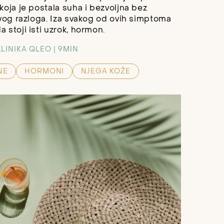
koja je postala suha i bezvoljna bez
ivog razloga. Iza svakog od ovih simptoma
 stoji isti uzrok, hormon.
KLINIKA QLEO
9MIN
NE
HORMONI
NJEGA KOŽE