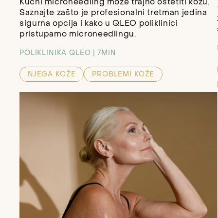
Kućni microneedling može trajno oštetiti kožu.
Saznajte zašto je profesionalni tretman jedina
sigurna opcija i kako u QLEO poliklinici
pristupamo microneedlingu.
POLIKLINIKA QLEO
7MIN
NJEGA KOŽE
PROBLEMI KOŽE