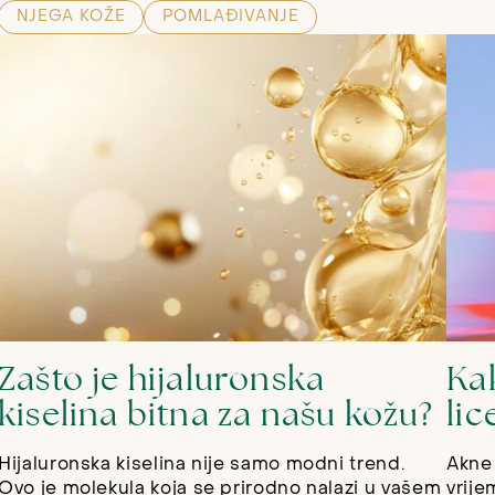
NJEGA KOŽE
POMLAĐIVANJE
Zašto je hijaluronska
Ka
kiselina bitna za našu kožu?
lic
Hijaluronska kiselina nije samo modni trend.
Akne 
Ovo je molekula koja se prirodno nalazi u vašem
vrije