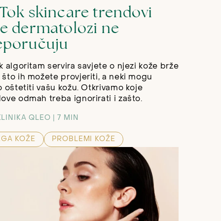
kTok skincare trendovi
je dermatolozi ne
eporučuju
k algoritam servira savjete o njezi kože brže
što ih možete provjeriti, a neki mogu
o oštetiti vašu kožu. Otkrivamo koje
ove odmah treba ignorirati i zašto.
KLINIKA QLEO
7 MIN
EGA KOŽE
PROBLEMI KOŽE