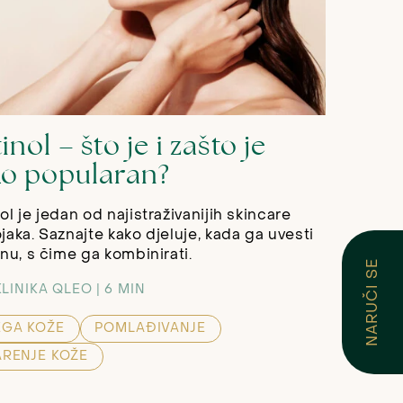
inol – što je i zašto je
ko popularan?
ol je jedan od najistraživanijih skincare
jaka. Saznajte kako djeluje, kada ga uvesti
inu, s čime ga kombinirati.
NARUČI SE
KLINIKA QLEO
6 MIN
EGA KOŽE
POMLAĐIVANJE
ARENJE KOŽE