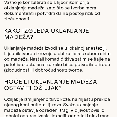
Važno je konzultirati se s liječnikom prije
otklanjanja madeža, zato što se tvorba mora
dokumentirati i potvrditi da ne postoji rizik od
zloćudnosti.
KAKO IZGLEDA UKLANJANJE
MADEŽA?
Uklanjanje madeža izvodi se u lokalnoj anesteziji.
Liječnik tvorbu izrezuje u obliku lista s rubom širim
od madeža. Nastali komadić tkiva zatim se šalje na
patohistološku analizu kako bi se potvrdila priroda
(zloćudnost ili dobroćudnost) tvorbe.
HOĆE LI UKLANJANJE MADEŽA
OSTAVITI OŽILJAK?
Ožiljak je izmijenjeno tkivo kože, na mjestu prekida
njenog kontinuiteta, tj. reza. Svako uklanjanje
madeža ostavlja određeni trag. Vidljivost ovisi o
tehnici odstranjivanja, lokaciji, genetici i njezi rane.