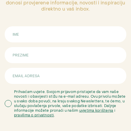
donosi provjerene informacije, novosti i inspiraciju
direktno u vaš inbox.
Prihvaćam uvjete. Svojom prijavom pristajete da vam naše
novosti i obavijesti stižu na e-mail adresu. Ovu privolu možete
u svako doba povući, na kraju svakog Newslettera, te ćemo, u
slučaju povlačenja privole, vaše podatke izbrisati. Daljnje
informacije možete pronaći u našim
uvjetima korištenja
i
pravilima o privatnosti
.