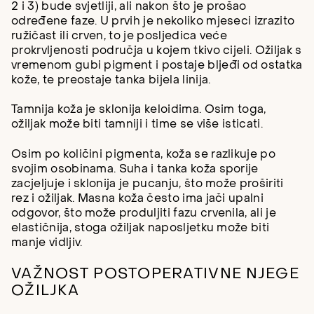
2 i 3) bude svjetliji, ali nakon što je prošao
određene faze. U prvih je nekoliko mjeseci izrazito
ružičast ili crven, to je posljedica veće
prokrvljenosti područja u kojem tkivo cijeli. Ožiljak s
vremenom gubi pigment i postaje bljeđi od ostatka
kože, te preostaje tanka bijela linija.
Tamnija koža je sklonija keloidima. Osim toga,
ožiljak može biti tamniji i time se više isticati.
Osim po količini pigmenta, koža se razlikuje po
svojim osobinama. Suha i tanka koža sporije
zacjeljuje i sklonija je pucanju, što može proširiti
rez i ožiljak. Masna koža često ima jači upalni
odgovor, što može produljiti fazu crvenila, ali je
elastičnija, stoga ožiljak naposljetku može biti
manje vidljiv.
VAŽNOST POSTOPERATIVNE NJEGE
OŽILJKA