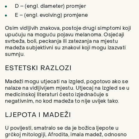
D – (engl. diameter) promjer
E – (engl. evolving) promjene
Osim vidljivih znakova, postoje drugi simptomi koji
upućuju na moguću pojavu melanoma. Osjećaji
svrbeža, boli, peckanja ili zatezanja na mjestu
madeža subjektivni su znakovi koji mogu izazvati
sumnju.
ESTETSKI RAZLOZI
Madeži mogu utjecati na izgled, pogotovo ako se
nalaze na vidljivijem mjestu. Utjecaj na izgled se u
medicinskoj literaturi često izjednačuje s
negativnim, no kod madeža to nije uvijek tako.
LJEPOTA I MADEŽI
U povijesti, smatralo se da je božica ljepote u
grčkoj mitologiji, Afrodita, imala madež, odnosno