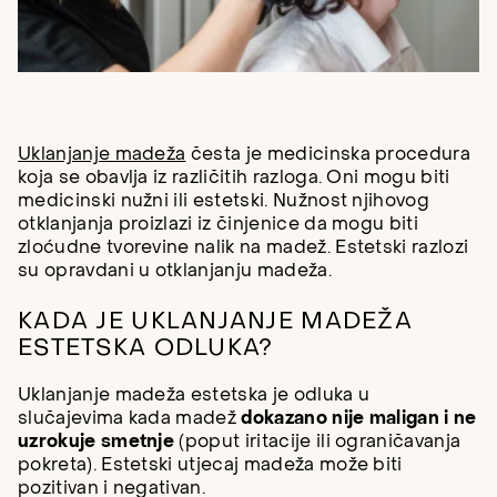
Uklanjanje madeža
česta je medicinska procedura
koja se obavlja iz različitih razloga. Oni mogu biti
medicinski nužni ili estetski. Nužnost njihovog
otklanjanja proizlazi iz činjenice da mogu biti
zloćudne tvorevine nalik na madež. Estetski razlozi
su opravdani u otklanjanju madeža.
KADA JE UKLANJANJE MADEŽA
ESTETSKA ODLUKA?
Uklanjanje madeža estetska je odluka u
slučajevima kada madež
dokazano nije maligan i ne
uzrokuje smetnje
(poput iritacije ili ograničavanja
pokreta). Estetski utjecaj madeža može biti
pozitivan i negativan.