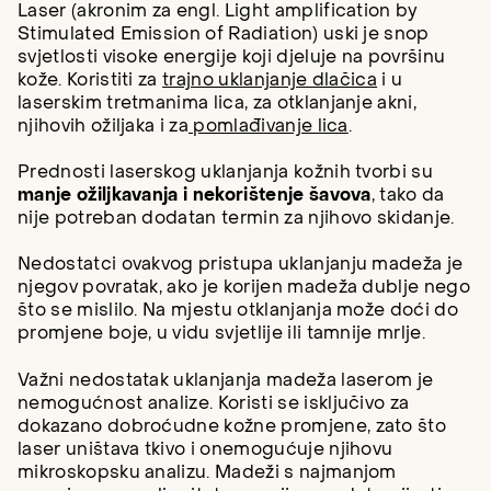
Laser (akronim za engl. Light amplification by
Stimulated Emission of Radiation) uski je snop
svjetlosti visoke energije koji djeluje na površinu
kože. Koristiti za
trajno uklanjanje dlačica
i u
laserskim tretmanima lica, za otklanjanje akni,
njihovih ožiljaka i za
pomlađivanje lica
.
Prednosti laserskog uklanjanja kožnih tvorbi su
manje ožiljkavanja i nekorištenje šavova
, tako da
nije potreban dodatan termin za njihovo skidanje.
Nedostatci ovakvog pristupa uklanjanju madeža je
njegov povratak, ako je korijen madeža dublje nego
što se mislilo. Na mjestu otklanjanja može doći do
promjene boje, u vidu svjetlije ili tamnije mrlje.
Važni nedostatak uklanjanja madeža laserom je
nemogućnost analize. Koristi se isključivo za
dokazano dobroćudne kožne promjene, zato što
laser uništava tkivo i onemogućuje njihovu
mikroskopsku analizu. Madeži s najmanjom