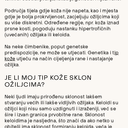
Područja tijela gdje koža nije napeta, kao i mjesta
gdje je bolja prokrvljenost, zacjeljuju ožiljcima koji
su više diskretni. Određene regije, npr. koža iznad
prsne kosti, pogoduju nastanku hipertrofičnih
(uvećanih) ožiljaka ili keloida.
Na neke čimbenike, poput genetske
predispozicije, ne može se utjecati. Genetika i t
ip
kože
utječu na način cijeljenja rane i nastajanje
ožiljka.
JE LI MOJ TIP KOŽE SKLON
OŽILJCIMA?
Neki ljudi imaju prirođenu sklonost lakšem
stvaranju većih ili lakše vidljivih ožiljaka. Keloidi su
ožiljci koji nisu samo uzdignuti i izraženiji, već se
šire i izvan granica prvobitne rane. Sklonost
keloidima je nasljedna, što znači da ako netko u
obitelji ima sklonost formiranju keloida, veća je