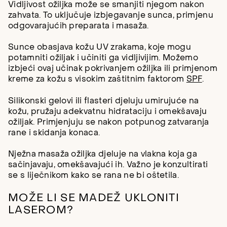
Vidljivost ožiljka može se smanjiti njegom nakon
zahvata. To uključuje izbjegavanje sunca, primjenu
odgovarajućih preparata i masaža.
Sunce obasjava kožu UV zrakama, koje mogu
potamniti ožiljak i učiniti ga vidljivijim. Možemo
izbjeći ovaj učinak pokrivanjem ožiljka ili primjenom
kreme za kožu s visokim zaštitnim faktorom
SPF
.
Silikonski gelovi ili flasteri djeluju umirujuće na
kožu, pružaju adekvatnu hidrataciju i omekšavaju
ožiljak. Primjenjuju se nakon potpunog zatvaranja
rane i skidanja konaca.
Nježna masaža ožiljka djeluje na vlakna koja ga
sačinjavaju, omekšavajući ih. Važno je konzultirati
se s liječnikom kako se rana ne bi oštetila.
MOŽE LI SE MADEŽ UKLONITI
LASEROM?