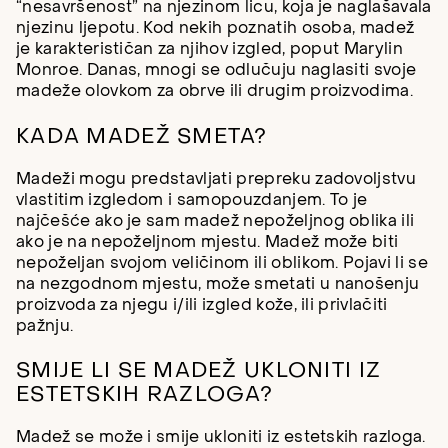
“nesavršenost” na njezinom licu, koja je naglašavala
njezinu ljepotu. Kod nekih poznatih osoba, madež
je karakterističan za njihov izgled, poput Marylin
Monroe. Danas, mnogi se odlučuju naglasiti svoje
madeže olovkom za obrve ili drugim proizvodima.
KADA MADEŽ SMETA?
Madeži mogu predstavljati prepreku zadovoljstvu
vlastitim izgledom i samopouzdanjem. To je
najčešće ako je sam madež nepoželjnog oblika ili
ako je na nepoželjnom mjestu. Madež može biti
nepoželjan svojom veličinom ili oblikom. Pojavi li se
na nezgodnom mjestu, može smetati u nanošenju
proizvoda za njegu i/ili izgled kože, ili privlačiti
pažnju.
SMIJE LI SE MADEŽ UKLONITI IZ
ESTETSKIH RAZLOGA?
Madež se može i smije ukloniti iz estetskih razloga.