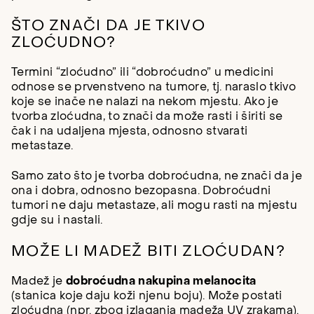
ŠTO ZNAČI DA JE TKIVO
ZLOĆUDNO?
Termini “zloćudno” ili “dobroćudno” u medicini
odnose se prvenstveno na tumore, tj. naraslo tkivo
koje se inače ne nalazi na nekom mjestu. Ako je
tvorba zloćudna, to znači da može rasti i širiti se
čak i na udaljena mjesta, odnosno stvarati
metastaze.
Samo zato što je tvorba dobroćudna, ne znači da je
ona i dobra, odnosno bezopasna. Dobroćudni
tumori ne daju metastaze, ali mogu rasti na mjestu
gdje su i nastali.
MOŽE LI MADEŽ BITI ZLOĆUDAN?
Madež je
dobroćudna nakupina melanocita
(stanica koje daju koži njenu boju). Može postati
zloćudna (npr. zbog izlaganja madeža UV zrakama).