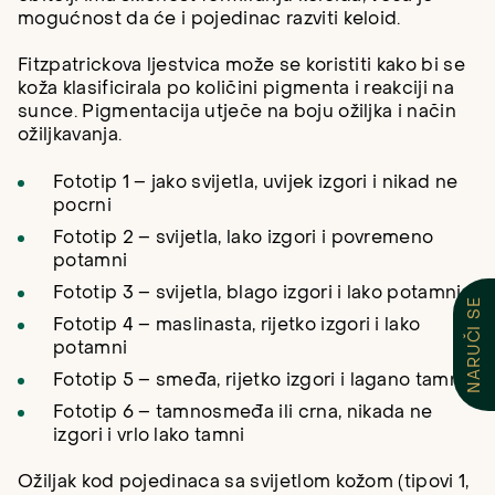
mogućnost da će i pojedinac razviti keloid.
Fitzpatrickova ljestvica može se koristiti kako bi se
koža klasificirala po količini pigmenta i reakciji na
sunce. Pigmentacija utječe na boju ožiljka i način
ožiljkavanja.
Fototip 1 – jako svijetla, uvijek izgori i nikad ne
pocrni
Fototip 2 – svijetla, lako izgori i povremeno
potamni
Fototip 3 – svijetla, blago izgori i lako potamni
NARUČI SE
Fototip 4 – maslinasta, rijetko izgori i lako
potamni
Fototip 5 – smeđa, rijetko izgori i lagano tamni
Fototip 6 – tamnosmeđa ili crna, nikada ne
izgori i vrlo lako tamni
Ožiljak kod pojedinaca sa svijetlom kožom (tipovi 1,