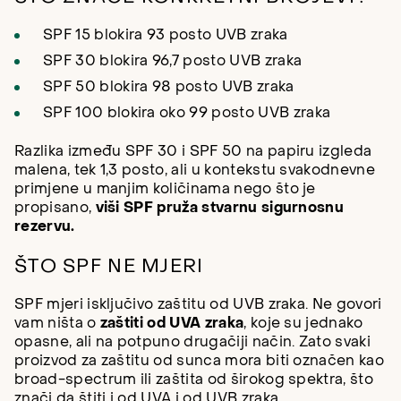
SPF 15 blokira 93 posto UVB zraka
SPF 30 blokira 96,7 posto UVB zraka
SPF 50 blokira 98 posto UVB zraka
SPF 100 blokira oko 99 posto UVB zraka
Razlika između SPF 30 i SPF 50 na papiru izgleda
malena, tek 1,3 posto, ali u kontekstu svakodnevne
primjene u manjim količinama nego što je
propisano,
viši SPF pruža stvarnu sigurnosnu
rezervu.
ŠTO SPF NE MJERI
SPF mjeri isključivo zaštitu od UVB zraka. Ne govori
vam ništa o
zaštiti od UVA zraka
, koje su jednako
opasne, ali na potpuno drugačiji način. Zato svaki
proizvod za zaštitu od sunca mora biti označen kao
broad-spectrum ili zaštita od širokog spektra, što
znači da štiti i od UVA i od UVB zraka.