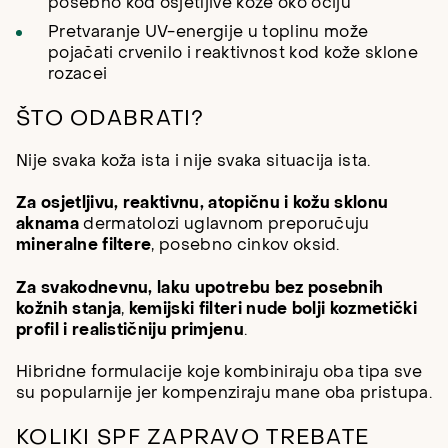
posebno kod osjetljive kože oko očiju
Pretvaranje UV-energije u toplinu može
pojačati crvenilo i reaktivnost kod kože sklone
rozacei
ŠTO ODABRATI?
Nije svaka koža ista i nije svaka situacija ista.
Za osjetljivu, reaktivnu, atopičnu i kožu sklonu
aknama
dermatolozi uglavnom preporučuju
mineralne filtere
, posebno cinkov oksid.
Za svakodnevnu, laku upotrebu bez posebnih
kožnih stanja
,
kemijski filteri nude bolji kozmetički
profil i realističniju primjenu
.
Hibridne formulacije koje kombiniraju oba tipa sve
su popularnije jer kompenziraju mane oba pristupa.
KOLIKI SPF ZAPRAVO TREBATE