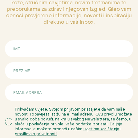
kože, stručnim savjetima, novim tretmanima te
preporukama za zdrav i njegovan izgled. Qleo vam
donosi provjerene informacije, novosti i inspiraciju
direktno u vaš inbox.
Prihvaćam uvjete. Svojom prijavom pristajete da vam naše
novosti i obavijesti stižu na e-mail adresu. Ovu privolu možete
u svako doba povući, na kraju svakog Newslettera, te ćemo, u
slučaju povlačenja privole, vaše podatke izbrisati. Daljnje
informacije možete pronaći u našim
uvjetima korištenja
i
pravilima o privatnosti
.