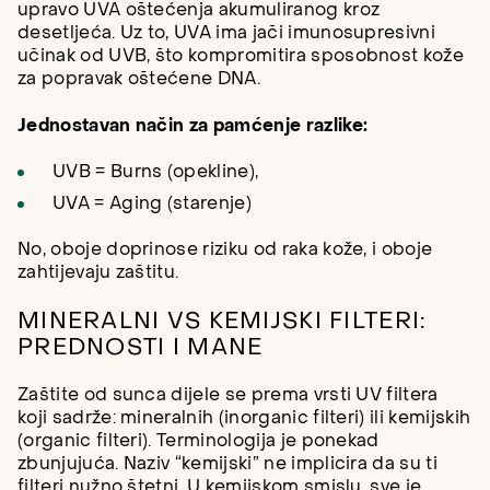
upravo UVA oštećenja akumuliranog kroz
desetljeća. Uz to, UVA ima jači imunosupresivni
učinak od UVB, što kompromitira sposobnost kože
za popravak oštećene DNA.
Jednostavan način za pamćenje razlike:
UVB = Burns (opekline),
UVA = Aging (starenje)
No, oboje doprinose riziku od raka kože, i oboje
zahtijevaju zaštitu.
MINERALNI VS KEMIJSKI FILTERI:
PREDNOSTI I MANE
Zaštite od sunca dijele se prema vrsti UV filtera
koji sadrže: mineralnih (inorganic filteri) ili kemijskih
(organic filteri). Terminologija je ponekad
zbunjujuća. Naziv “kemijski” ne implicira da su ti
filteri nužno štetni. U kemijskom smislu, sve je