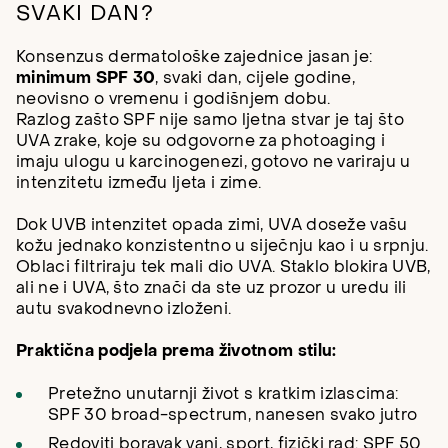
SVAKI DAN?
Konsenzus dermatološke zajednice jasan je:
minimum SPF 30
, svaki dan, cijele godine,
neovisno o vremenu i godišnjem dobu.
Razlog zašto SPF nije samo ljetna stvar je taj što
UVA zrake, koje su odgovorne za photoaging i
imaju ulogu u karcinogenezi, gotovo ne variraju u
intenzitetu između ljeta i zime.
Dok UVB intenzitet opada zimi, UVA doseže vašu
kožu jednako konzistentno u siječnju kao i u srpnju.
Oblaci filtriraju tek mali dio UVA. Staklo blokira UVB,
ali ne i UVA, što znači da ste uz prozor u uredu ili
autu svakodnevno izloženi.
Praktična podjela prema životnom stilu:
Pretežno unutarnji život s kratkim izlascima:
SPF 30 broad-spectrum, nanesen svako jutro
Redoviti boravak vani, sport, fizički rad: SPF 50