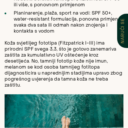
ili više, s ponovnom primjenom
Planinarenje, plaža, sport na vodi: SPF 50+,
water-resistant formulacija, ponovna primjena
NARUČI SE
svaka dva sata ili odmah nakon znojenja i
kontakta s vodom
Koža svjetlijeg fototipa (Fitzpatrick I-III) ima
prirodni SPF svega 3,3, što je gotovo zanemariva
zaštita za kumulativno UV oštećenje kroz
desetljeća. No, tamniji fototip kože nije imun,
melanom se kod osoba tamnijeg fotitopa
dijagnosticira u naprednijim stadijima upravo zbog
pogrešnog uvjerenja da tamna koža ne treba
zaštitu.