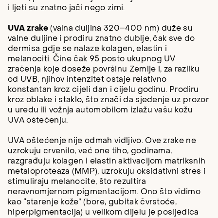
i ljeti su znatno jači nego zimi.
UVA zrake
(valna duljina 320–400 nm) duže su
valne duljine i prodiru znatno dublje, čak sve do
dermisa gdje se nalaze kolagen, elastin i
melanociti. Čine čak 95 posto ukupnog UV
zračenja koje doseže površinu Zemlje i, za razliku
od UVB, njihov intenzitet ostaje relativno
konstantan kroz cijeli dan i cijelu godinu. Prodiru
kroz oblake i staklo, što znači da sjedenje uz prozor
u uredu ili vožnja automobilom izlažu vašu kožu
UVA oštećenju.
UVA oštećenje nije odmah vidljivo. Ove zrake ne
uzrokuju crvenilo, već one tiho, godinama,
razgrađuju kolagen i elastin aktivacijom matriksnih
metaloproteaza (MMP), uzrokuju oksidativni stres i
stimuliraju melanocite, što rezultira
neravnomjernom pigmentacijom. Ono što vidimo
kao “starenje kože” (bore, gubitak čvrstoće,
hiperpigmentacija) u velikom dijelu je posljedica