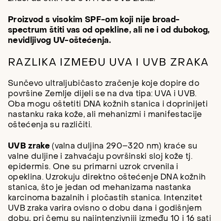
Proizvod s visokim SPF-om koji nije broad-
spectrum štiti vas od opekline, ali ne i od dubokog,
nevidljivog UV-oštećenja.
RAZLIKA IZMEĐU UVA I UVB ZRAKA
Sunčevo ultraljubičasto zračenje koje dopire do
površine Zemlje dijeli se na dva tipa: UVA i UVB.
Oba mogu oštetiti DNA kožnih stanica i doprinijeti
nastanku raka kože, ali mehanizmi i manifestacije
oštećenja su različiti.
UVB zrake
(valna duljina 290–320 nm) kraće su
valne duljine i zahvaćaju površinski sloj kože tj.
epidermis. One su primarni uzrok crvenila i
opeklina. Uzrokuju direktno oštećenje DNA kožnih
stanica, što je jedan od mehanizama nastanka
karcinoma bazalnih i pločastih stanica. Intenzitet
UVB zraka varira ovisno o dobu dana i godišnjem
dobu, pri čemu su najintenzivniji između 10 i 16 sati