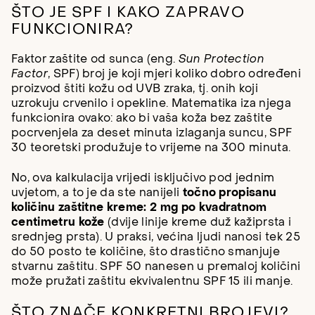
ŠTO JE SPF I KAKO ZAPRAVO
FUNKCIONIRA?
Faktor zaštite od sunca (eng.
Sun Protection
Factor
, SPF) broj je koji mjeri koliko dobro određeni
proizvod štiti kožu od UVB zraka, tj. onih koji
uzrokuju crvenilo i opekline. Matematika iza njega
funkcionira ovako: ako bi vaša koža bez zaštite
pocrvenjela za deset minuta izlaganja suncu, SPF
30 teoretski produžuje to vrijeme na 300 minuta.
No, ova kalkulacija vrijedi isključivo pod jednim
uvjetom, a to je da ste nanijeli
točno propisanu
količinu zaštitne kreme: 2 mg po kvadratnom
centimetru kože
(dvije linije kreme duž kažiprsta i
srednjeg prsta). U praksi, većina ljudi nanosi tek 25
do 50 posto te količine, što drastično smanjuje
stvarnu zaštitu. SPF 50 nanesen u premaloj količini
može pružati zaštitu ekvivalentnu SPF 15 ili manje.
ŠTO ZNAČE KONKRETNI BROJEVI?