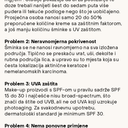
doze trebali nanijeti šest do sedam puta više
pudera ili tekuće podloge nego što je uobičajeno.
Prosječna osoba nanosi samo 20 do 50%
preporučene količine kreme sa zaštitnim faktorom,
a još manju količinu šminke s UV zaštitom.
Problem 2: Neravnomjerna pokrivenost
Šminka se ne nanosi ravnomjerno na sva izložena
područja. Tipično se preskaču vrat, uši, dekolte i
rubna područja lica, a upravo su to mjesta koja su
česta lokalizacija aktinične keratoze i
nemelanomskih karcinoma.
Problem 3: UVA zaštita
Make-up proizvodi s SPF-om u pravilu sadrže SPF
15 do 30 i najčešće nisu broad-spectrum, što
znači da štite od UVB, ali ne od UVA koji uzrokuje
photoaging. Za svakodnevnu upotrebu,
dermatološki standard je minimum SPF 30.
Problem 4: Nema ponovne primjene