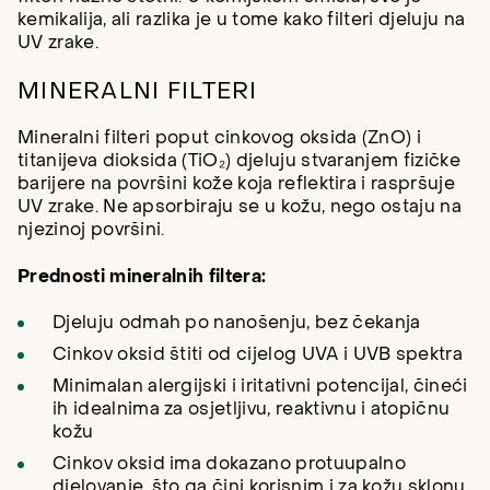
kemikalija, ali razlika je u tome kako filteri djeluju na
UV zrake.
MINERALNI FILTERI
Mineralni filteri poput cinkovog oksida (ZnO) i
titanijeva dioksida (TiO₂) djeluju stvaranjem fizičke
barijere na površini kože koja reflektira i raspršuje
UV zrake. Ne apsorbiraju se u kožu, nego ostaju na
njezinoj površini.
Prednosti mineralnih filtera:
Djeluju odmah po nanošenju, bez čekanja
Cinkov oksid štiti od cijelog UVA i UVB spektra
Minimalan alergijski i iritativni potencijal, čineći
ih idealnima za osjetljivu, reaktivnu i atopičnu
kožu
Cinkov oksid ima dokazano protuupalno
djelovanje, što ga čini korisnim i za kožu sklonu