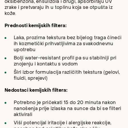
oksibenzona, ensulizola i drugi, apsorbiraju UV
zrake i pretvaraju ih u toplinu koja se otpušta iz
kože.
Prednosti kemijskih filtera:
Laka, prozirna tekstura bez bijelog traga čineći
ih kozmetički prihvatljivima za svakodnevnu
upotrebu
Bolji water-resistant profil pa su stabilniji pri
znojenju i kontaktu s vodom
Širi izbor formulacija različitih tekstura (gelovi,
fluidi, sprejevi)
Nedostaci kemijskih filtera:
Potrebno je pričekati 15 do 20 minuta nakon
nanošenja prije izlaska na sunce da bi se filteri
aktivirali
Viši potencijal iritacije i alergijske reakcije,