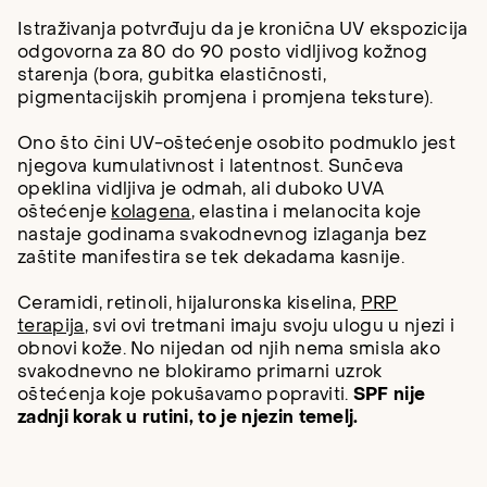
Istraživanja potvrđuju da je kronična UV ekspozicija
odgovorna za 80 do 90 posto vidljivog kožnog
starenja (bora, gubitka elastičnosti,
pigmentacijskih promjena i promjena teksture).
Ono što čini UV-oštećenje osobito podmuklo jest
njegova kumulativnost i latentnost. Sunčeva
opeklina vidljiva je odmah, ali duboko UVA
oštećenje
kolagena
, elastina i melanocita koje
nastaje godinama svakodnevnog izlaganja bez
zaštite manifestira se tek dekadama kasnije.
Ceramidi, retinoli, hijaluronska kiselina,
PRP
terapija
, svi ovi tretmani imaju svoju ulogu u njezi i
obnovi kože. No nijedan od njih nema smisla ako
svakodnevno ne blokiramo primarni uzrok
oštećenja koje pokušavamo popraviti.
SPF nije
zadnji korak u rutini, to je njezin temelj.