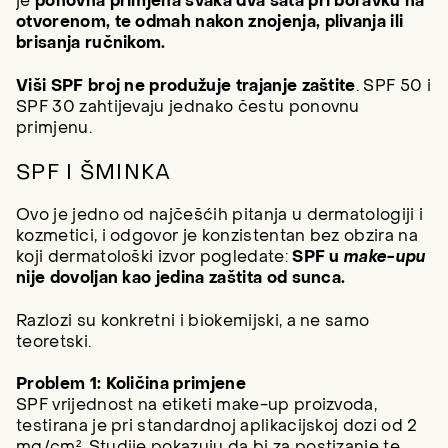
je
ponovna primjena svaka dva sata pri boravku na
otvorenom, te odmah nakon znojenja, plivanja ili
brisanja ručnikom.
Viši SPF broj ne produžuje trajanje zaštite
. SPF 50 i
SPF 30 zahtijevaju jednako čestu ponovnu
primjenu.
SPF I ŠMINKA
Ovo je jedno od najčešćih pitanja u dermatologiji i
kozmetici, i odgovor je konzistentan bez obzira na
koji dermatološki izvor pogledate:
SPF u
make-upu
nije dovoljan kao jedina zaštita od sunca.
Razlozi su konkretni i biokemijski, a ne samo
teoretski.
Problem 1: Količina primjene
SPF vrijednost na etiketi make-up proizvoda,
testirana je pri standardnoj aplikacijskoj dozi od 2
mg/cm². Studije pokazuju da bi za postizanje te