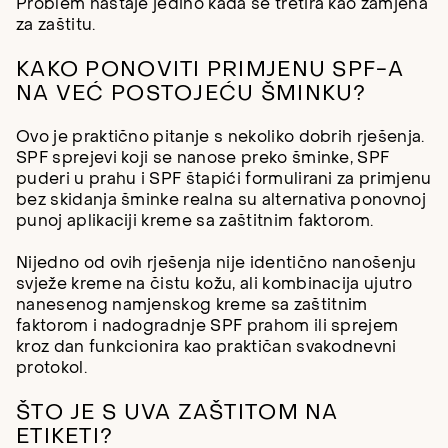
Problem nastaje jedino kada se tretira kao zamjena
za zaštitu.
KAKO PONOVITI PRIMJENU SPF-A
NA VEĆ POSTOJEĆU ŠMINKU?
Ovo je praktično pitanje s nekoliko dobrih rješenja.
SPF sprejevi koji se nanose preko šminke, SPF
puderi u prahu i SPF štapići formulirani za primjenu
bez skidanja šminke realna su alternativa ponovnoj
punoj aplikaciji kreme sa zaštitnim faktorom.
Nijedno od ovih rješenja nije identično nanošenju
svježe kreme na čistu kožu, ali kombinacija ujutro
nanesenog namjenskog kreme sa zaštitnim
faktorom i nadogradnje SPF prahom ili sprejem
kroz dan funkcionira kao praktičan svakodnevni
protokol.
ŠTO JE S UVA ZAŠTITOM NA
ETIKETI?