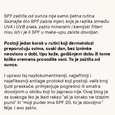
SPF zaštita od sunca nije samo ljetna rutina.
Saznajte što SPF zaista mjeri, koja je razlika između
UVA i UVB zraka, zašto mineralni i kemijski filteri
nisu isti i je li SPF u make-upu zaista dovoljan.
Postoji jedan korak u rutini koji dermatolozi
preporučuju svima, svaki dan, bez iznimke
neovisno o dobi, tipu kože, godišnjem dobu ili tome
koliko vremena provodite vani. To je zaštita od
sunca.
I upravo taj najdokumentiraniji, najjeftiniji i
najefikasniji antiage protokol koji postoji, velik broj
ljudi preskače, primjenjuje pogrešno ili smatra
dovoljnim u obliku koji to zapravo nije. Ovaj blog je
za svakoga tko je ikad rekao “ali ja ionako ne izlazim
puno” ili “moji puder ima SPF 20, to je dovoljno.”
Nije. I evo zašto.