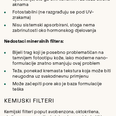
aknama
Fotostabilni (ne razgrađuju se pod UV-
zrakama)
Nisu sistemski apsorbirani, stoga nema
zabrinutosti oko hormonskog djelovanja
Nedostaci mineralnih filtera:
Bijeli trag koji je posebno problematičan na
tamnijem fotootipu kože, iako moderne nano-
formulacije znatno smanjuju ovaj problem
Teža, ponekad kremasta tekstura koja može biti
neugodna uz svakodnevnu primjenu
Može začepiti pore ako je baza formulacije
teška
KEMIJSKI FILTERI
Kemijski filteri poput avobenzona, oktokrilena,