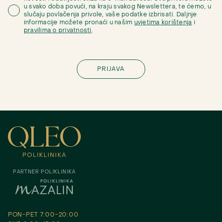
u svako doba povući, na kraju svakog Newslettera, te ćemo, u
slučaju povlačenja privole, vaše podatke izbrisati. Daljnje
informacije možete pronaći u našim
uvjetima korištenja
i
pravilima o privatnosti
.
PARTNER POLIKLINIKA
PON-PET 7:00-20:00