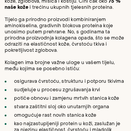
kože, zglobova, mišića i kostiju. Čini čak oko
75 %
naše kože
i trećinu ukupnih tjelesnih proteina.
Tijelo ga prirodno proizvodi kombiniranjem
aminokiselina, gradivnih blokova proteina koje
unosimo putem prehrane. No, s godinama ta
prirodna proizvodnja kolagena opada, što se može
odraziti na elastičnost kože, čvrstoću tkiva i
pokretljivost zglobova.
Kolagen ima brojne važne uloge u vašem tijelu,
među kojima se posebno ističu:
osigurava čvrstoću, strukturu i potporu tkivima
sudjeluje u procesu zgrušavanja krvi
potiče obnovu i zamjenu mrtvih stanica kože
stvara zaštitni sloj oko unutarnjih organa
omogućuje rast novih stanica kože
kao najzastupljeniji protein u koži, zaslužan je
za njezinu elastičnost, čvrstoću i mladolik