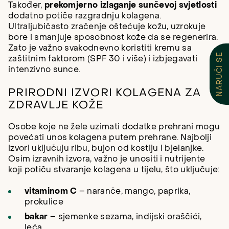
Također,
prekomjerno izlaganje sunčevoj svjetlosti
dodatno potiče razgradnju kolagena.
Ultraljubičasto zračenje oštećuje kožu, uzrokuje
bore i smanjuje sposobnost kože da se regenerira.
Zato je važno svakodnevno koristiti kremu sa
NARUČI SE
zaštitnim faktorom (SPF 30 i više) i izbjegavati
intenzivno sunce.
PRIRODNI IZVORI KOLAGENA ZA
ZDRAVLJE KOŽE
Osobe koje ne žele uzimati dodatke prehrani mogu
povećati unos kolagena putem prehrane. Najbolji
izvori uključuju ribu, bujon od kostiju i bjelanjke.
Osim izravnih izvora, važno je unositi i nutrijente
koji potiču stvaranje kolagena u tijelu, što uključuje:
vitaminom C
– naranče, mango, paprika,
prokulice
bakar
– sjemenke sezama, indijski oraščići,
leća