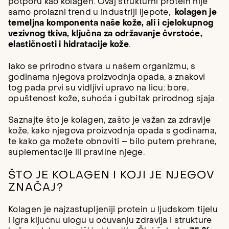
potporu kao kolagen. Ovaj strukturni protein nije
samo prolazni trend u industriji ljepote,
kolagen je
temeljna komponenta naše kože, ali i cjelokupnog
vezivnog tkiva, ključna za održavanje čvrstoće,
elastičnosti i hidratacije kože
.
Iako se prirodno stvara u našem organizmu, s
godinama njegova proizvodnja opada, a znakovi
tog pada prvi su vidljivi upravo na licu: bore,
opuštenost kože, suhoća i gubitak prirodnog sjaja.
Saznajte što je kolagen, zašto je važan za zdravlje
kože, kako njegova proizvodnja opada s godinama,
te kako ga možete obnoviti – bilo putem prehrane,
suplementacije ili pravilne njege.
ŠTO JE KOLAGEN I KOJI JE NJEGOV
ZNAČAJ?
Kolagen je najzastupljeniji protein u ljudskom tijelu
i igra ključnu ulogu u očuvanju zdravlja i strukture