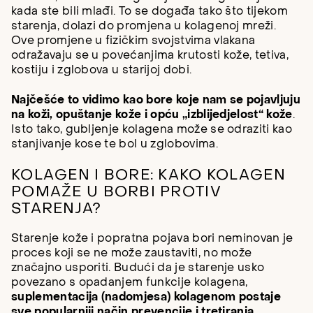
kada ste bili mlađi. To se događa tako što tijekom
starenja, dolazi do promjena u kolagenoj mreži.
Ove promjene u fizičkim svojstvima vlakana
odražavaju se u povećanjima krutosti kože, tetiva,
kostiju i zglobova u starijoj dobi.
Najčešće to vidimo kao bore koje nam se pojavljuju
na koži, opuštanje kože i opću „izblijedjelost“ kože
.
Isto tako, gubljenje kolagena može se odraziti kao
stanjivanje kose te bol u zglobovima.
KOLAGEN I BORE: KAKO KOLAGEN
POMAŽE U BORBI PROTIV
STARENJA?
Starenje kože i popratna pojava bori neminovan je
proces koji se ne može zaustaviti, no može
značajno usporiti. Budući da je starenje usko
povezano s opadanjem funkcije kolagena,
suplementacija (nadomjesa) kolagenom postaje
sve popularniji način prevencije i tretiranja