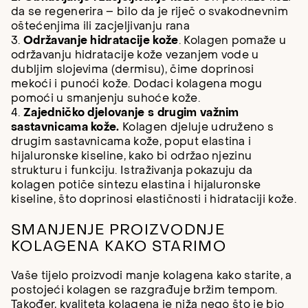
da se regenerira – bilo da je riječ o svakodnevnim
oštećenjima ili zacjeljivanju rana
3.
Održavanje hidratacije kože
. Kolagen pomaže u
održavanju hidratacije kože vezanjem vode u
dubljim slojevima (dermisu), čime doprinosi
mekoći i punoći kože. Dodaci kolagena mogu
pomoći u smanjenju suhoće kože.
4.
Zajedničko djelovanje s drugim važnim
sastavnicama kože.
Kolagen djeluje udruženo s
drugim sastavnicama kože, poput elastina i
hijaluronske kiseline, kako bi održao njezinu
strukturu i funkciju. Istraživanja pokazuju da
kolagen potiče sintezu elastina i hijaluronske
kiseline, što doprinosi elastičnosti i hidrataciji kože.
SMANJENJE PROIZVODNJE
KOLAGENA KAKO STARIMO
Vaše tijelo proizvodi manje kolagena kako starite, a
postojeći kolagen se razgrađuje bržim tempom.
Također, kvaliteta kolagena je niža nego što je bio