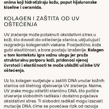
onima koji hidratiziraju kožu, poput hijaluronske
kiseline i ceramida.
KOLAGEN I ZAŠTITA OD UV
OŠTEĆENJA
UV zračenje može potaknuti oksidativni stres u
koži, što dovodi do oštećenja stanica, uključujući
razgradnju kolagenskih vlakana. Posljedično, koža
gubi elastičnost, a bore postaju izraženije.
Kolagen
u tom kontekstu igra važnu ulogu jer pruža
strukturalnu potporu koži, pridonosi njenoj
čvrstoći i elastičnosti te može ublažiti učinke UV
oštećenja.
Uz to, kolagen sudjeluje u zaštiti DNA unutar kožnih
stanica od štetnog djelovanja UV zračenja. Naime,
UV zrake mogu oštetiti staničnu DNA, što potiče
stvaranje slobodnih radikala i dodatno pojačava
oksidativni stres. Ti slobodni radikali mogu izazvati
mutacije DNA, čime se povećava rizik od razvoja