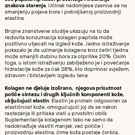
znakova starenja
. Učinak nadomjese zasniva se na
smanjenju pojave bora i poboljšanoj proizvodnji
elastina.
Brojne znanstvene studije ukazuju na to da
redovita konzumacija kolagen peptida može
pozitivno utjecati na izgled kože. Jedno istraživanje
pokazalo je da uzimanje kolagena kroz četiri tjedna
može smanjiti dubinu bora za otprilike 20%. Osim
toga, u istom istraživanju zabilježeno je i povećanje
hidratacije kože za čak 28%, što doprinosi svježem,
zdravom i blistavijem izgledu tena.
Kolagen ne djeluje izolirano, njegova prisutnost
potiče sintezu i drugih ključnih komponenti kože,
uključujući elastin
. Elastin je protein odgovoran za
elastičnost kože, omogućujući joj da se nakon
rastezanja ili pritiska vrati u prvobitni oblik.
Suplementacija kolagenom tako ne samo da
nadoknađuje vlastiti manjak, već potiče i
proizvodnju elastina, čime koža postaje čvršća,