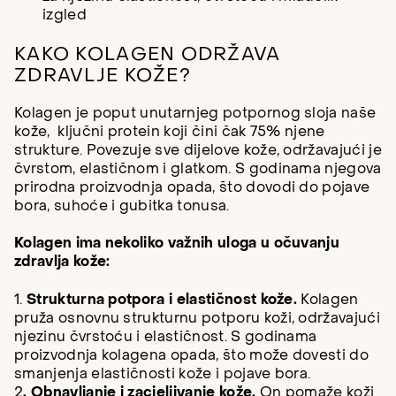
izgled
KAKO KOLAGEN ODRŽAVA
ZDRAVLJE KOŽE?
Kolagen je poput unutarnjeg potpornog sloja naše
kože, ključni protein koji čini čak 75% njene
strukture. Povezuje sve dijelove kože, održavajući je
čvrstom, elastičnom i glatkom. S godinama njegova
prirodna proizvodnja opada, što dovodi do pojave
bora, suhoće i gubitka tonusa.
Kolagen ima nekoliko važnih uloga u očuvanju
zdravlja kože:
1.
Strukturna potpora i elastičnost kože.
Kolagen
pruža osnovnu strukturnu potporu koži, održavajući
njezinu čvrstoću i elastičnost. S godinama
proizvodnja kolagena opada, što može dovesti do
smanjenja elastičnosti kože i pojave bora.
2
. Obnavljanje i zacjeljivanje kože.
On pomaže koži