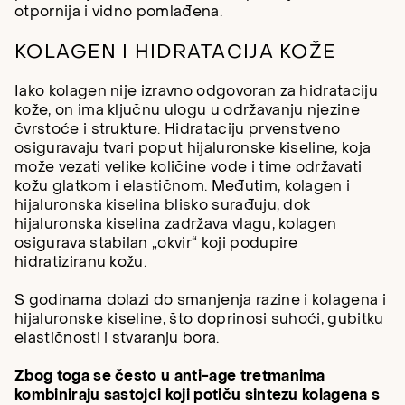
otpornija i vidno pomlađena.
KOLAGEN I HIDRATACIJA KOŽE
Iako kolagen nije izravno odgovoran za hidrataciju
kože, on ima ključnu ulogu u održavanju njezine
čvrstoće i strukture. Hidrataciju prvenstveno
osiguravaju tvari poput hijaluronske kiseline, koja
može vezati velike količine vode i time održavati
kožu glatkom i elastičnom. Međutim, kolagen i
hijaluronska kiselina blisko surađuju, dok
hijaluronska kiselina zadržava vlagu, kolagen
osigurava stabilan „okvir“ koji podupire
hidratiziranu kožu.
S godinama dolazi do smanjenja razine i kolagena i
hijaluronske kiseline, što doprinosi suhoći, gubitku
elastičnosti i stvaranju bora.
Zbog toga se često u anti-age tretmanima
kombiniraju sastojci koji potiču sintezu kolagena s