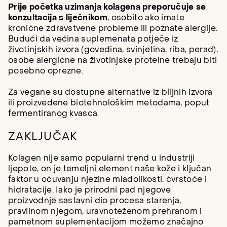
Prije početka uzimanja kolagena preporučuje se
konzultacija s liječnikom
, osobito ako imate
kronične zdravstvene probleme ili poznate alergije.
Budući da većina suplemenata potječe iz
životinjskih izvora (govedina, svinjetina, riba, perad),
osobe alergične na životinjske proteine trebaju biti
posebno oprezne.
Za vegane su dostupne alternative iz biljnih izvora
ili proizvedene biotehnološkim metodama, poput
fermentiranog kvasca.
ZAKLJUČAK
Kolagen nije samo popularni trend u industriji
ljepote, on je temeljni element naše kože i ključan
faktor u očuvanju njezine mladolikosti, čvrstoće i
hidratacije. Iako je prirodni pad njegove
proizvodnje sastavni dio procesa starenja,
pravilnom njegom, uravnoteženom prehranom i
pametnom suplementacijom možemo značajno