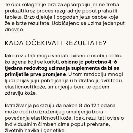
Tekući kolagen je brži za apsorpciju jer ne treba
prolaziti kroz proces razgradnje poput praha ili
tableta. Brzo djeluje i pogodan je za osobe koje
žele brže rezultate. Uobičajeno se uzima jedanput
dnevno.
KADA OČEKIVATI REZULTATE?
Iako rezultati mogu varirati ovisno o osobi i obliku
kolagena koji se koristi,
obično je potrebno 4-6
tjedana redovitog uzimanja suplementa da bi se
primijetile prve promjene
. U tom razdoblju mnogi
ljudi prijavljuju poboljšanja u hidrataciji, čvrstoći i
elastičnosti kože, smanjenju bora te općem
zdravlju kože.
Istraživanja pokazuju da nakon 8 do 12 tjedana
može doći do izraženijeg smanjenja bora i
povećanja elastičnosti kože. Ipak, rezultati ovise o
individualnim čimbenicima poput prehrane,
životnih navika i genetike.