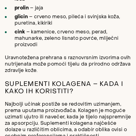
prolin
– jaja
glicin
– crveno meso, pileća i svinjska koža,
puretina, kikiriki
cink
– kamenice, crveno meso, perad,
mahunarke, zeleno lisnato povrće, mliječni
proizvodi
Uravnotežena prehrana s raznovrsnim izvorima ovih
nutrijenata može pomoći tijelu da prirodno održava
zdravlje kože.
SUPLEMENTI KOLAGENA – KADA I
KAKO IH KORISTITI?
Najbolji učinak postiže se redovitim uzimanjem,
prema uputama proizvođača. Kolagen je moguće
uzimati ujutro ili navečer, kada je tijelo najspremnije
za apsorpciju. Suplementi kolagena najčešće
dolaze u različitim oblicima, a odabir oblika ovisi o