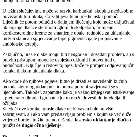
dublje u folikul dlake i okolno tkivo.
U težim slučajevima može se razviti karbunkul, skupina međusobno
povezanih furunkula, što zahtijeva hitnu medicinsku pomoć.
Liječnik će potom odlučiti o daljnjem liječenju koje može uključivati
uklanjanje dlačice sterilnom iglom ili skalpelom, primjenu
kortikosteroidne kreme za smanjenje upale, retinoida za uklanjanje
mrtvih stanica i sprječavanje hiperpigmentacija te propisivanje
antibiotske terapije.
Zaključno, urasle dlake mogu biti neugodan i dosadan problem, ali s
pravim pristupom mogu se uspješno ukloniti i prevenirati u
budućnosti. Ključ je u redovitoj njezi kože te primjeni odgovarajućih
koraka tijekom uklanjanja dlaka.
Ako dođe do njihove pojave, bitno je držati se navedenih kućnih
metoda sigurnog uklanjanja te prema potrebi savjetovati se s
liječnikom. Također, zapamtite kako je važno izbjegavati istiskivanje
i pretjerano diranje i grebanje jer to može dovesti do infekcija ili
ožiljaka.
Sljedeći ove korake, urasle dlake ne bi vas trebale previše
zabrinjavati, ali ako vam predstavljaju problem s kojim se već duže
vrijeme borite i tražite trajno rješenje,
lasersko uklanjanje dlačica
pružit će dugoročno rješenj
e.