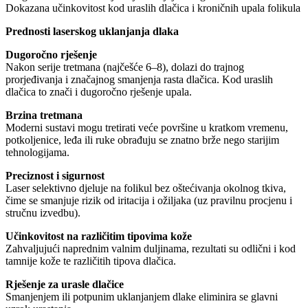
Dokazana učinkovitost kod uraslih dlačica i kroničnih upala folikula
Prednosti laserskog uklanjanja dlaka
Dugoročno rješenje
Nakon serije tretmana (najčešće 6–8), dolazi do trajnog
prorjeđivanja i značajnog smanjenja rasta dlačica. Kod uraslih
dlačica to znači i dugoročno rješenje upala.
Brzina tretmana
Moderni sustavi mogu tretirati veće površine u kratkom vremenu,
potkoljenice, leđa ili ruke obrađuju se znatno brže nego starijim
tehnologijama.
Preciznost i sigurnost
Laser selektivno djeluje na folikul bez oštećivanja okolnog tkiva,
čime se smanjuje rizik od iritacija i ožiljaka (uz pravilnu procjenu i
stručnu izvedbu).
Učinkovitost na različitim tipovima kože
Zahvaljujući naprednim valnim duljinama, rezultati su odlični i kod
tamnije kože te različitih tipova dlačica.
Rješenje za urasle dlačice
Smanjenjem ili potpunim uklanjanjem dlake eliminira se glavni