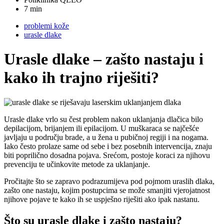
7 min
problemi kože
urasle dlake
Urasle dlake – zašto nastaju i
kako ih trajno riješiti?
Urasle dlake vrlo su čest problem nakon uklanjanja dlačica bilo
depilacijom, brijanjem ili epilacijom. U muškaraca se najčešće
javljaju u području brade, a u žena u pubičnoj regiji i na nogama.
Iako često prolaze same od sebe i bez posebnih intervencija, znaju
biti poprilično dosadna pojava. Srećom, postoje koraci za njihovu
prevenciju te učinkovite metode za uklanjanje.
Pročitajte što se zapravo podrazumijeva pod pojmom uraslih dlaka,
zašto one nastaju, kojim postupcima se može smanjiti vjerojatnost
njihove pojave te kako ih se uspješno riješiti ako ipak nastanu.
Što su urasle dlake i zašto nastaju?