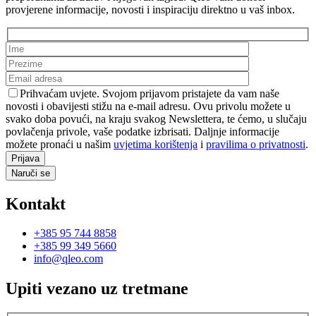
provjerene informacije, novosti i inspiraciju direktno u vaš inbox.
Prihvaćam uvjete. Svojom prijavom pristajete da vam naše
novosti i obavijesti stižu na e-mail adresu. Ovu privolu možete u
svako doba povući, na kraju svakog Newslettera, te ćemo, u slučaju
povlačenja privole, vaše podatke izbrisati. Daljnje informacije
možete pronaći u našim
uvjetima korištenja
i
pravilima o privatnosti
.
Naruči se
Kontakt
+385 95 744 8858
+385 99 349 5660
info@qleo.com
Upiti vezano uz tretmane