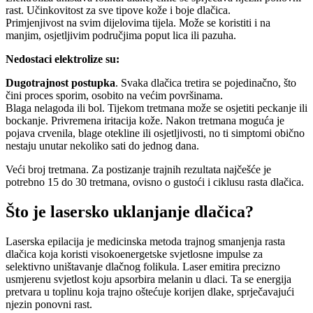
rast. Učinkovitost za sve tipove kože i boje dlačica.
Primjenjivost na svim dijelovima tijela. Može se koristiti i na
manjim, osjetljivim područjima poput lica ili pazuha.
Nedostaci elektrolize su:
Dugotrajnost postupka
. Svaka dlačica tretira se pojedinačno, što
čini proces sporim, osobito na većim površinama.
Blaga nelagoda ili bol. Tijekom tretmana može se osjetiti peckanje ili
bockanje. Privremena iritacija kože. Nakon tretmana moguća je
pojava crvenila, blage otekline ili osjetljivosti, no ti simptomi obično
nestaju unutar nekoliko sati do jednog dana.
Veći broj tretmana. Za postizanje trajnih rezultata najčešće je
potrebno 15 do 30 tretmana, ovisno o gustoći i ciklusu rasta dlačica.
Što je lasersko uklanjanje dlačica?
Laserska epilacija je medicinska metoda trajnog smanjenja rasta
dlačica koja koristi visokoenergetske svjetlosne impulse za
selektivno uništavanje dlačnog folikula. Laser emitira precizno
usmjerenu svjetlost koju apsorbira melanin u dlaci. Ta se energija
pretvara u toplinu koja trajno oštećuje korijen dlake, sprječavajući
njezin ponovni rast.