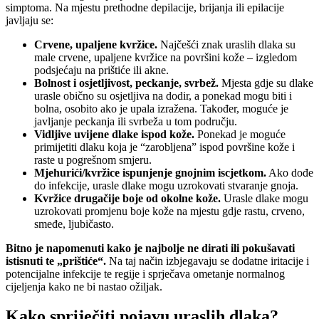
simptoma. Na mjestu prethodne depilacije, brijanja ili epilacije
javljaju se:
Crvene, upaljene kvržice.
Najčešći znak uraslih dlaka su
male crvene, upaljene kvržice na površini kože – izgledom
podsjećaju na prištiće ili akne.
Bolnost i osjetljivost, peckanje, svrbež.
Mjesta gdje su dlake
urasle obično su osjetljiva na dodir, a ponekad mogu biti i
bolna, osobito ako je upala izražena. Također, moguće je
javljanje peckanja ili svrbeža u tom području.
Vidljive uvijene dlake ispod kože.
Ponekad je moguće
primijetiti dlaku koja je “zarobljena” ispod površine kože i
raste u pogrešnom smjeru.
Mjehurići/kvržice ispunjenje gnojnim iscjetkom.
Ako dođe
do infekcije, urasle dlake mogu uzrokovati stvaranje gnoja.
Kvržice drugačije boje od okolne kože.
Urasle dlake mogu
uzrokovati promjenu boje kože na mjestu gdje rastu, crveno,
smeđe, ljubičasto.
Bitno je napomenuti kako je najbolje ne dirati ili pokušavati
istisnuti te „prištiće“.
Na taj način izbjegavaju se dodatne iritacije i
potencijalne infekcije te regije i sprječava ometanje normalnog
cijeljenja kako ne bi nastao ožiljak.
Kako spriječiti pojavu uraslih dlaka?