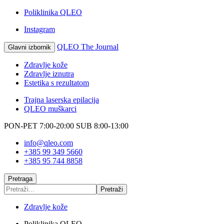
Poliklinika QLEO
Instagram
QLEO The Journal
Glavni izbornik
Zdravlje kože
Zdravlje iznutra
Estetika s rezultatom
Trajna laserska epilacija
QLEO muškarci
PON-PET 7:00-20:00
SUB 8:00-13:00
info@qleo.com
+385 99 349 5660
+385 95 744 8858
Pretraga
Zdravlje kože
Poliklinika QLEO