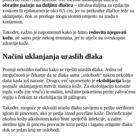
obratite pažnju na duljinu dlačica
– idealna duljina za epilaciju
voskom ili epilatorom je oko 0,5 cm, jer su prekratke dlačice teže za
uklanjanje, dok se preduge mogu slomiti umjesto na izađu s
korijenom.
Također, važno je napomenuti kako je bitno
redovito njegovati
kožu
, ne samo prije nekog tretmana, jer to utječe na sveukupno
zdravlje kože.
Načini uklanjanja uraslih dlaka
Postoji nekoliko načina kako se riješiti uraslih dlaka. Jedna od
mogućnosti je čekanje da se dlaka sama „oslobodi“ nakon nekoliko
dana kada još naraste. Drugo, već spomenuto je
eksfolijacija
koja
pomaže uklanjanjem mrtvih stanica kože. Za eksfolijaciju koristite
toplu vodu (ne vruću) te malim, kružnim pokretima perite zahvaćenu
regiju s četkom za eksfolijaciju ili pilingom.
Također, moguće je ukloniti uraslu dlaku savijenu u petlju sterilnom
iglom ili pincetom, ako je petlja iznad površine kože. Dezinficirajte
okolnu kožu alkoholom kako biste spriječili infekcije, a zatim
sterilnu iglu ili pincetu provucite kroz petlju i lagano odignite dlaku
dok se jedan kraj ne oslobodi.