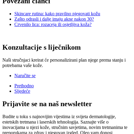
Povezani članci
Skincare rutina: kako pravilno njegovati kožu
Zašto odrasli i dalje imaju akne nakon 30?
Crvenilo lica: rozaceja ili osjetljiva koža?
Konzultacije s liječnikom
Naši stručnjaci kreirat će personalizirani plan njege prema stanju i
potrebama vaše kože.
Naručite se
Prethodno
Sljedeće
Prijavite se na naš newsletter
Budite u toku s najnovijim vijestima iz svijeta dermatologije,
estetskih tretmana i laserskih tehnologija. Saznajte više o
inovacijama u njezi kože, stručnim savjetima, novim tretmanima te
preporukama za zdrav i njegovan izgled. Qleo vam donosi