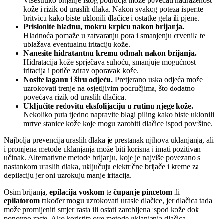
Višestruko brijanje istog područja može povećati nadraženost
kože i rizik od uraslih dlaka. Nakon svakog poteza isperite
britvicu kako biste uklonili dlačice i ostatke gela ili pjene.
Prislonite hladnu, mokru krpicu nakon brijanja.
Hladnoća pomaže u zatvaranju pora i smanjenju crvenila te
ublažava eventualnu iritaciju kože.
Nanesite hidratantnu kremu odmah nakon brijanja.
Hidratacija kože sprječava suhoću, smanjuje mogućnost
iritacija i potiče zdrav oporavak kože.
Nosite laganu i širu odjeću.
Pretjerano uska odjeća može
uzrokovati trenje na osjetljivim područjima, što dodatno
povećava rizik od uraslih dlačica.
Uključite redovitu eksfolijaciju u rutinu njege kože.
Nekoliko puta tjedno napravite blagi piling kako biste uklonili
mrtve stanice kože koje mogu zarobiti dlačice ispod površine.
Najbolja prevencija uraslih dlaka je prestanak njihova uklanjanja, ali
i promjena metode uklanjanja može biti korisna i imati pozitivan
učinak. Alternativne metode brijanju, koje je najviše povezano s
nastankom uraslih dlaka, uključuju električne brijače i kreme za
depilaciju jer oni uzrokuju manje iritacija.
Osim brijanja,
epilacija voskom
te
čupanje pincetom
ili
epilatorom
također mogu uzrokovati urasle dlačice, jer dlačica tada
može promijeniti smjer rasta ili ostati zarobljena ispod kože dok
ponovno raste. Ako koristite ove metode uklanjanja dlačica,