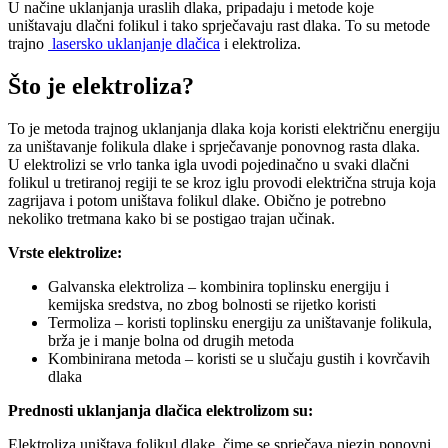
U načine uklanjanja uraslih dlaka, pripadaju i metode koje
uništavaju dlačni folikul i tako sprječavaju rast dlaka. To su metode
trajno
lasersko uklanjanje dlačica
i elektroliza.
Što je elektroliza?
To je metoda trajnog uklanjanja dlaka koja koristi električnu energiju
za uništavanje folikula dlake i sprječavanje ponovnog rasta dlaka.
U elektrolizi se vrlo tanka igla uvodi pojedinačno u svaki dlačni
folikul u tretiranoj regiji te se kroz iglu provodi električna struja koja
zagrijava i potom uništava folikul dlake. Obično je potrebno
nekoliko tretmana kako bi se postigao trajan učinak.
Vrste elektrolize:
Galvanska elektroliza – kombinira toplinsku energiju i
kemijska sredstva, no zbog bolnosti se rijetko koristi
Termoliza – koristi toplinsku energiju za uništavanje folikula,
brža je i manje bolna od drugih metoda
Kombinirana metoda – koristi se u slučaju gustih i kovrčavih
dlaka
Prednosti uklanjanja dlačica elektrolizom su:
Elektroliza uništava folikul dlake, čime se sprječava njezin ponovni