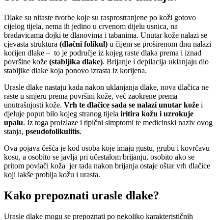
Dlake su nitaste tvorbe koje su rasprostranjene po koži gotovo
cijelog tijela, nema ih jedino u crvenom dijelu usnica, na
bradavicama dojki te dlanovima i tabanima. Unutar kože nalazi se
cjevasta struktura
(dlačni folikul)
u čijem se proširenom dnu nalazi
korijen dlake – to je područje iz kojeg raste dlaka prema i iznad
površine kože
(stabljika dlake)
. Brijanje i depilacija uklanjaju dio
stabljike dlake koja ponovo izrasta iz korijena.
Urasle dlake nastaju kada nakon uklanjanja dlake, nova dlačica ne
raste u smjeru prema površini kože, već zaokrene prema
unutrašnjosti kože.
Vrh te dlačice sada se nalazi unutar kože
i
djeluje poput bilo kojeg stranog tijela
iritira kožu i uzrokuje
upalu
. Iz toga proizlaze i tipični simptomi te medicinski naziv ovog
stanja,
pseudofolikulitis
.
Ova pojava češća je kod osoba koje imaju gustu, grubu i kovrčavu
kosu, a osobito se javlja pri učestalom brijanju, osobito ako se
pritom povlači koža jer tada nakon brijanja ostaje oštar vrh dlačice
koji lakše probija kožu i urasta.
Kako prepoznati urasle dlake?
Urasle dlake mogu se prepoznati po nekoliko karakterističnih