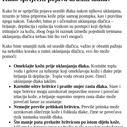
Kako bi se spriječila pojava uraslih dlaka nakon njihova uklanjana,
izrazito je bitna priprema kože prije samog postupka, kao i pravilna
njega nakon. Također, bitna je i učestalost uklanjanja dlačica –
brijanje, depilacija i epilacija voskom su postupci koji djeluju
iritirajuće za kožu, zbog čega bi razmak između pojedinih tretmana
uklanjanja dlačica trebao biti što veći mogući.
Kako biste smanjili rizik od uraslih dlačica, važno je obratiti pažnju
na nekoliko koraka u rutini uklanjanja dlačica, evo što može
pomoći:
Omekšajte kožu prije uklanjanja dlaka.
Koristite toplu
vodu i gelove za tuširanje koji omekšavaju kožu i dlake prije
brijanja ili depilacije. Topla voda otvara pore, čineći
uklanjanje dlaka lakšim.
Koristite oštre britvice i pratite smjer rasta dlaka.
Stare i
tupe britvice mogu uzrokovati nepravilne rezove i povećati
iritaciju kože, a brijanje suprotno smjeru rasta dlake može
povećati šanse za urastanje.
Nemojte previše pritiskati britvicu.
Previše pritiska može
uzrokovati oštećenje kože i folikula dlake, čime se povećava
rizik nastanka uraslih dlaka.
Što manje puta prelazite britvicom po istom dijelu kože.