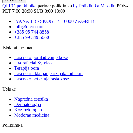
QLEO poliklinika
partner poliklinika
by Poliklinika Mazalin
PON-
PET 7:00-20:00
SUB 8:00-13:00
IVANA TRNSKOG 17, 10000 ZAGREB
info@qleo.com
+385 95 744 8858
+385 99 349 5660
Istaknuti tretmani
Lasersko pomlađivanje kože
Hydrafacial Syndeo
Terapija bora
Lasersko uklanjanje ožiljaka od akni
Lasersko poticanje rasta kose
Usluge
Napredna estetika
Dermatologija
Kozmetologija
Moderna medicina
Poliklinika