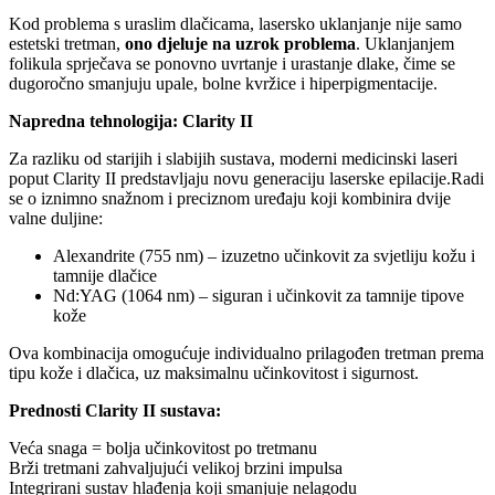
Kod problema s uraslim dlačicama, lasersko uklanjanje nije samo
estetski tretman,
ono djeluje na uzrok problema
. Uklanjanjem
folikula sprječava se ponovno uvrtanje i urastanje dlake, čime se
dugoročno smanjuju upale, bolne kvržice i hiperpigmentacije.
Napredna tehnologija: Clarity II
Za razliku od starijih i slabijih sustava, moderni medicinski laseri
poput Clarity II predstavljaju novu generaciju laserske epilacije.Radi
se o iznimno snažnom i preciznom uređaju koji kombinira dvije
valne duljine:
Alexandrite (755 nm) – izuzetno učinkovit za svjetliju kožu i
tamnije dlačice
Nd:YAG (1064 nm) – siguran i učinkovit za tamnije tipove
kože
Ova kombinacija omogućuje individualno prilagođen tretman prema
tipu kože i dlačica, uz maksimalnu učinkovitost i sigurnost.
Prednosti Clarity II sustava:
Veća snaga = bolja učinkovitost po tretmanu
Brži tretmani zahvaljujući velikoj brzini impulsa
Integrirani sustav hlađenja koji smanjuje nelagodu