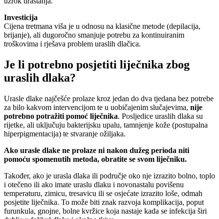
uzrok urastanja.
Investicija
Cijena tretmana viša je u odnosu na klasične metode (depilacija,
brijanje), ali dugoročno smanjuje potrebu za kontinuiranim
troškovima i rješava problem uraslih dlačica.
Je li potrebno posjetiti liječnika zbog
uraslih dlaka?
Urasle dlake najčešće prolaze kroz jedan do dva tjedana bez potrebe
za bilo kakvom intervencijom te u uobičajenim slučajevima,
nije
potrebno potražiti pomoć liječnika
. Posljedice uraslih dlaka su
rijetke, ali uključuju bakterijsku upalu, tamnjenje kože (postupalna
hiperpigmentacija) te stvaranje ožiljaka.
Ako urasle dlake ne prolaze ni nakon dužeg perioda niti
pomoću spomenutih metoda, obratite se svom liječniku.
Također, ako je urasla dlaka ili područje oko nje izrazito bolno, toplo
i otečeno ili ako imate uraslu dlaku i novonastalu povišenu
temperaturu, zimicu, tresavicu ili se osjećate izrazito loše, odmah
posjetite liječnika. To može biti znak razvoja komplikacija, poput
furunkula, gnojne, bolne kvržice koja nastaje kada se infekcija širi