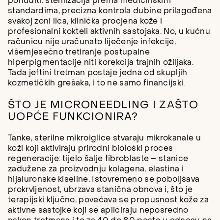
ponuditi: sterilizacija prema medicinskim
standardima, precizna kontrola dubine prilagođena
svakoj zoni lica, klinička procjena kože i
profesionalni kokteli aktivnih sastojaka. No, u kućnu
računicu nije uračunato liječenje infekcije,
višemjesečno tretiranje postupalne
hiperpigmentacije niti korekcija trajnih ožiljaka.
Tada jeftini tretman postaje jedna od skupljih
kozmetičkih grešaka, i to ne samo financijski.
ŠTO JE MICRONEEDLING I ZAŠTO
UOPĆE FUNKCIONIRA?
Tanke, sterilne mikroiglice stvaraju mikrokanale u
koži koji aktiviraju prirodni biološki proces
regeneracije: tijelo šalje fibroblaste – stanice
zadužene za proizvodnju kolagena, elastina i
hijaluronske kiseline. Istovremeno se poboljšava
prokrvljenost, ubrzava stanična obnova i, što je
terapijski ključno, povećava se propusnost kože za
aktivne sastojke koji se apliciraju neposredno