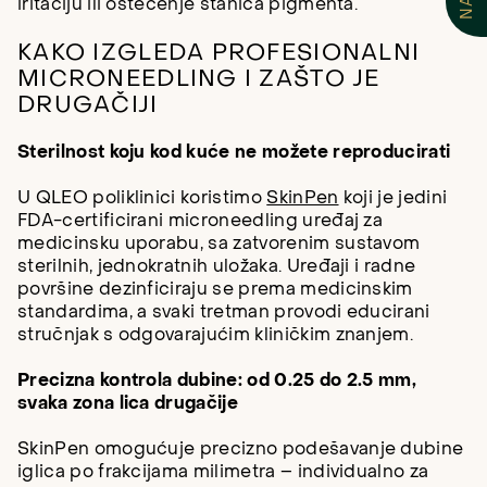
iritaciju ili oštećenje stanica pigmenta.
KAKO IZGLEDA PROFESIONALNI
MICRONEEDLING I ZAŠTO JE
DRUGAČIJI
Sterilnost koju kod kuće ne možete reproducirati
U QLEO poliklinici koristimo
SkinPen
koji je jedini
FDA-certificirani microneedling uređaj za
medicinsku uporabu, sa zatvorenim sustavom
sterilnih, jednokratnih uložaka. Uređaji i radne
površine dezinficiraju se prema medicinskim
standardima, a svaki tretman provodi educirani
stručnjak s odgovarajućim kliničkim znanjem.
Precizna kontrola dubine: od 0.25 do 2.5 mm,
svaka zona lica drugačije
SkinPen omogućuje precizno podešavanje dubine
iglica po frakcijama milimetra – individualno za