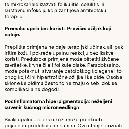
te mikrokanale izazvati folikulitis, celulitis ili
sustavnu infekciju koja zahtijeva antibiotsku
terapiju.
Premalo: upala bez koristi. Previše: ožiljak koji
ostaje.
Preplitka primjena ne daje terapijski učinak, ali ipak
iritira kožu i pokreće upalnu reakciju bez ikakve
koristi. Preduboka primjena može oštetiti živčane
završetke, krvne žile i folikule dlake. Paradoksalno,
može potaknuti stvaranje patološkog kolagena i to
onog koji čini hipertrofične ožiljke i keloide. Osobe
sklone keloidima često to ne znaju o sebi dok se
komplikacija ne dogodi.
Postinflamatorna hiperpigmentacija: neželjeni
suvenir kućnog microneedlinga
Svaki upalni proces u koži može potaknuti
pojačanu produkciju melanina. Ovo stanje, poznato