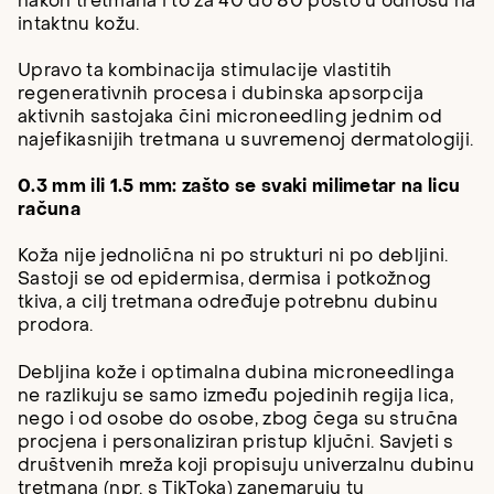
nakon tretmana i to za 40 do 80 posto u odnosu na
intaktnu kožu.
Upravo ta kombinacija stimulacije vlastitih
regenerativnih procesa i dubinska apsorpcija
aktivnih sastojaka čini microneedling jednim od
najefikasnijih tretmana u suvremenoj dermatologiji.
0.3 mm ili 1.5 mm: zašto se svaki milimetar na licu
računa
Koža nije jednolična ni po strukturi ni po debljini.
Sastoji se od epidermisa, dermisa i potkožnog
tkiva, a cilj tretmana određuje potrebnu dubinu
prodora.
Debljina kože i optimalna dubina microneedlinga
ne razlikuju se samo između pojedinih regija lica,
nego i od osobe do osobe, zbog čega su stručna
procjena i personaliziran pristup ključni. Savjeti s
društvenih mreža koji propisuju univerzalnu dubinu
tretmana (npr. s TikToka) zanemaruju tu