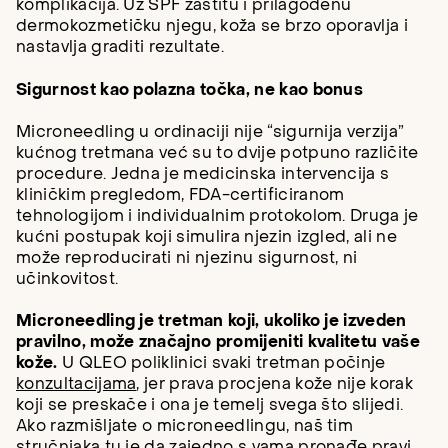
komplikacija. Uz SPF zaštitu i prilagođenu
dermokozmetičku njegu, koža se brzo oporavlja i
nastavlja graditi rezultate.
Sigurnost kao polazna točka, ne kao bonus
Microneedling u ordinaciji nije “sigurnija verzija”
kućnog tretmana već su to dvije potpuno različite
procedure. Jedna je medicinska intervencija s
kliničkim pregledom, FDA-certificiranom
tehnologijom i individualnim protokolom. Druga je
kućni postupak koji simulira njezin izgled, ali ne
može reproducirati ni njezinu sigurnost, ni
učinkovitost.
Microneedling je tretman koji, ukoliko je izveden
pravilno, može značajno promijeniti kvalitetu vaše
kože.
U QLEO poliklinici svaki tretman počinje
konzultacijama
, jer prava procjena kože nije korak
koji se preskače i ona je temelj svega što slijedi.
Ako razmišljate o microneedlingu, naš tim
stručnjaka tu je da zajedno s vama pronađe pravi