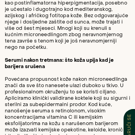
kao postinflamatorna hiperpigmentacija, posebno
je učestalo i dugotrajno kod mediteranskog,
azijskog i afričkog fotitopa kože. Bez odgovarajuće
njege i dosljedne zaštite od sunca, može trajati i
više od šest mjeseci. Mnogi koji su krenuli s
kućnim microneedlingom zbog neravnomjernog
tena završe s tenom koji je još neravnomjerniji
nego na početku.
Serumi nakon tretmana: što koža upija kad je
barijera srušena
Povećana propusnost kože nakon microneedlinga
znači da sve što nanesete ulazi duboko u tkivo. U
profesionalnom okruženju to se koristi ciljano.
Apliciramo klinički validirane koktele koji su sigurni i
sterilni za subepidermalni prodor. Kod kuće,
nanošenje seruma s retinolonom, visokim
NARUČI SE
koncentracijama vitamina C ili kemijskim
eksfolijatorima na kožu s narušenom barijerom
može izazvati kemijske opekotine, keloide, kroničnu