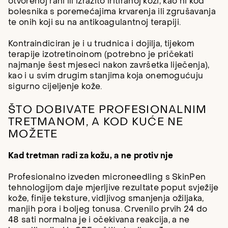
otvorenoj rani ili izrazito iritiranoj koži, kao ni kod
bolesnika s poremećajima krvarenja ili zgrušavanja
te onih koji su na antikoagulantnoj terapiji.
Kontraindiciran je i u trudnica i dojilja, tijekom
terapije izotretinoinom (potrebno je pričekati
najmanje šest mjeseci nakon završetka liječenja),
kao i u svim drugim stanjima koja onemogućuju
sigurno cijeljenje kože.
ŠTO DOBIVATE PROFESIONALNIM
TRETMANOM, A KOD KUĆE NE
MOŽETE
Kad tretman radi za kožu, a ne protiv nje
Profesionalno izveden microneedling s SkinPen
tehnologijom daje mjerljive rezultate poput svježije
kože, finije teksture, vidljivog smanjenja ožiljaka,
manjih pora i boljeg tonusa. Crvenilo prvih 24 do
48 sati normalna je i očekivana reakcija, a ne