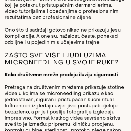
koji je potaknut pristupačnim dermarollerima,
video tutorijalima i obećanjima o profesionalnim
rezultatima bez profesionalne cijene.
Ono što ti sadržaji gotovo nikad ne prikazuju jesu
komplikacije. A one su, nažalost, česte, ponekad
ozbiljne i u pojedinim slučajevima trajne.
ZAŠTO SVE VIŠE LJUDI UZIMA
MICRONEEDLING U SVOJE RUKE?
Kako društvene mreže prodaju iluziju sigurnosti
Pretraga na društvenim mrežama prikazuje stotine
videa u kojima se microneedling prikazuje kao
jednostavan, siguran i pristupačan kućni ritual.
Influenceri izgledaju uvjerljivo, postupak djeluje
bezazleno, a prije i poslije fotografije izgledaju
impresivno. Format kratkog videa savršeno skriva
sve što je između: pripremu, kliničku procjenu,
kontrolu dubine, sterilnost i protokol njege nakon