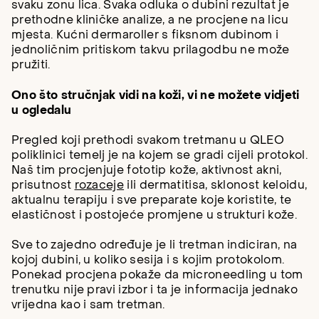
svaku zonu lica. Svaka odluka o dubini rezultat je
prethodne kliničke analize, a ne procjene na licu
mjesta. Kućni dermaroller s fiksnom dubinom i
jednoličnim pritiskom takvu prilagodbu ne može
pružiti.
Ono što stručnjak vidi na koži, vi ne možete vidjeti
u ogledalu
Pregled koji prethodi svakom tretmanu u QLEO
poliklinici temelj je na kojem se gradi cijeli protokol.
Naš tim procjenjuje fototip kože, aktivnost akni,
prisutnost
rozaceje
ili dermatitisa, sklonost keloidu,
aktualnu terapiju i sve preparate koje koristite, te
elastičnost i postojeće promjene u strukturi kože.
Sve to zajedno određuje je li tretman indiciran, na
kojoj dubini, u koliko sesija i s kojim protokolom.
Ponekad procjena pokaže da microneedling u tom
trenutku nije pravi izbor i ta je informacija jednako
vrijedna kao i sam tretman.