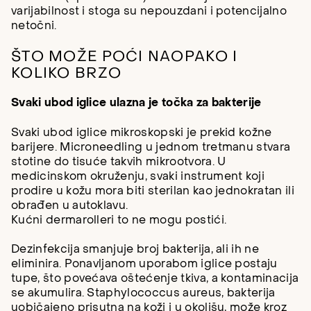
varijabilnost i stoga su nepouzdani i potencijalno
netočni.
ŠTO MOŽE POĆI NAOPAKO I
KOLIKO BRZO
Svaki ubod iglice ulazna je točka za bakterije
Svaki ubod iglice mikroskopski je prekid kožne
barijere. Microneedling u jednom tretmanu stvara
stotine do tisuće takvih mikrootvora. U
medicinskom okruženju, svaki instrument koji
prodire u kožu mora biti sterilan kao jednokratan ili
obrađen u autoklavu.
Kućni dermarolleri to ne mogu postići.
Dezinfekcija smanjuje broj bakterija, ali ih ne
eliminira. Ponavljanom uporabom iglice postaju
tupe, što povećava oštećenje tkiva, a kontaminacija
se akumulira. Staphylococcus aureus, bakterija
uobičajeno prisutna na koži i u okolišu, može kroz