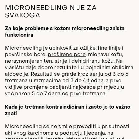
MICRONEEDLING NIJE ZA
SVAKOGA
Za koje probleme s kožom microneedling zaista
funkcionira
Microneedling je učinkovit za
ožiljke
, fine linije i
površinske bore,
proširene pore
, mlohavu kožu,
neravnomjeran ten, strije i dehidriranu kožu. Na
vlasištu daje dobre rezultate i u pojedinim oblicima
alopecije. Rezultati se grade kroz seriju od 3 do 6
tretmana u razmacima od 3 do 4 tjedna, a prve
vidljive promjene pacijenti najčešće primjećuju
već nakon 5 do 7 dana od prve tretmana.
Kada je tretman kontraindiciran i zašto je to važno
znati
Microneedling se ne smije provoditi u prisutnosti
aktivnog karcinoma u području liječenja, na