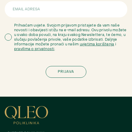
Prihvaćam uvjete. Svojom prijavom pristajete da vam naše
novosti i obavijesti stižu na e-mail adresu. Ovu privolu možete
u svako doba povući, na kraju svakog Newslettera, te ćemo, u
slučaju povlačenja privole, vaše podatke izbrisati. Daljnje
informacije možete pronaći u našim
uvjetima korištenja
i
pravilima o privatnosti
.