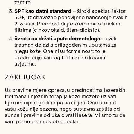
zaštite.
SPF kao zlatni standard
– široki spektar, faktor
30+, uz obavezno ponovljeno nanošenje svakih
2-3 sata. Prednost dajte kremama s fizičkim
filtrima (cinkov oksid, titan-dioksid).
čvrsto se držati uputa dermatologa
– svaki
tretman dolazi s prilagođenim uputama za
njegu kože. One nisu formalnost; to je
produljenje samog tretmana u kućnim
uvjetima.
ZAKLJUČAK
Uz pravilne mjere opreza, u prednostima laserskih
tretmana i nježnih terapija kože možete uživati
tijekom cijele godine pa čak i ljeti. Ono što štiti
vašu kožu nije sezona, nego sustavna zaštita od
sunca i pravilna odluka o vrsti lasera. Mi smo tu da
vam pomognemo s obje točke.