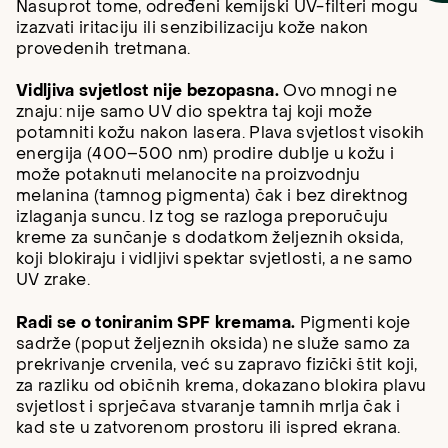
Nasuprot tome, određeni kemijski UV-filteri mogu
izazvati iritaciju ili senzibilizaciju kože nakon
provedenih tretmana.
Vidljiva svjetlost nije bezopasna.
Ovo mnogi ne
znaju: nije samo UV dio spektra taj koji može
potamniti kožu nakon lasera. Plava svjetlost visokih
energija (400–500 nm) prodire dublje u kožu i
može potaknuti melanocite na proizvodnju
melanina (tamnog pigmenta) čak i bez direktnog
izlaganja suncu. Iz tog se razloga preporučuju
kreme za sunčanje s dodatkom željeznih oksida,
koji blokiraju i vidljivi spektar svjetlosti, a ne samo
UV zrake.
Radi se o toniranim SPF kremama.
Pigmenti koje
sadrže (poput željeznih oksida) ne služe samo za
prekrivanje crvenila, već su zapravo fizički štit koji,
za razliku od običnih krema, dokazano blokira plavu
svjetlost i sprječava stvaranje tamnih mrlja čak i
kad ste u zatvorenom prostoru ili ispred ekrana.