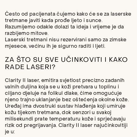
Često od pacijenata čujemo kako će se za laserske
tretmane javiti kada prođe ljeto i sunce.
Razumijemo odakle dolazi ta ideja i vrijeme je da
razbijemo mitove.
Laserski tretmani nisu rezervirani samo za zimske
mjesece, većinu ih je sigurno raditi i ljeti.
ZA ŠTO SU SVE UČINKOVITI I KAKO
RADE LASERI?
Clarity II laser, emitira svjetlost precizno zadanih
valnih duljina koja se u koži pretvara u toplinu i
ciljano djeluje na folikul dlake, čime omogućuje
njeno trajno uklanjanje bez oštećenja okolne kože.
Uređaj ima dvostruki sustav hlađenja koji umiruje
kožu tijekom tretmana, dok senzori u svakoj
milisekundi prate temperaturu kože i sprječavaju
rizik od pregrijavanja. Clarity II laser najučinkovitiji
je u: