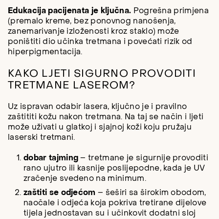
Edukacija pacijenata je ključna.
Pogrešna primjena
(premalo kreme, bez ponovnog nanošenja,
zanemarivanje izloženosti kroz staklo) može
poništiti dio učinka tretmana i povećati rizik od
hiperpigmentacija.
KAKO LJETI SIGURNO PROVODITI
TRETMANE LASEROM?
Uz ispravan odabir lasera, ključno je i pravilno
zaštititi kožu nakon tretmana. Na taj se način i ljeti
može uživati u glatkoj i sjajnoj koži koju pružaju
laserski tretmani.
dobar tajming
– tretmane je sigurnije provoditi
rano ujutro ili kasnije poslijepodne, kada je UV
zračenje svedeno na minimum.
zaštiti se odjećom
– šeširi sa širokim obodom,
naočale i odjeća koja pokriva tretirane dijelove
tijela jednostavan su i učinkovit dodatni sloj