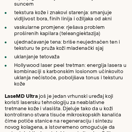
suncem
tekstura kože i znakovi starenja: smanjuje
vidljivost bora, finih linija i
ožiljaka od akni
vaskularne promjene: rješava problem
proširenih kapilara (teleangiektazija)
ujednačavanje tena: briše neujednačen ten i
teksturu te pruža koži mladenački sjaj
uklanjanje tetovaža
Hollywood laser peel tretman
: energija lasera u
kombinaciji s karbonskim losionom učinkovito
uklanja nečistoće, poboljšava tonus i teksturu
kože
LaseMD Ultra
još je jedan vrhunski uređaj koji
koristi lasersku tehnologiju za neablativne
tretmane kože i vlasišta. Djeluje tako da u koži
kontrolirano stvara tisuće mikroskopskih kanalića
čime potiče stanice na regeneraciju i sintezu
novog kolagena, a istovremeno omogućuje da