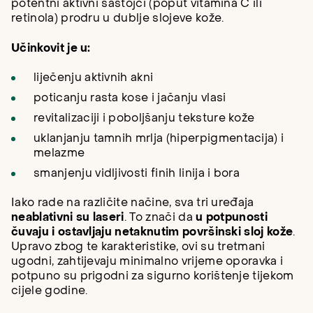
potentni aktivni sastojci (poput vitamina C ili
retinola) prodru u dublje slojeve kože.
Učinkovit je u:
liječenju aktivnih akni
poticanju rasta kose i jačanju vlasi
revitalizaciji i poboljšanju teksture kože
uklanjanju tamnih mrlja (hiperpigmentacija) i
melazme
smanjenju vidljivosti finih linija i bora
Iako rade na različite načine, sva tri uređaja
neablativni su laseri
. To znači da
u potpunosti
čuvaju i ostavljaju netaknutim površinski sloj kože
.
Upravo zbog te karakteristike, ovi su tretmani
ugodni, zahtijevaju minimalno vrijeme oporavka i
potpuno su prigodni za sigurno korištenje tijekom
cijele godine.