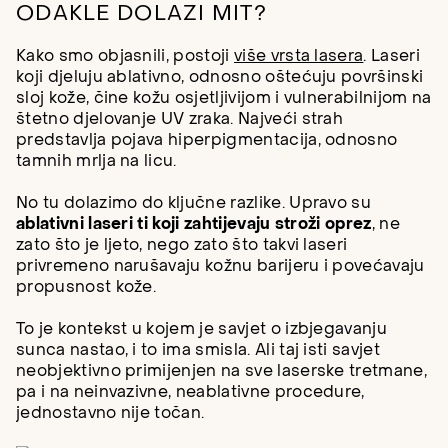
ODAKLE DOLAZI MIT?
Kako smo objasnili, postoji
više vrsta lasera
. Laseri
koji djeluju ablativno, odnosno oštećuju površinski
sloj kože, čine kožu osjetljivijom i vulnerabilnijom na
štetno djelovanje UV zraka. Najveći strah
predstavlja pojava hiperpigmentacija, odnosno
tamnih mrlja na licu.
No tu dolazimo do ključne razlike. Upravo su
ablativni laseri ti koji zahtijevaju stroži oprez
, ne
zato što je ljeto, nego zato što takvi laseri
privremeno narušavaju kožnu barijeru i povećavaju
propusnost kože.
To je kontekst u kojem je savjet o izbjegavanju
sunca nastao, i to ima smisla. Ali taj isti savjet
neobjektivno primijenjen na sve laserske tretmane,
pa i na neinvazivne, neablativne procedure,
jednostavno nije točan.