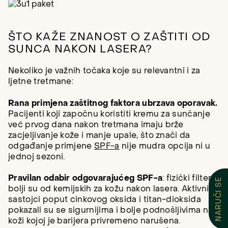
ŠTO KAŽE ZNANOST O ZAŠTITI OD
SUNCA NAKON LASERA?
Nekoliko je važnih točaka koje su relevantni i za
ljetne tretmane:
Rana primjena zaštitnog faktora ubrzava oporavak.
Pacijenti koji započnu koristiti kremu za sunčanje
već prvog dana nakon tretmana imaju brže
zacjeljivanje kože i manje upale, što znači da
odgađanje primjene
SPF-a
nije mudra opcija ni u
jednoj sezoni.
Pravilan odabir odgovarajućeg SPF-a
: fizički filteri
NARUČI SE
bolji su od kemijskih za kožu nakon lasera. Aktivni
sastojci poput cinkovog oksida i titan-dioksida
pokazali su se sigurnijima i bolje podnošljivima na
koži kojoj je barijera privremeno narušena.