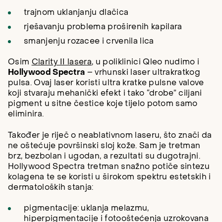
trajnom uklanjanju dlačica
rješavanju problema
proširenih kapilara
smanjenju
rozacee
i crvenila lica
Osim
Clarity II lasera
, u poliklinici Qleo nudimo i
Hollywood Spectra
– vrhunski laser ultrakratkog
pulsa. Ovaj laser koristi ultra kratke pulsne valove
koji stvaraju mehanički efekt i tako “drobe” ciljani
pigment u sitne čestice koje tijelo potom samo
eliminira.
Također je riječ o neablativnom laseru, što znači da
ne oštećuje površinski sloj kože. Sam je tretman
brz, bezbolan i ugodan, a rezultati su dugotrajni.
Hollywood Spectra tretman snažno potiče sintezu
kolagena te se koristi u širokom spektru estetskih i
dermatoloških stanja:
pigmentacije:
uklanja melazmu,
hiperpigmentacije i fotooštećenja uzrokovana