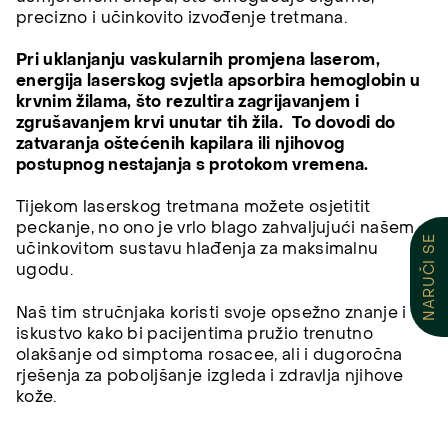
precizno i učinkovito izvođenje tretmana.
Pri uklanjanju vaskularnih promjena laserom,
energija laserskog svjetla apsorbira
hemoglobin u
krvnim žilama, što rezultira zagrijavanjem i
zgrušavanjem krvi unutar tih žila.
To dovodi do
zatvaranja oštećenih kapilara ili njihovog
postupnog nestajanja s protokom vremena.
Tijekom laserskog tretmana možete osjetitit
peckanje, no ono je vrlo blago zahvaljujući našem
NARUČI SE
učinkovitom sustavu hlađenja za maksimalnu
ugodu.
Naš tim stručnjaka koristi svoje opsežno znanje i
iskustvo kako bi pacijentima pružio trenutno
olakšanje od simptoma rosacee, ali i dugoročna
rješenja za poboljšanje izgleda i zdravlja njihove
kože.