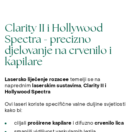
Clarity II i Hollywood
Spectra - precizno
djelovanje na crvenilo i
kapilare
Lasersko liječenje rozacee
temelji se na
naprednim
laserskim sustavima
,
Clarity II i
Hollywood Spectra
Ovi laseri koriste specifične valne duljine svjetlosti
kako bi:
ciljali
proširene kapilare
i difuzno
crvenilo lica
smanjili vidljivost vaskularnih lezija