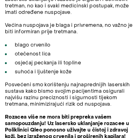
tretman, no kao i svaki medicinski postupak, može
imati određene nuspojave.
Većina nuspojava je blaga i privremena, no važno je
biti informiran prije tretmana.
blago crvenilo
otečenost lica
osjećaj peckanja ili topline
suhoća i ljuštenje kože
Posvećeni smo korištenju najnaprednijih laserskih
sustava kako bismo svojim pacijentima osigurali
najvišu razinu preciznosti i sigurnosti tijekom
tretmana, minimizirajući rizik od nuspojava.
Rozacea više ne mora biti prepreka vašem
samopouzdanju! Uz lasersko uklanjanje rozacee u
Poliklinici Qleo ponosno uživajte u čistoj i zdravoj
koži, bez izraženog crvenila i proširenih kapilara!