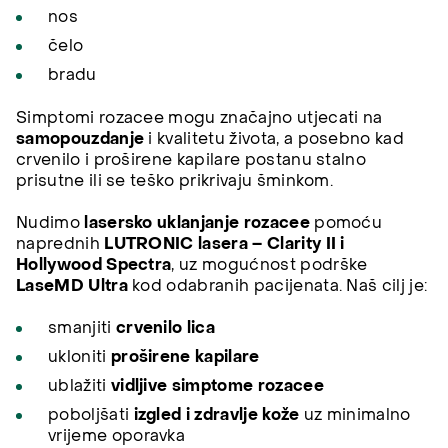
nos
čelo
bradu
Simptomi rozacee mogu značajno utjecati na
samopouzdanje
i kvalitetu života, a posebno kad
crvenilo i proširene kapilare postanu stalno
prisutne ili se teško prikrivaju šminkom.
Nudimo
lasersko uklanjanje rozacee
pomoću
naprednih
LUTRONIC lasera – Clarity II i
Hollywood Spectra
, uz mogućnost podrške
LaseMD Ultra
kod odabranih pacijenata. Naš cilj je:
smanjiti
crvenilo lica
ukloniti
proširene kapilare
ublažiti
vidljive simptome rozacee
poboljšati
izgled i zdravlje kože
uz minimalno
vrijeme oporavka