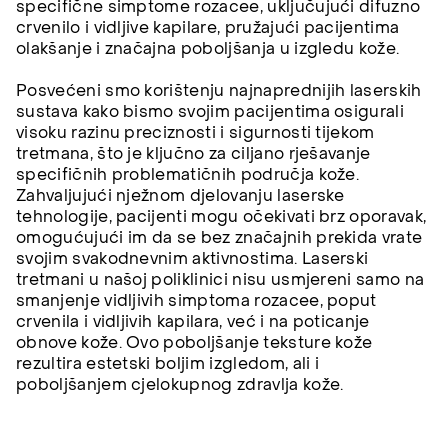
specifične simptome rozacee, uključujući difuzno
crvenilo i vidljive kapilare, pružajući pacijentima
olakšanje i značajna poboljšanja u izgledu kože.
Posvećeni smo korištenju najnaprednijih laserskih
sustava kako bismo svojim pacijentima osigurali
visoku razinu preciznosti i sigurnosti tijekom
tretmana, što je ključno za ciljano rješavanje
specifičnih problematičnih područja kože.
Zahvaljujući nježnom djelovanju laserske
tehnologije, pacijenti mogu očekivati brz oporavak,
omogućujući im da se bez značajnih prekida vrate
svojim svakodnevnim aktivnostima. Laserski
tretmani u našoj poliklinici nisu usmjereni samo na
smanjenje vidljivih simptoma rozacee, poput
crvenila i vidljivih kapilara, već i na poticanje
obnove kože. Ovo poboljšanje teksture kože
rezultira estetski boljim izgledom, ali i
poboljšanjem cjelokupnog zdravlja kože.