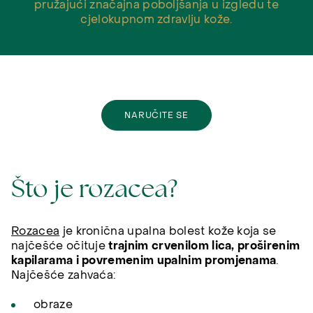
pružajući značajna poboljšanja u izgledu te
cjelokupnom zdravlju kože.
NARUČITE SE
Što je rozacea?
Rozacea
je kronična upalna bolest kože koja se
najčešće očituje
trajnim crvenilom lica, proširenim
kapilarama i povremenim upalnim promjenama
.
Najčešće zahvaća:
obraze