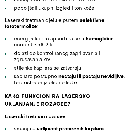
poboljšali ukupni izgled i ton kože
Laserski tretman djeluje putem
selektivne
fototermolize
:
energija lasera apsorbira se u
hemoglobin
unutar krvnih žila
dolazi do kontroliranog zagrijavanja i
zgrušavanja krvi
stijenke kapilara se zatvaraju
kapilare postupno
nestaju ili postaju nevidljive
,
bez oštećenja okolne kože
KAKO FUNKCIONIRA LASERSKO
UKLANJANJE ROZACEE?
Laserski tretman rozacee
:
smanjuje
vidljivost proširenih kapilara