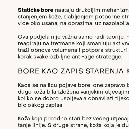
Statičke bore
nastaju drukčijim mehaniz
stanjenjem kože, slabljenjem potporne str
vide oko usana, na obrazima, uz nazolabija
Ova podjela nije važna samo radi teorije, 
reagiraju na tretmane koji smanjuju aktivn
traži obnova volumena i potpora strukturi 
korak svake ozbiljne anti-age strategije.
BORE KAO ZAPIS STARENJA 
Kada se na licu pojave bore, one zapravo b
dugo koža bila izložena vanjskim utjecajima
koliko se dobro uspijevala obnavljati tije
biološkog zapisa.
Koža koja prirodno stari bez većeg utjecaja
tanje linije. S druge strane, koža koja je d