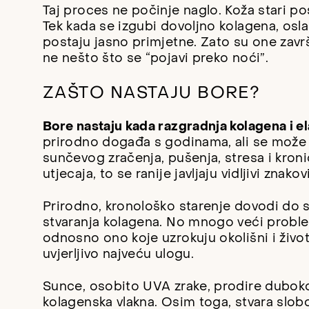
Taj proces ne počinje naglo. Koža stari p
Tek kada se izgubi dovoljno kolagena, osla
postaju jasno primjetne. Zato su one zavr
ne nešto što se “pojavi preko noći”.
ZAŠTO NASTAJU BORE?
Bore nastaju kada razgradnja kolagena i e
prirodno događa s godinama, ali se može
sunčevog zračenja, pušenja, stresa i kroni
utjecaja, to se ranije javljaju vidljivi znakov
Prirodno, kronološko starenje dovodi do s
stvaranja kolagena. No mnogo veći problem
odnosno ono koje uzrokuju okolišni i život
uvjerljivo najveću ulogu.
Sunce, osobito UVA zrake, prodire duboko 
kolagenska vlakna. Osim toga, stvara slob