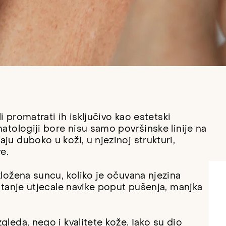
li promatrati ih isključivo kao estetski
matologiji bore nisu samo površinske linije na
ju duboko u koži, u njezinoj strukturi,
e.
zložena suncu, koliko je očuvana njezina
 stanje utjecale navike poput pušenja, manjka
gleda, nego i kvalitete kože. Iako su dio