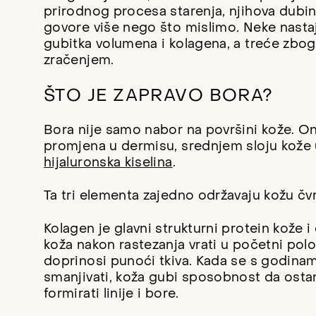
prirodnog procesa starenja, njihova dubina
govore više nego što mislimo. Neke nast
gubitka volumena i kolagena, a treće zbo
zračenjem.
ŠTO JE ZAPRAVO BORA?
Bora nije samo nabor na površini kože. Ona
promjena u dermisu, srednjem sloju kože
hijaluronska kiselina
.
Ta tri elementa zajedno održavaju kožu čv
Kolagen je glavni strukturni protein kože 
koža nakon rastezanja vrati u početni polož
doprinosi punoći tkiva. Kada se s godinama
smanjivati, koža gubi sposobnost da ostane
formirati linije i bore.