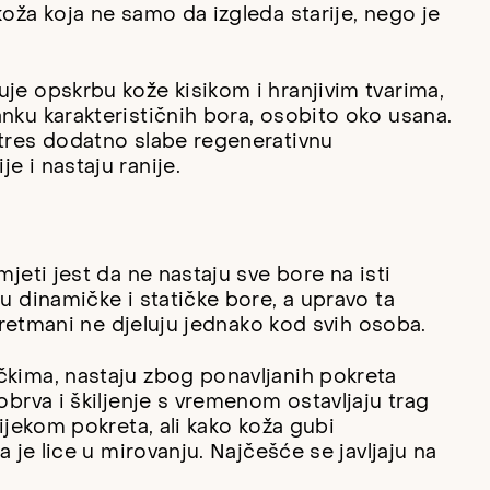
koža koja ne samo da izgleda starije, nego je
uje opskrbu kože kisikom i hranjivim tvarima,
nku karakterističnih bora, osobito oko usana.
stres dodatno slabe regenerativnu
e i nastaju ranije.
mjeti jest da ne nastaju sve bore na isti
ju dinamičke i statičke bore, a upravo ta
i tretmani ne djeluju jednako kod svih osoba.
ičkima, nastaju zbog ponavljanih pokreta
obrva i škiljenje s vremenom ostavljaju trag
tijekom pokreta, ali kako koža gubi
a je lice u mirovanju. Najčešće se javljaju na