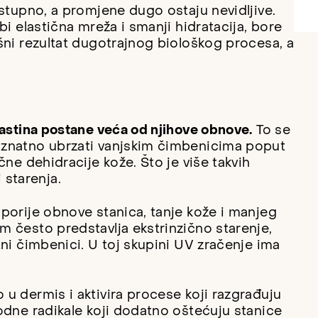
ostupno, a promjene dugo ostaju nevidljive.
bi elastična mreža i smanji hidratacija, bore
šni rezultat dugotrajnog biološkog procesa, a
lastina postane veća od njihove obnove.
To se
 znatno ubrzati vanjskim čimbenicima poput
čne dehidracije kože. Što je više takvih
i starenja.
porije obnove stanica, tanje kože i manjeg
 često predstavlja ekstrinzično starenje,
ni čimbenici. U toj skupini UV zračenje ima
u dermis i aktivira procese koji razgrađuju
odne radikale koji dodatno oštećuju stanice