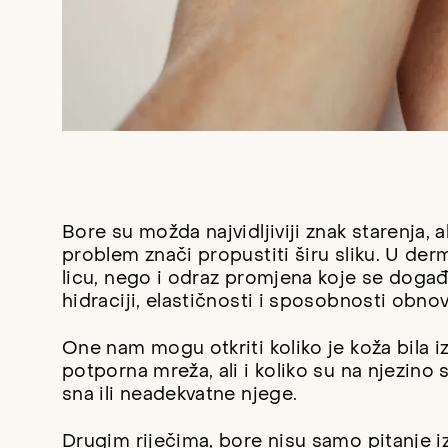
Bore su možda najvidljiviji znak starenja, a
problem znači propustiti širu sliku. U der
licu, nego i odraz promjena koje se događa
hidraciji, elastičnosti i sposobnosti obnov
One nam mogu otkriti koliko je koža bila i
potporna mreža, ali i koliko su na njezino
sna ili neadekvatne njege.
Drugim riječima, bore nisu samo pitanje iz