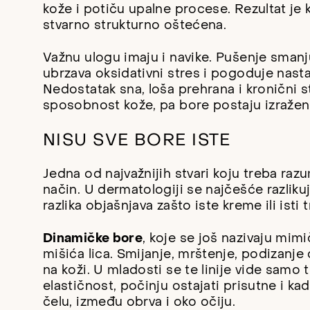
kože i potiču upalne procese. Rezultat je 
stvarno strukturno oštećena.
Važnu ulogu imaju i navike. Pušenje smanj
ubrzava oksidativni stres i pogoduje nasta
Nedostatak sna, loša prehrana i kronični 
sposobnost kože, pa bore postaju izraženij
NISU SVE BORE ISTE
Jedna od najvažnijih stvari koju treba razu
način. U dermatologiji se najčešće razliku
razlika objašnjava zašto iste kreme ili ist
Dinamičke bore
, koje se još nazivaju mim
mišića lica. Smijanje, mrštenje, podizanje 
na koži. U mladosti se te linije vide samo 
elastičnost, počinju ostajati prisutne i kad
čelu, između obrva i oko očiju.