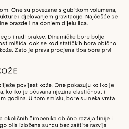
mom. One su povezane s gubitkom volumena,
ukture i djelovanjem gravitacije. Najčešće se
lne brazde i na donjem dijelu lica.
nego i radi prakse. Dinamičke bore bolje
ost mišića, dok se kod statičkih bora obično
kože. Zato je prava procjena tipa bore prvi
KOŽE
ilježe povijest kože. One pokazuju koliko je
, koliko je očuvana njezina elastičnost i
kom godina. U tom smislu, bore su neka vrsta
 okolišnih čimbenika obično razvija finije i
ugo bila izložena suncu bez zaštite razvija