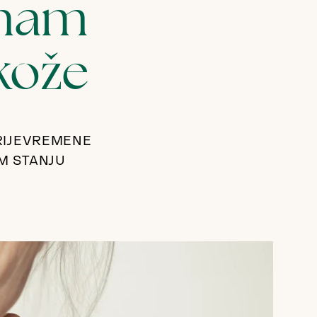
 nam
kože
RIJEVREMENE
M STANJU