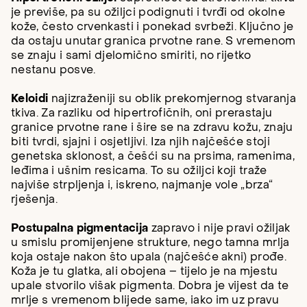
je previše, pa su ožiljci podignuti i tvrđi od okolne
kože, često crvenkasti i ponekad svrbeži. Ključno je
da ostaju unutar granica prvotne rane. S vremenom
se znaju i sami djelomično smiriti, no rijetko
nestanu posve.
Keloidi
najizraženiji su oblik prekomjernog stvaranja
tkiva. Za razliku od hipertrofičnih, oni prerastaju
granice prvotne rane i šire se na zdravu kožu, znaju
biti tvrdi, sjajni i osjetljivi. Iza njih najčešće stoji
genetska sklonost, a češći su na prsima, ramenima,
leđima i ušnim resicama. To su ožiljci koji traže
najviše strpljenja i, iskreno, najmanje vole „brza“
rješenja.
Postupalna pigmentacija
zapravo i nije pravi ožiljak
u smislu promijenjene strukture, nego tamna mrlja
koja ostaje nakon što upala (najčešće akni) prođe.
Koža je tu glatka, ali obojena – tijelo je na mjestu
upale stvorilo višak pigmenta. Dobra je vijest da te
mrlje s vremenom blijede same, iako im uz pravu