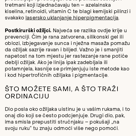
tretmani koji izjednačavaju ten – azelainska
kiselina, retinoidi, vitamin C te blagi kemijski pilinzi i
svakako
lasersko uklanjanje hiperpigmentacija
.
Postkirurški ožiljci.
Najveća se razlika ovdje krije u
prevenciji. Čim je rana zatvorena, silikonski gel ili
oblozi, izbjegavanje sunca i nježna masaža pomažu
da ožiljak sazrije ravan i blijed. Važno je i smanjiti
napetost na tom mjestu jer rastezanje rane potiče
deblji ožiljak. Ako je linija ipak zadebljala ili
potamnjela, kasnije se primjenjuju iste metode kao
i kod hipertrofičnih ožiljaka i pigmentacije.
ŠTO MOŽETE SAMI, A ŠTO TRAŽI
ORDINACIJU
Dio posla oko ožiljaka uistinu je u vašim rukama, i to
onaj dio koji se često podcjenjuje. Drugi dio, pak,
ima smisla prepustiti stručnjaku – pokušaji „na
svoju ruku“ tu znaju odmoći više nego pomoći.