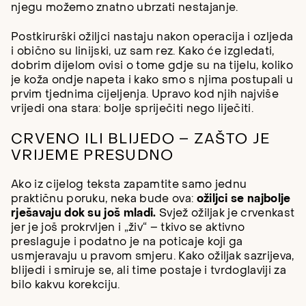
njegu možemo znatno ubrzati nestajanje.
Postkirurški ožiljci nastaju nakon operacija i ozljeda
i obično su linijski, uz sam rez. Kako će izgledati,
dobrim dijelom ovisi o tome gdje su na tijelu, koliko
je koža ondje napeta i kako smo s njima postupali u
prvim tjednima cijeljenja. Upravo kod njih najviše
vrijedi ona stara: bolje spriječiti nego liječiti.
CRVENO ILI BLIJEDO – ZAŠTO JE
VRIJEME PRESUDNO
Ako iz cijelog teksta zapamtite samo jednu
praktičnu poruku, neka bude ova:
ožiljci se najbolje
rješavaju dok su još mladi.
Svjež ožiljak je crvenkast
jer je još prokrvljen i „živ“ – tkivo se aktivno
preslaguje i podatno je na poticaje koji ga
usmjeravaju u pravom smjeru. Kako ožiljak sazrijeva,
blijedi i smiruje se, ali time postaje i tvrdoglaviji za
bilo kakvu korekciju.