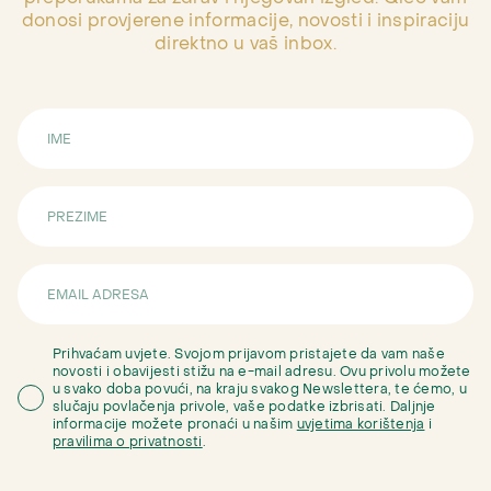
donosi provjerene informacije, novosti i inspiraciju
direktno u vaš inbox.
Prihvaćam uvjete. Svojom prijavom pristajete da vam naše
novosti i obavijesti stižu na e-mail adresu. Ovu privolu možete
u svako doba povući, na kraju svakog Newslettera, te ćemo, u
slučaju povlačenja privole, vaše podatke izbrisati. Daljnje
informacije možete pronaći u našim
uvjetima korištenja
i
pravilima o privatnosti
.