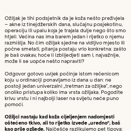
Ožiljak je tihi podsjetnik da je koža nešto preživjela
– akne iz tinejdžerskih dana, slučajnu posjekotinu,
operaciju ili upalu koja je trajala dulje nego što smo
htjeli. Većina nas ima barem jedan i rijetko o njemu
razmišlja. No čim ožiljak sjedne na vidljivo mjesto ili
počne smetati, pitanja postaju vrlo konkretna: zašto
je baš ovakav, hoće li izblijedjeti sam i, najvažnije,
može li se uopće nešto napraviti?
Odgovor gotovo uvijek počinje istom rečenicom
koju u ordinaciji ponavljamo iz dana u dan: ne
postoji jedan univerzalni „tretman za ožiljke“, nego
onoliko pristupa koliko ima vrsta ožiljaka. Pogodite
krivu vrstu i ni najbolji laser na svijetu neće puno
pomoći.
Ožiljci nastaju kad koža cijeljenjem nadomjesti
oštećeno tkivo, ali to rijetko izvede „uredno“, baš
kao prije ozljede.
Najčešće razlikujemo pet tipova: