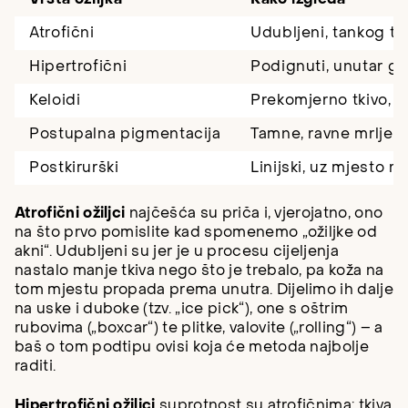
Atrofični
Udubljeni, tankog tk
Hipertrofični
Podignuti, unutar gr
Keloidi
Prekomjerno tkivo, p
Postupalna pigmentacija
Tamne, ravne mrlje
Postkirurški
Linijski, uz mjesto re
Atrofični ožiljci
najčešća su priča i, vjerojatno, ono
na što prvo pomislite kad spomenemo „ožiljke od
akni“. Udubljeni su jer je u procesu cijeljenja
nastalo manje tkiva nego što je trebalo, pa koža na
tom mjestu propada prema unutra. Dijelimo ih dalje
na uske i duboke (tzv. „ice pick“), one s oštrim
rubovima („boxcar“) te plitke, valovite („rolling“) – a
baš o tom podtipu ovisi koja će metoda najbolje
raditi.
Hipertrofični ožiljci
suprotnost su atrofičnima: tkiva