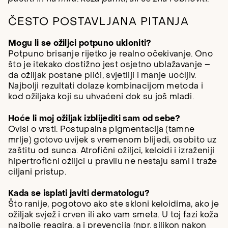
ČESTO POSTAVLJANA PITANJA
Mogu li se ožiljci potpuno ukloniti?
Potpuno brisanje rijetko je realno očekivanje. Ono
što je itekako dostižno jest osjetno ublažavanje –
da ožiljak postane plići, svjetliji i manje uočljiv.
Najbolji rezultati dolaze kombinacijom metoda i
kod ožiljaka koji su uhvaćeni dok su još mladi.
Hoće li moj ožiljak izblijediti sam od sebe?
Ovisi o vrsti. Postupalna pigmentacija (tamne
mrlje) gotovo uvijek s vremenom blijedi, osobito uz
zaštitu od sunca. Atrofični ožiljci, keloidi i izraženiji
hipertrofični ožiljci u pravilu ne nestaju sami i traže
ciljani pristup.
Kada se isplati javiti dermatologu?
Što ranije, pogotovo ako ste skloni keloidima, ako je
ožiljak svjež i crven ili ako vam smeta. U toj fazi koža
najbolje reagira, a i prevencija (npr. silikon nakon