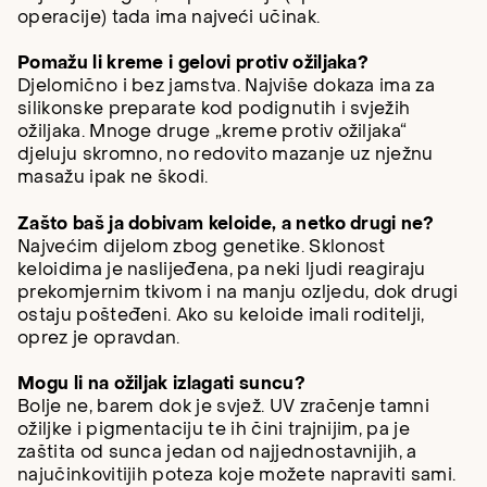
operacije) tada ima najveći učinak.
Pomažu li kreme i gelovi protiv ožiljaka?
Djelomično i bez jamstva. Najviše dokaza ima za
silikonske preparate kod podignutih i svježih
ožiljaka. Mnoge druge „kreme protiv ožiljaka“
djeluju skromno, no redovito mazanje uz nježnu
masažu ipak ne škodi.
Zašto baš ja dobivam keloide, a netko drugi ne?
Najvećim dijelom zbog genetike. Sklonost
keloidima je naslijeđena, pa neki ljudi reagiraju
prekomjernim tkivom i na manju ozljedu, dok drugi
ostaju pošteđeni. Ako su keloide imali roditelji,
oprez je opravdan.
Mogu li na ožiljak izlagati suncu?
Bolje ne, barem dok je svjež. UV zračenje tamni
ožiljke i pigmentaciju te ih čini trajnijim, pa je
zaštita od sunca jedan od najjednostavnijih, a
najučinkovitijih poteza koje možete napraviti sami.