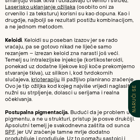
smanjuju višak tkiva i ublažavaju crvenilo i svrbež.
Laserisko uklanjanje ožiljaka
(osobito oni za
crvenilo i za teksturu) korisni su kao dopuna. Kao i
drugdje, najbolji se rezultati postižu kombinacijom,
a ne jednom metodom.
Keloidi
. Keloidi su poseban izazov jer se rado
vraćaju, pa se gotovo nikad ne liječe samo
rezanjem – izrezan keloid zna narasti još veći.
Temelj su intralezijske injekcije (kortikosteroidi,
ponekad uz dodatne lijekove koji koče prekomjerno
stvaranje tkiva), uz silikon i, kod tvrdokornih
slučajeva,
krioterapiju
ili pažljivo planirano zračenje.
Ovo je tip ožiljka kod kojeg najviše vrijedi naglasiti:
NARUČI SE
nužni su strpljenje, dolasci u serijama i realna
očekivanja.
Postupalna pigmentacija.
Budući da je problem u
pigmentu, a ne u strukturi, pristup je posve drukčiji.
Apsolutni temelj je svakodnevna zaštita od sunca
SPF
, jer UV zračenje tamne mrlje dodatno
produbljuje i produljuje. Uz to pomažu sastojci i