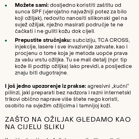
Možete sami:
dosljedno koristiti zaštitu od
sunca
SPF
(vjerojatno najvažniji potez za bilo
koji ožiljak), redovito nanositi silikonski gel na
svjež ožiljak, nježno masirati područje te ne
čačkati i ne guliti kožu dok cijeli.
Prepustite stručnjaku:
subciziju, TCA CROSS,
injekcije, lasere i sve invazivnije zahvate, kao i
procjenu o tome koja je metoda uopće prava
za vašu vrstu ožiljka. Tu se mali detalj (npr. tip
kože ili podtip ožiljka) lako previdi, a posljedice
znaju biti dugotrajne.
I još jedno upozorenje iz prakse:
agresivni „kućni“
pilinzi, jaki preparati bez nadzora i razni internetski
trikovi obično naprave više štete nego koristi,
osobito na svježim ožiljcima i tamnijoj koži.
ZAŠTO NA OŽILJAK GLEDAMO KAO
NA CIJELU SLIKU