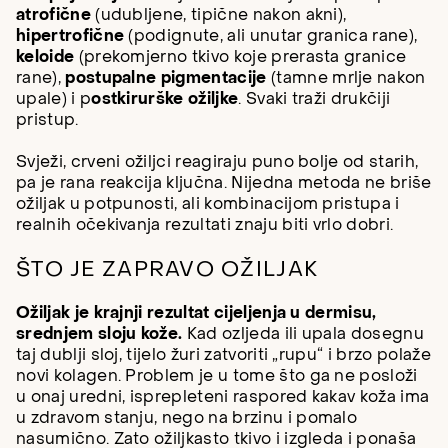
atrofične
(udubljene, tipične nakon akni),
hipertrofične
(podignute, ali unutar granica rane),
keloide
(prekomjerno tkivo koje prerasta granice
rane),
postupalne pigmentacije
(tamne mrlje nakon
upale) i p
ostkirurške ožiljke
. Svaki traži drukčiji
pristup.
Svježi, crveni ožiljci reagiraju puno bolje od starih,
pa je rana reakcija ključna. Nijedna metoda ne briše
ožiljak u potpunosti, ali kombinacijom pristupa i
realnih očekivanja rezultati znaju biti vrlo dobri.
ŠTO JE ZAPRAVO OŽILJAK
Ožiljak je krajnji rezultat cijeljenja u dermisu,
srednjem sloju kože.
Kad ozljeda ili upala dosegnu
taj dublji sloj, tijelo žuri zatvoriti „rupu“ i brzo polaže
novi kolagen. Problem je u tome što ga ne posloži
u onaj uredni, isprepleteni raspored kakav koža ima
u zdravom stanju, nego na brzinu i pomalo
nasumično. Zato ožiljkasto tkivo i izgleda i ponaša