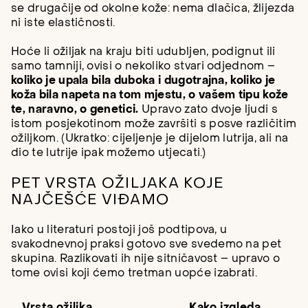
se drugačije od okolne kože: nema dlačica, žlijezda
ni iste elastičnosti.
Hoće li ožiljak na kraju biti udubljen, podignut ili
samo tamniji, ovisi o nekoliko stvari odjednom –
koliko je upala bila duboka i dugotrajna, koliko je
koža bila napeta na tom mjestu, o vašem tipu kože
te, naravno, o genetici.
Upravo zato dvoje ljudi s
istom posjekotinom može završiti s posve različitim
ožiljkom. (Ukratko: cijeljenje je dijelom lutrija, ali na
dio te lutrije ipak možemo utjecati.)
PET VRSTA OŽILJAKA KOJE
NAJČEŠĆE VIĐAMO
Iako u literaturi postoji još podtipova, u
svakodnevnoj praksi gotovo sve svedemo na pet
skupina. Razlikovati ih nije sitničavost – upravo o
tome ovisi koji ćemo tretman uopće izabrati.
Vrsta ožiljka
Kako izgleda