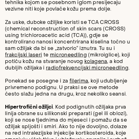
tehnika kojom se posebnom iglom presijecaju
vezivne niti koje povlače kožu prema dolje.
Za uske, duboke ožiljke koristi se TCA CROSS
(chemical reconstruction of skin scars (CROSS)
using trichloroacetic acid (TCA)), gdje se
kontrolirano nanosi koncentrirana kiselina točno u
sam ožiljak da bi se „zatvorio“ iznutra. Tu su i
frakcijski laseri
te
microneedling
(mikroiglice), koji
potiču kožu na stvaranje novog
kolagena
, a kod
dubljih ožiljaka i
radiofrekvencijski microneedling
.
Ponekad se posegne i za
filerima
, koji udubljenje
privremeno podignu. U praksi se ove metode
često slažu jedna na drugu, kroz nekoliko seansi.
Hipertrofični ožiljci
. Kod podignutih ožiljaka prva
linija obrane su silikonski preparati (gel ili oblozi),
koji se nose tjednima do mjeseci i pomažu da se
ožiljak spljošti i smiri. Ako to nije dovoljno, dolaze
na red intralezijske injekcije kortikosteroida, koje