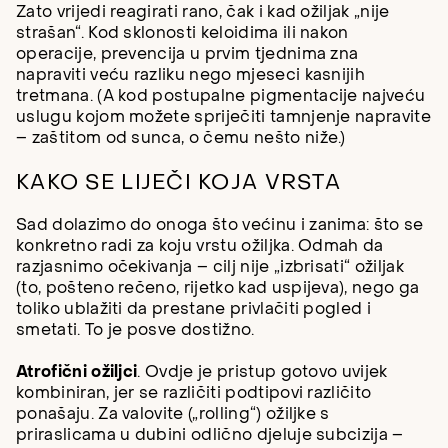
Zato vrijedi reagirati rano, čak i kad ožiljak „nije
strašan“. Kod sklonosti keloidima ili nakon
operacije, prevencija u prvim tjednima zna
napraviti veću razliku nego mjeseci kasnijih
tretmana. (A kod postupalne pigmentacije najveću
uslugu kojom možete spriječiti tamnjenje napravite
– zaštitom od sunca, o čemu nešto niže.)
KAKO SE LIJEČI KOJA VRSTA
Sad dolazimo do onoga što većinu i zanima: što se
konkretno radi za koju vrstu ožiljka. Odmah da
razjasnimo očekivanja – cilj nije „izbrisati“ ožiljak
(to, pošteno rečeno, rijetko kad uspijeva), nego ga
toliko ublažiti da prestane privlačiti pogled i
smetati. To je posve dostižno.
Atrofični ožiljci
. Ovdje je pristup gotovo uvijek
kombiniran, jer se različiti podtipovi različito
ponašaju. Za valovite („rolling“) ožiljke s
priraslicama u dubini odlično djeluje subcizija –