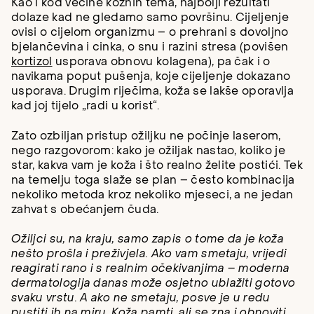
Kao i kod većine kožnih tema, najbolji rezultati
dolaze kad ne gledamo samo površinu. Cijeljenje
ovisi o cijelom organizmu – o prehrani s dovoljno
bjelančevina i cinka, o snu i razini stresa (povišen
kortizol
usporava obnovu kolagena), pa čak i o
navikama poput pušenja, koje cijeljenje dokazano
usporava. Drugim riječima, koža se lakše oporavlja
kad joj tijelo „radi u korist“.
Zato ozbiljan pristup ožiljku ne počinje laserom,
nego razgovorom: kako je ožiljak nastao, koliko je
star, kakva vam je koža i što realno želite postići. Tek
na temelju toga slaže se plan – često kombinacija
nekoliko metoda kroz nekoliko mjeseci, a ne jedan
zahvat s obećanjem čuda.
Ožiljci su, na kraju, samo zapis o tome da je koža
nešto prošla i preživjela. Ako vam smetaju, vrijedi
reagirati rano i s realnim očekivanjima – moderna
dermatologija danas može osjetno ublažiti gotovo
svaku vrstu. A ako ne smetaju, posve je u redu
pustiti ih na miru. Koža pamti, ali se zna i obnoviti.