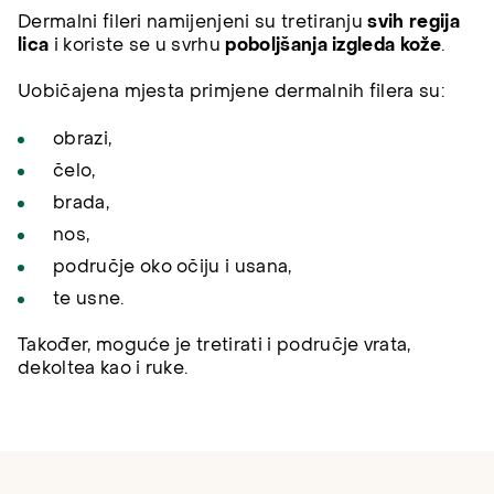
Dermalni fileri namijenjeni su tretiranju
svih regija
lica
i koriste se u svrhu
poboljšanja izgleda kože
.
Uobičajena mjesta primjene dermalnih filera su:
obrazi,
čelo,
brada,
nos,
područje oko očiju i usana,
te usne.
Također, moguće je tretirati i područje vrata,
dekoltea kao i ruke.