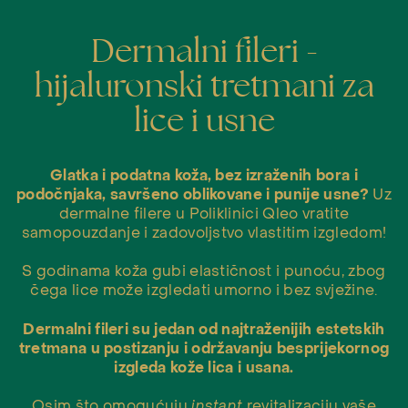
Dermalni fileri -
hijaluronski tretmani za
lice i usne
Glatka i podatna koža, bez izraženih bora i
podočnjaka, savršeno oblikovane i punije usne?
Uz
dermalne filere u Poliklinici Qleo vratite
samopouzdanje i zadovoljstvo vlastitim izgledom!
S godinama koža gubi elastičnost i punoću, zbog
čega lice može izgledati umorno i bez svježine.
Dermalni fileri su jedan od najtraženijih estetskih
tretmana u postizanju i održavanju besprijekornog
izgleda kože lica i usana.
Osim što omogućuju
instant
revitalizaciju vaše