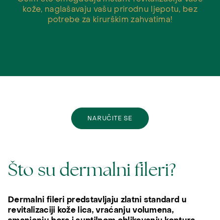
kože, naglašavaju vašu prirodnu ljepotu, bez
potrebe za kirurškim zahvatima!
NARUČITE SE
Što su dermalni fileri?
Dermalni fileri predstavljaju zlatni standard u
revitalizaciji kože lica, vraćanju volumena,