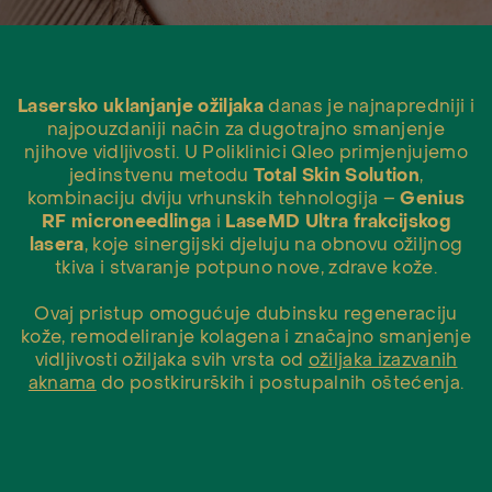
Lasersko uklanjanje ožiljaka
danas je najnapredniji i
najpouzdaniji način za dugotrajno smanjenje
njihove vidljivosti. U Poliklinici Qleo primjenjujemo
jedinstvenu metodu
Total Skin Solution
,
kombinaciju dviju vrhunskih tehnologija –
Genius
RF microneedlinga
i
LaseMD Ultra frakcijskog
lasera
, koje sinergijski djeluju na obnovu ožiljnog
tkiva i stvaranje potpuno nove, zdrave kože.
Ovaj pristup omogućuje dubinsku regeneraciju
kože, remodeliranje kolagena i značajno smanjenje
vidljivosti ožiljaka svih vrsta od
ožiljaka izazvanih
aknama
do postkirurških i postupalnih oštećenja.