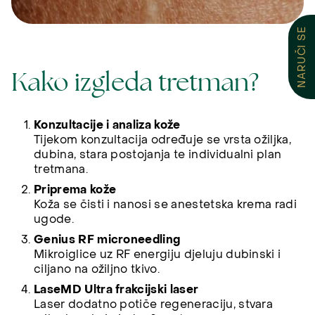
NARUČI SE
Kako izgleda tretman?
Konzultacije i analiza kože
Tijekom konzultacija određuje se vrsta ožiljka,
dubina, stara postojanja te individualni plan
tretmana.
Priprema kože
Koža se čisti i nanosi se anestetska krema radi
ugode.
Genius RF microneedling
Mikroiglice uz RF energiju djeluju dubinski i
ciljano na ožiljno tkivo.
LaseMD Ultra frakcijski laser
Laser dodatno potiče regeneraciju, stvara