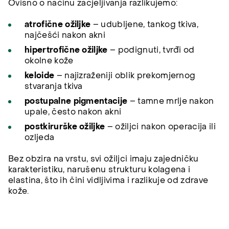
Ovisno o načinu zacjeljivanja razlikujemo:
atrofične ožiljke
– udubljene, tankog tkiva,
najčešći nakon akni
hipertrofične ožiljke
– podignuti, tvrđi od
okolne kože
keloide
– najizraženiji oblik prekomjernog
stvaranja tkiva
postupalne pigmentacije
– tamne mrlje nakon
upale, često nakon akni
postkirurške ožiljke
– ožiljci nakon operacija ili
ozljeda
Bez obzira na vrstu, svi ožiljci imaju zajedničku
karakteristiku, narušenu strukturu kolagena i
elastina, što ih čini vidljivima i razlikuje od zdrave
kože.