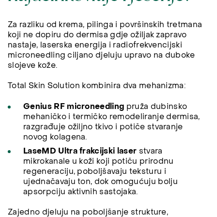
Za razliku od krema, pilinga i površinskih tretmana
koji ne dopiru do dermisa gdje ožiljak zapravo
nastaje, laserska energija i radiofrekvencijski
microneedling ciljano djeluju upravo na duboke
slojeve kože.
Total Skin Solution kombinira dva mehanizma:
Genius RF microneedling
pruža dubinsko
mehaničko i termičko remodeliranje dermisa,
razgrađuje ožiljno tkivo i potiče stvaranje
novog kolagena.
LaseMD Ultra frakcijski laser
stvara
mikrokanale u koži koji potiču prirodnu
regeneraciju, poboljšavaju teksturu i
ujednačavaju ton, dok omogućuju bolju
apsorpciju aktivnih sastojaka.
Zajedno djeluju na poboljšanje strukture,