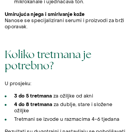
mikrokanale i ujednačava ton.
Umirujuća njega i smirivanje kože
Nanose se specijalizirani serumi i proizvodi za brži
oporavak.
Koliko tretmana je
potrebno?
U prosjeku:
3 do 5 tretmana
za ožiljke od akni
4 do 8 tretmana
za dublje, stare i složene
ožiljke
Tretmani se izvode u razmacima 4-6 tjedana
Rezultati su dugotrajni i nastavljaju se poboljšavati