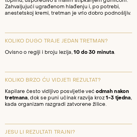
toplinu, usporedivo s malim štipkanjem gumicom.
Zahvaljujući ugrađenom hlađenju i, po potrebi,
anestetskoj kremi, tretman je vrlo dobro podnošljiv.
KOLIKO DUGO TRAJE JEDAN TRETMAN?
Ovisno o regiji i broju lezija,
10 do 30 minuta
.
KOLIKO BRZO ĆU VIDJETI REZULTAT?
Kapilare često vidljivo posvijetle već
odmah nakon
tretmana
, dok se puni učinak razvija kroz
1-3 tjedna
,
kada organizam razgradi zatvorene žilice.
JESU LI REZULTATI TRAJNI?