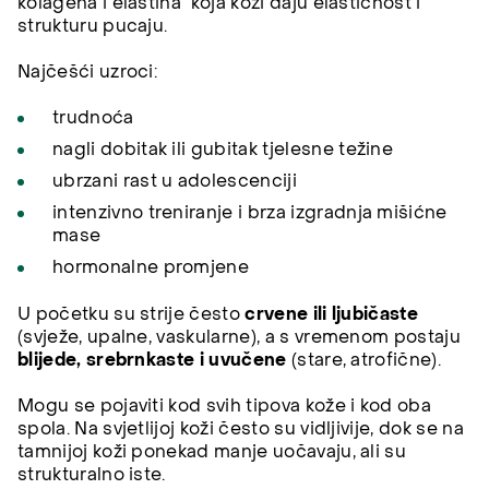
kolagena i elastina koja koži daju elastičnost i
strukturu pucaju.
Najčešći uzroci:
trudnoća
nagli dobitak ili gubitak tjelesne težine
ubrzani rast u adolescenciji
intenzivno treniranje i brza izgradnja mišićne
mase
hormonalne promjene
U početku su strije često
crvene ili ljubičaste
(svježe, upalne, vaskularne), a s vremenom postaju
blijede, srebrnkaste i uvučene
(stare, atrofične).
Mogu se pojaviti kod svih tipova kože i kod oba
spola. Na svjetlijoj koži često su vidljivije, dok se na
tamnijoj koži ponekad manje uočavaju, ali su
strukturalno iste.