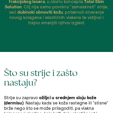
frakcijskog lasera
, u okviru koncepta
Total Skin
Solution
. Cilj nije samo površno “zamaskirati” strije,
već
dubinski obnoviti kožu
, potaknuti stvaranje
novog kolagena i elastičnih vlakana te vidljivo i
trajno smanjiti njihov izgled.
Što su strije i zašto
nastaju?
Strije su zapravo
ožiljci u srednjem sloju kože
(dermisu)
. Nastaju kada se koža rastegne ili “stisne”
brže nego što se može prilagoditi, pa vlakna