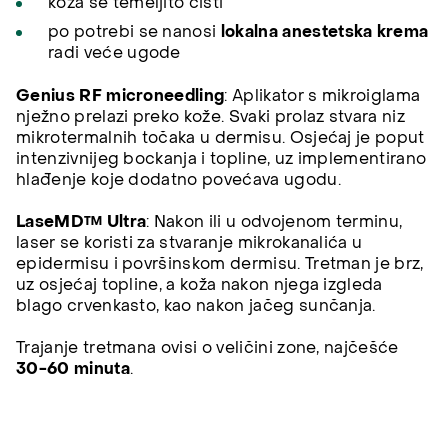
koža se temeljito čisti
po potrebi se nanosi
lokalna anestetska krema
radi veće ugode
Genius RF microneedling
: Aplikator s mikroiglama
nježno prelazi preko kože. Svaki prolaz stvara niz
mikrotermalnih točaka u dermisu. Osjećaj je poput
intenzivnijeg bockanja i topline, uz implementirano
hlađenje koje dodatno povećava ugodu.
LaseMD™ Ultra
: Nakon ili u odvojenom terminu,
laser se koristi za stvaranje mikrokanalića u
epidermisu i površinskom dermisu. Tretman je brz,
uz osjećaj topline, a koža nakon njega izgleda
blago crvenkasto, kao nakon jačeg sunčanja.
Trajanje tretmana ovisi o veličini zone, najčešće
30-60 minuta
.