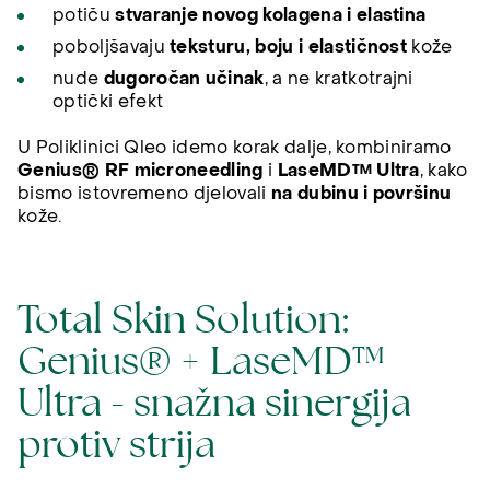
potiču
stvaranje novog kolagena i elastina
poboljšavaju
teksturu, boju i elastičnost
kože
nude
dugoročan učinak
, a ne kratkotrajni
optički efekt
U Poliklinici Qleo idemo korak dalje, kombiniramo
Genius® RF microneedling
i
LaseMD™ Ultra
, kako
bismo istovremeno djelovali
na dubinu i površinu
kože.
Total Skin Solution:
Genius® + LaseMD™
Ultra - snažna sinergija
protiv strija