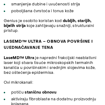
smanjenje dubine i uvučenosti strija
poboljšana čvrstoća i tonus kože
Genius je osobito koristan kod
dubljih, starijih,
bijelih strija
koje zahtijevaju snažniji, strukturalni
pristup.
LASEMD™ ULTRA – OBNOVA POVRŠINE I
UJEDNAČAVANJE TENA
LaseMD™ Ultra
je napredni frakcijski neablativni
laser koji stvara tisuće mikroskopskih termalnih
kanalića u površinskim i srednjim slojevima kože,
bez oštećenja epidermisa.
Ovi mikrokanali:
potiču
staničnu obnovu
aktiviraju fibroblaste na dodatnu proizvodnju
kolagena