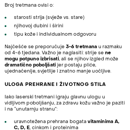
Broj tretmana ovisi o:
starosti strija (svježe vs. stare)
njihovoj dubini i širini
tipu kože i individualnom odgovoru
Najčešće se preporučuje
3-6 tretmana
u razmaku
od 4-6 tjedana. Važno je naglasiti: strije se
ne
mogu potpuno izbrisati
, ali se njihov izgled može
dramatično poboljšati
jer postaju pliće,
ujednačenije, svjetlije i znatno manje uočljive.
ULOGA PREHRANE I ŽIVOTNOG STILA
Iako laserski tretmani igraju glavnu ulogu u
vidljivom poboljšanju, za zdravu kožu važno je paziti
i na “unutarnju stranu”:
uravnotežena prehrana bogata
vitaminima A,
C, D, E
, cinkom i proteinima