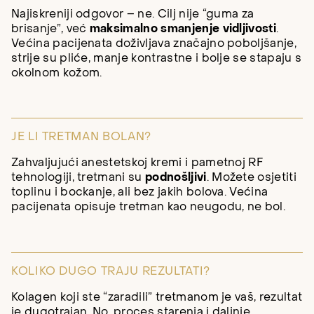
Najiskreniji odgovor – ne. Cilj nije “guma za
brisanje”, već
maksimalno smanjenje vidljivosti
.
Većina pacijenata doživljava značajno poboljšanje,
strije su pliće, manje kontrastne i bolje se stapaju s
okolnom kožom.
JE LI TRETMAN BOLAN?
Zahvaljujući anestetskoj kremi i pametnoj RF
tehnologiji, tretmani su
podnošljivi
. Možete osjetiti
toplinu i bockanje, ali bez jakih bolova. Većina
pacijenata opisuje tretman kao neugodu, ne bol.
KOLIKO DUGO TRAJU REZULTATI?
Kolagen koji ste “zaradili” tretmanom je vaš, rezultat
je dugotrajan. No, proces starenja i daljnje