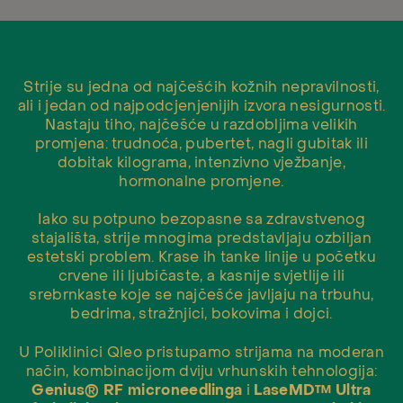
Strije su jedna od najčešćih kožnih nepravilnosti,
ali i jedan od najpodcjenjenijih izvora nesigurnosti.
Nastaju tiho, najčešće u razdobljima velikih
promjena: trudnoća, pubertet, nagli gubitak ili
dobitak kilograma, intenzivno vježbanje,
hormonalne promjene.
Iako su potpuno bezopasne sa zdravstvenog
stajališta, strije mnogima predstavljaju ozbiljan
estetski problem. Krase ih tanke linije u početku
crvene ili ljubičaste, a kasnije svjetlije ili
srebrnkaste koje se najčešće javljaju na trbuhu,
bedrima, stražnjici, bokovima i dojci.
U Poliklinici Qleo pristupamo strijama na moderan
način, kombinacijom dviju vrhunskih tehnologija:
Genius® RF microneedlinga
i
LaseMD™ Ultra