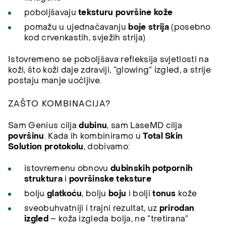
poboljšavaju
teksturu površine kože
pomažu u ujednačavanju
boje strija
(posebno
kod crvenkastih, svježih strija)
Istovremeno se poboljšava refleksija svjetlosti na
koži, što koži daje zdraviji, “glowing” izgled, a strije
postaju manje uočljive.
ZAŠTO KOMBINACIJA?
Sam Genius cilja
dubinu
, sam LaseMD cilja
površinu
. Kada ih kombiniramo u
Total Skin
Solution protokolu
, dobivamo:
istovremenu obnovu
dubinskih potpornih
struktura
i
površinske teksture
bolju
glatkoću
, bolju
boju
i bolji
tonus
kože
sveobuhvatniji i trajni rezultat, uz
prirodan
izgled
– koža izgleda bolja, ne “tretirana”