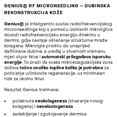
GENIUS® RF MICRONEEDLING – DUBINSKA
REKONSTRUKCIJA KOŽE
Genius®
je inteligentni sustav radiofrekvencijskog
microneedlinga koji s pomoću izoliranih mikroiglica
dovodi radiofrekvencijsku energiju direktno u
dermis, gdje nastaje oštećenje strukturne mreže
kolagena. Mikroigle prodiru do unaprijed
definirane dubine, a uređaj u stvarnom vremenu
mjeri otpor tkiva i
automatski prilagođava isporuku
energije
. To znači da svaka mikrokoagulacijska zona
dobiva
točno onoliko topline koliko je potrebno
za
poticanje učinkovite regeneracije, uz minimalan
rizik za okolno tkivo.
Rezultat Genius tretmana:
potaknuta
neokolageneza
(stvaranje novog
kolagena) i
neoelastogeneza
zadebljanje i zgušnjavanje dermisa