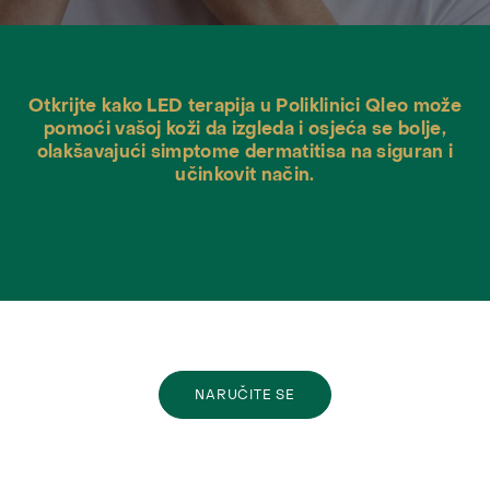
Otkrijte kako LED terapija u Poliklinici Qleo može
pomoći vašoj koži da izgleda i osjeća se bolje,
olakšavajući simptome dermatitisa na siguran i
učinkovit način.
NARUČITE SE