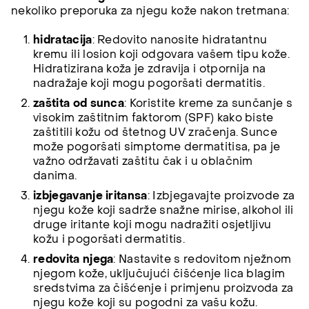
nekoliko preporuka za njegu kože nakon tretmana:
hidratacija
: Redovito nanosite hidratantnu
kremu ili losion koji odgovara vašem tipu kože.
Hidratizirana koža je zdravija i otpornija na
nadražaje koji mogu pogoršati dermatitis.
zaštita od sunca
: Koristite kreme za sunčanje s
visokim zaštitnim faktorom (SPF) kako biste
zaštitili kožu od štetnog UV zračenja. Sunce
može pogoršati simptome dermatitisa, pa je
važno održavati zaštitu čak i u oblačnim
danima.
izbjegavanje iritansa
: Izbjegavajte proizvode za
njegu kože koji sadrže snažne mirise, alkohol ili
druge iritante koji mogu nadražiti osjetljivu
kožu i pogoršati dermatitis.
redovita njega
: Nastavite s redovitom nježnom
njegom kože, uključujući čišćenje lica blagim
sredstvima za čišćenje i primjenu proizvoda za
njegu kože koji su pogodni za vašu kožu.