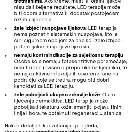
tretmanima
: Ako kreme, masti ili oralni lijekovi
nisu dali željene rezultate, LED terapija može
biti dobra alternativa ili dodatak postojećem
režimu liječenja.
žele izbjeći nuspojave lijekova
: LED terapija
nema poznatih sistemskih nuspojava, što je
čini sigurnom opcijom za one koji žele izbjeći
potencijalne nuspojave lijekova.
nemaju kontraindikacije za svjetlosnu terapiju
:
Osobe koje nemaju fotosenzitivne poremećaje,
nisu trudne (ovisno o preporukama liječnika), te
nemaju aktivne infekcije ili otvorene rane na
području koje se tretira, mogu biti dobri
kandidati za LED terapiju.
žele poboljšati ukupno zdravlje kože
: Osim
liječenja dermatitisa, LED terapija može
poboljšati teksturu kože, smanjiti pojavu finih
linija i bora, te potaknuti regeneraciju stanica.
Nakon detaljnih konzultacija i pregleda,