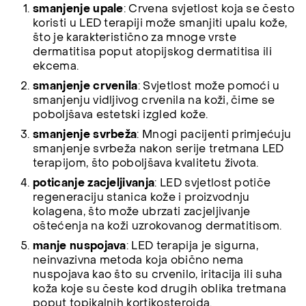
smanjenje upale
: Crvena svjetlost koja se često
koristi u LED terapiji može smanjiti upalu kože,
što je karakteristično za mnoge vrste
dermatitisa poput atopijskog dermatitisa ili
ekcema.
smanjenje crvenila
: Svjetlost može pomoći u
smanjenju vidljivog crvenila na koži, čime se
poboljšava estetski izgled kože.
smanjenje svrbeža
: Mnogi pacijenti primjećuju
smanjenje svrbeža nakon serije tretmana LED
terapijom, što poboljšava kvalitetu života.
poticanje zacjeljivanja
: LED svjetlost potiče
regeneraciju stanica kože i proizvodnju
kolagena, što može ubrzati zacjeljivanje
oštećenja na koži uzrokovanog dermatitisom.
manje nuspojava
: LED terapija je sigurna,
neinvazivna metoda koja obično nema
nuspojava kao što su crvenilo, iritacija ili suha
koža koje su česte kod drugih oblika tretmana
poput topikalnih kortikosteroida.