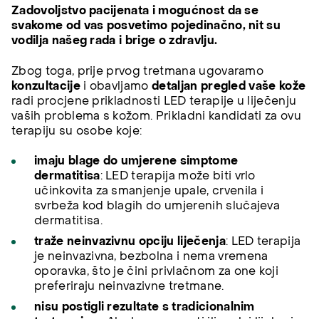
Zadovoljstvo pacijenata i mogućnost da se
svakome od vas posvetimo pojedinačno, nit su
vodilja našeg rada i brige o zdravlju.
Zbog toga, prije prvog tretmana ugovaramo
konzultacije
i obavljamo
detaljan pregled vaše kože
radi procjene prikladnosti LED terapije u liječenju
vaših problema s kožom. Prikladni kandidati za ovu
terapiju su osobe koje:
imaju blage do umjerene simptome
dermatitisa
: LED terapija može biti vrlo
učinkovita za smanjenje upale, crvenila i
svrbeža kod blagih do umjerenih slučajeva
dermatitisa.
traže neinvazivnu opciju liječenja
: LED terapija
je neinvazivna, bezbolna i nema vremena
oporavka, što je čini privlačnom za one koji
preferiraju neinvazivne tretmane.
nisu postigli rezultate s tradicionalnim