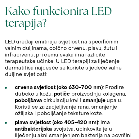
Kako funkcionira LED
terapija?
LED uređaji emitiraju svjetlost na specifičnim
valnim duljinama, obično crvenu, plavu, žutu i
infracrvenu, pri čemu svaka ima različite
terapeutske učinke. U LED terapiji za liječenje
dermatitisa najčešće se koriste sljedeće valne
duljine svjetlosti:
crvena svjetlost (oko 630-700 nm)
: Prodire
duboko u kožu,
potiče
proizvodnju kolagena,
poboljšava
cirkulaciju krvi i
smanjuje
upalu.
Koristi se za zacjeljivanje rana, smanjenje
ožiljaka i poboljšanje teksture kože.
plava svjetlost (oko 405-420 nm)
: Ima
antibakterijska
svojstva, učinkovita je u
liječenju akni smanjenjem bakterija na površini