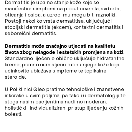
Dermatitis je upalno stanje kože koje se
manifestira simptomima poput crvenila, svrbeža,
oticanja i osipa, a uzroci mu mogu biti raznoliki.
Postoji nekoliko vrsta dermatitisa, uključujući
atopijski dermatitis (ekcem), kontaktni dermatitis i
seboreični dermatitis.
Dermatitis može značajno utjecati na kvalitetu
života zbog nelagode i estetskih promjena na koži
.
Standardno liječenje obično uključuje hidratantne
kreme, pomno osmišljenu rutinu njege kože koja
učinkovito ublažava simptome te topikalne
steroide.
U Poliklinici Qleo pratimo tehnološke i znanstvene
iskorake u svim poljima, pa tako i u dermatologiji te
stoga našim pacijentima nudimo moderan,
holistički i individualizirani pristup liječenju kožnih
bolesti.