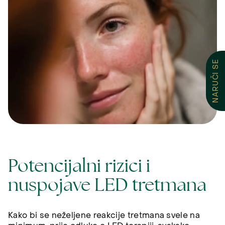
NARUČI SE
Potencijalni rizici i
nuspojave LED tretmana
Kako bi se neželjene reakcije tretmana svele na