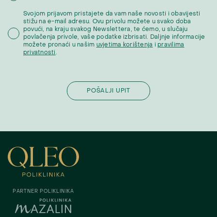
Svojom prijavom pristajete da vam naše novosti i obavijesti
stižu na e-mail adresu. Ovu privolu možete u svako doba
povući, na kraju svakog Newslettera, te ćemo, u slučaju
povlačenja privole, vaše podatke izbrisati. Daljnje informacije
možete pronaći u našim
uvjetima korištenja
i
pravilima
privatnosti
.
PARTNER POLIKLINIKA