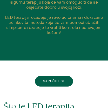
sigurnu terapiju koja će vam omogućiti da se
osjećate dobro u svojoj koži.
LED terapija rozaceje je revolucionarna i dokazano
učinkovita metoda koja će vam pomoći ublažiti
simptome rozaceje te vratiti kontrolu nad svojom
kožom!
NARUČITE SE
Što je LED terapija