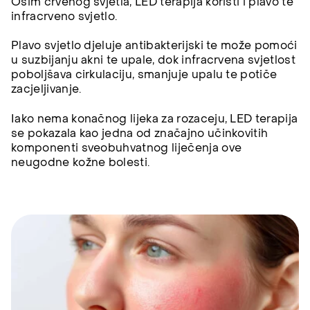
Osim crvenog svjetla, LED terapija koristi i plavo te
infracrveno svjetlo.
Plavo svjetlo djeluje antibakterijski te može pomoći
u suzbijanju akni te upale, dok infracrvena svjetlost
poboljšava cirkulaciju, smanjuje upalu te potiče
zacjeljivanje.
Iako nema konačnog lijeka za rozaceju, LED terapija
se pokazala kao jedna od značajno učinkovitih
komponenti sveobuhvatnog liječenja ove
neugodne kožne bolesti.