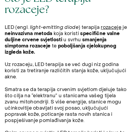
rozaceje?
LED (engl.
light-emitting diode
) terapija
rozaceje
je
neinvazivna metoda
koja koristi
specifične valne
duljine crvene svjetlosti
u svrhu
smanjenja
simptoma rozaceje
te
poboljšanja cjelokupnog
izgleda kože.
Uz rozaceju, LED terapija se već dugi niz godina
koristi za tretiranje različitih stanja kože, uključujući
akne.
Smatra se da terapija crvenim svjetlom djeluje tako
što cilja na “elektranu” u stanicama vašeg tijela
zvanu mitohondriji. S više energije, stanice mogu
učinkovitije obavljati svoj posao, uključujući
popravak kože, poticanje rasta novih stanica i
pospješivanje pomlađivanja kože.