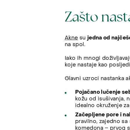
Zašto nast
Akne
su
jedna od najčešć
na spol.
Iako ih mnogi doživljava
koje nastaje kao poslje
Glavni uzroci nastanka ak
Pojačano lučenje s
kožu od isušivanja, 
idealno okruženje za 
Začepljene pore i na
pravilno, zajedno sa
komedona – prvog st