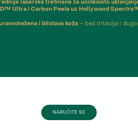
ednije laserske tretmane za učinkovito uklanjanj
™ Ultra i Carbon Peela uz Hollywood Spectra™
 uravnotežena i blistava koža
– bez iritacija i dug
NARUČITE SE