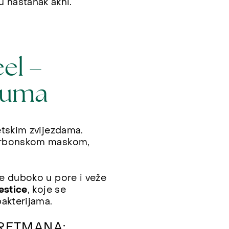
ču nastanak akni.
el –
ebuma
etskim zvijezdama.
karbonskom maskom,
.
e duboko u pore i veže
estice
, koje se
akterijama.
RETMANA: