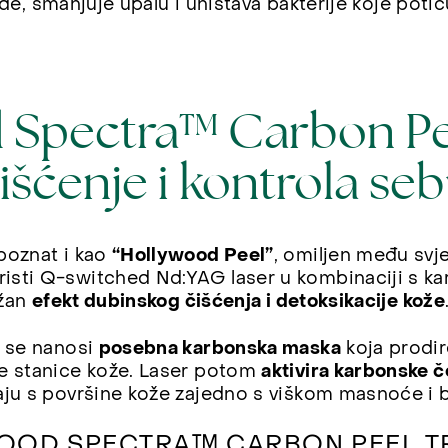
jezde, smanjuje upalu i uništava bakterije koje poti
 Spectra™ Carbon Pe
čišćenje i kontrola s
poznat i kao
“Hollywood Peel”
, omiljen među svj
isti Q-switched Nd:YAG laser u kombinaciji s 
ežan
efekt dubinskog čišćenja i detoksikacije kože
e se nanosi
posebna karbonska maska
koja prodir
e stanice kože. Laser potom
aktivira karbonske č
aju s površine kože zajedno s viškom masnoće i b
OOD SPECTRA™ CARBON PEEL T