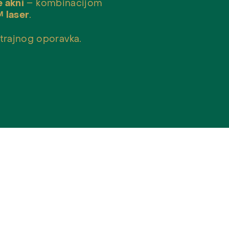
e akni
– kombinacijom
 laser
.
otrajnog oporavka.