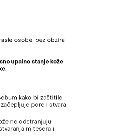
rasle osobe, bez obzira
no upalno stanje kože
ke
.
sebum kako bi zaštitile
začepljuje pore i stvara
ože ne odstranjuju
stvaranja mitesera i