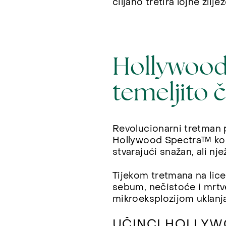
ciljano tretira lojne žli
Hollywood
temeljito 
Revolucionarni tretman 
Hollywood Spectra™ kor
stvarajući snažan, ali nj
Tijekom tretmana na lic
sebum, nečistoće i mrtv
mikroeksplozijom uklanj
UČINCI HOLLYW