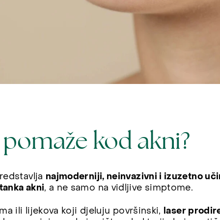
r pomaže kod akni?
predstavlja
najmoderniji, neinvazivni i izuzetno uči
tanka akni
, a ne samo na vidljive simptome.
ma ili lijekova koji djeluju površinski,
laser prodir