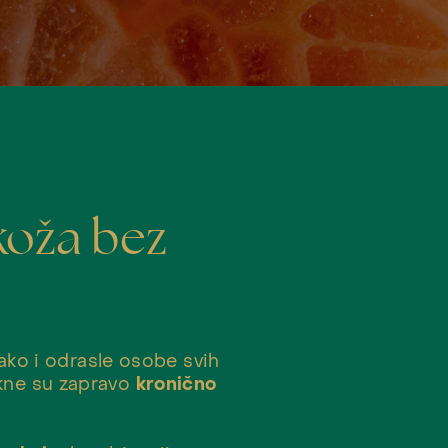
koža bez
ako i odrasle osobe svih
akne su zapravo
kronično