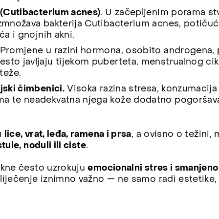
a (Cutibacterium acnes)
. U začepljenim porama st
azmnožava bakterija Cutibacterium acnes, potičuć
ća i gnojnih akni.
Promjene u razini hormona, osobito androgena, po
sto javljaju tijekom puberteta, menstrualnog ciklu
teže.
jski čimbenici.
Visoka razina stresa, konzumacij
ma te neadekvatna njega kože dodatno pogoršava
u
lice, vrat, leđa, ramena i prsa
, a ovisno o težini,
ule, noduli ili ciste
.
akne često uzrokuju
emocionalni stres i smanjen
iječenje iznimno važno — ne samo radi estetike, v