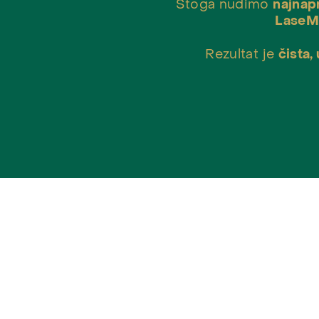
Stoga nudimo
najnapr
LaseMD
Rezultat je
čista,