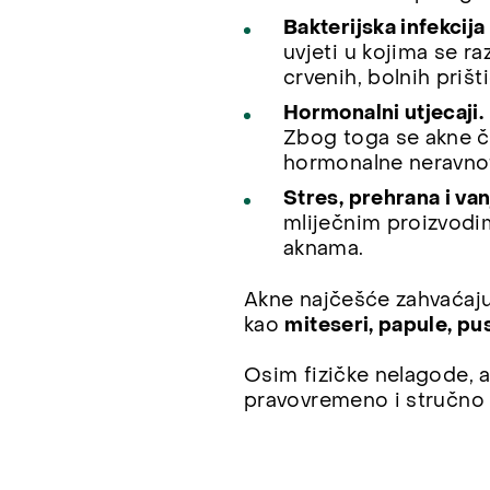
Bakterijska infekcij
uvjeti u kojima se r
crvenih, bolnih prišti
Hormonalni utjecaji.
Zbog toga se akne če
hormonalne neravno
Stres, prehrana i van
mliječnim proizvodi
aknama.
Akne najčešće zahvaćaj
kao
miteseri, papule, pust
Osim fizičke nelagode, 
pravovremeno i stručno l