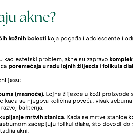
aju akne?
ih kožnih bolesti
koja pogađa i adolescente i od
ju kao estetski problem, akne su zapravo
kompleks
dica
poremećaja u radu lojnih žlijezda i folikula dla
ni jesu:
ebuma (masnoće)
. Lojne žlijezde u koži proizvode 
no kada se njegova količina poveća, višak sebuma 
razvoj bakterija.
kupljanje mrtvih stanica
. Kada se mrtve stanice k
 sebumom začepljuju folikul dlake, što dovodi do 
adija akni.