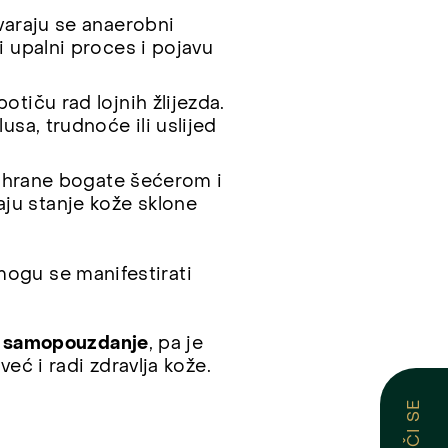
varaju se anaerobni
i upalni proces i pojavu
tiču rad lojnih žlijezda.
sa, trudnoće ili uslijed
a hrane bogate šećerom i
ju stanje kože sklone
 mogu se manifestirati
o samopouzdanje
, pa je
eć i radi zdravlja kože.