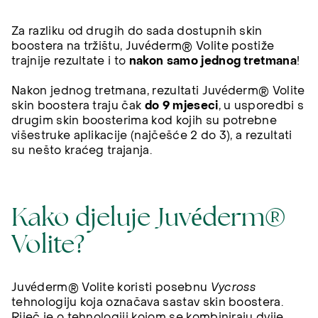
Za razliku od drugih do sada dostupnih skin
boostera na tržištu, Juvéderm® Volite postiže
trajnije rezultate i to
nakon
samo jednog tretmana
!
Nakon jednog tretmana, rezultati Juvéderm® Volite
skin boostera traju čak
do 9 mjeseci
, u usporedbi s
drugim skin boosterima kod kojih su potrebne
višestruke aplikacije (najčešće 2 do 3), a rezultati
su nešto kraćeg trajanja.
Kako djeluje Juvéderm®
Volite?
Juvéderm® Volite koristi posebnu
Vycross
tehnologiju koja označava sastav skin boostera.
Riječ je o tehnologiji kojom se kombiniraju dvije