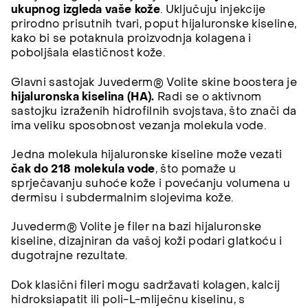
ukupnog izgleda vaše kože
. Uključuju injekcije
prirodno prisutnih tvari, poput hijaluronske kiseline,
kako bi se potaknula proizvodnja kolagena i
poboljšala elastičnost kože.
Glavni sastojak Juvederm® Volite skine boostera je
hijaluronska kiselina (HA).
Radi se o aktivnom
sastojku izraženih hidrofilnih svojstava, što znači da
ima veliku sposobnost vezanja molekula vode.
Jedna molekula hijaluronske kiseline može vezati
čak do 218 molekula vode
, što pomaže u
sprječavanju suhoće kože i povećanju volumena u
dermisu i subdermalnim slojevima kože.
Juvederm® Volite je filer na bazi hijaluronske
kiseline, dizajniran da vašoj koži podari glatkoću i
dugotrajne rezultate.
Dok klasični fileri mogu sadržavati kolagen, kalcij
hidroksiapatit ili poli-L-mliječnu kiselinu, s