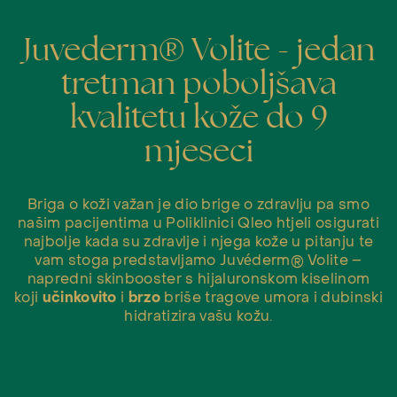
Juvederm® Volite - jedan
tretman poboljšava
kvalitetu kože do 9
mjeseci
Briga o koži važan je dio brige o zdravlju pa smo
našim pacijentima u Poliklinici Qleo htjeli osigurati
najbolje kada su zdravlje i njega kože u pitanju te
vam stoga predstavljamo Juvéderm® Volite –
napredni skinbooster s hijaluronskom kiselinom
koji
učinkovito
i
brzo
briše tragove umora i dubinski
hidratizira vašu kožu.