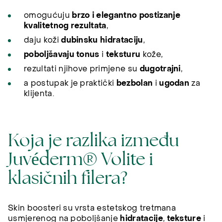
omogućuju
brzo i elegantno postizanje
kvalitetnog rezultata
,
daju koži
dubinsku hidrataciju
,
poboljšavaju tonus
i
teksturu
kože,
rezultati njihove primjene su
dugotrajni
,
a postupak je praktički
bezbolan
i
ugodan
za
klijenta.
Koja je razlika između
Juvéderm® Volite i
klasičnih filera?
Skin boosteri su vrsta estetskog tretmana
usmjerenog na poboljšanje
hidratacije
,
teksture
i