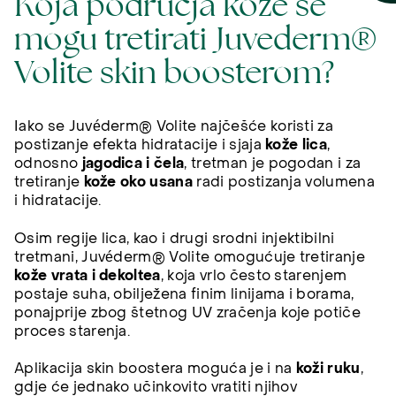
Koja područja kože se
mogu tretirati Juvederm®
Volite skin boosterom?
Iako se Juvéderm® Volite najčešće koristi za
postizanje efekta hidratacije i sjaja
kože lica
,
odnosno
jagodica i čela
, tretman je pogodan i za
tretiranje
kože oko usana
radi postizanja volumena
i hidratacije.
Osim regije lica, kao i drugi srodni injektibilni
tretmani, Juvéderm® Volite omogućuje tretiranje
kože vrata i dekoltea
, koja vrlo često starenjem
postaje suha, obilježena finim linijama i borama,
ponajprije zbog štetnog UV zračenja koje potiče
proces starenja.
Aplikacija skin boostera moguća je i na
koži ruku
,
gdje će jednako učinkovito vratiti njihov