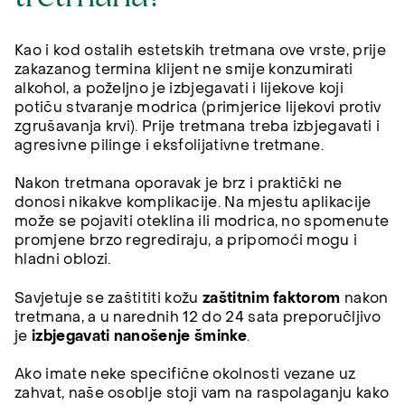
Kao i kod ostalih estetskih tretmana ove vrste, prije
zakazanog termina klijent ne smije konzumirati
alkohol, a poželjno je izbjegavati i lijekove koji
potiču stvaranje modrica (primjerice lijekovi protiv
zgrušavanja krvi). Prije tretmana treba izbjegavati i
agresivne pilinge i eksfolijativne tretmane.
Nakon tretmana oporavak je brz i praktički ne
donosi nikakve komplikacije. Na mjestu aplikacije
može se pojaviti oteklina ili modrica, no spomenute
promjene brzo regrediraju, a pripomoći mogu i
hladni oblozi.
Savjetuje se zaštititi kožu
zaštitnim faktorom
nakon
tretmana, a u narednih 12 do 24 sata preporučljivo
je
izbjegavati nanošenje šminke
.
Ako imate neke specifične okolnosti vezane uz
zahvat, naše osoblje stoji vam na raspolaganju kako