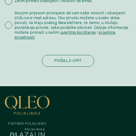
Želim primati obavijesti i novosti na email.
Svojom prijavom pristajete da vam naše novosti i obavijesti
stižu na e-mail adresu. Ovu privolu možete u svako doba
povući, na kraju svakog Newslettera, te ćemo, u slučaju
povlačenja privole, vaše podatke izbrisati. Daljnje informacije
možete pronaći u našim
uvjetima korištenja
i
pravilima
privatnosti
.
PARTNER POLIKLINIKA