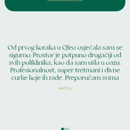
Paket MPen 3+1 gratis
Microneedling MPen + egzosomi 1 tretman
Microneedling MPen + egzosomi paket 3+1 gratis
Od prvog koraka u Qleo osjećala sam se
sigurno. Prostor je potpuno drugačiji od
i
svih poliklinika, kao da sam ušla u oazu.
Profesionalnost, super tretmani i divne
curke koje ih rade. Preporučam svima
MATEA