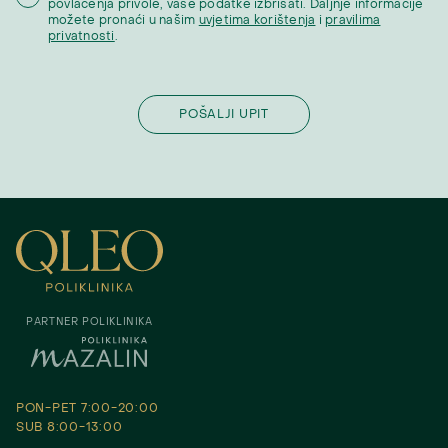
povlačenja privole, vaše podatke izbrisati. Daljnje informacije
možete pronaći u našim
uvjetima korištenja
i
pravilima
privatnosti
.
PARTNER POLIKLINIKA
PON-PET 7:00-20:00
SUB 8:00-13:00