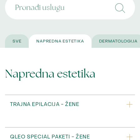
SVE
NAPREDNA ESTETIKA
DERMATOLOGIJA
Napredna estetika
TRAJNA EPILACIJA - ŽENE
PODRUČJE/REGIJA
1 
Nadusnice
10
QLEO SPECIAL PAKETI - ŽENE